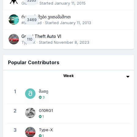
3265
GIBSON
· Started
January 11, 2015
რა თამაშები ვითამაშოთ
3469
#Skinhead
· Started
January 11, 2013
Grand Theft Auto VI
110
Type-X
· Started
November 8, 2023
Popular Contributors
Week
1
მათე
3
2
G10RG1
1
3
Type-X
1