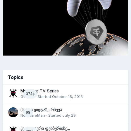
Topics
Must See TV Series
3744
GIBSON
· Started
October 18, 2013
მაუსის ყიდვაზე რჩევა
98
NowhereMan
· Started
July 29
ყველაფერი ფეხბურთზე...