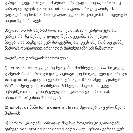
კარგი შედეგი მოიტანა. ძალიან სწრაფად იხსნება, სურათსაც
სწრაფად იღებს და rich capture საკაიფო რაღაც არის, 4k
გადაღებაზე ხომ საერთოდ აღარ ვლაპარაკობ კომპში ვიდეოებს
ისეთი ჩვენება აქვს
მაგრამ, ოხ რს მაგრამ რომ არ იყოს, ახალი კამერა ჯერ არ
ვარგა რა, ნუ ჩემთვის ყოველ შემთხვევაში. აპლიკაცია
ბაგებითაა სავსე და ჯერ მარკეტშიც არ დევს ასე რომ თუ ვინმე
წაშლას დაუპირებთ არავითარ შემთხვევაში არ წაშალოთ
დავიწყოთ დირკების ჩამოთვლა :
1) screen rotation ყველაზე ნერვების მომშლელი ესაა. მოკლედ
კამერას რომ ჩართავთ და დახურავთ (ნუ მთლად ვერ დახურავთ,
background გადადის) ეკრანის ტრიალი 5 წამამდე იგვიანებს.
Wp7 ის მერე დამეთანხმებით 8.1 ნელია მაგრამ ეს უკვე
ჩერეზჩურია. შველის ტელეფონის გამორთვა ჩართვა ან
ხანდახან თავისით სწორდება
2) autofocus წინა lumia camera classic შედარებით უფრო ნელა
მუშაობს
3) სურათს კი იღებს სწრაფად მაგრამ როგორც კი გადაიღებს,
ეგრევე background processing მიდის, ანუ სურათს ეგრევე ვერ