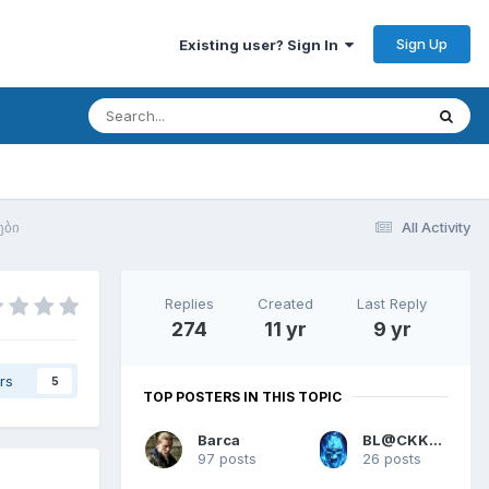
Sign Up
Existing user? Sign In
ები
All Activity
Replies
Created
Last Reply
274
11 yr
9 yr
rs
5
TOP POSTERS IN THIS TOPIC
Barca
BL@CKKN1GHT
97 posts
26 posts