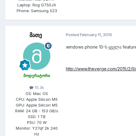
Laptop:
Rog G750JX
Phone:
Samsung S23
მათე
Posted
February 11, 2015
windows phone 10-ს ყველა featur
http://www.theverge.com/2015/2/
მოდერატორი
15.3k
OS:
Mac OS
CPU:
Apple Silicon M5
GPU:
Apple Silicon M5
RAM:
24 GB - 153 GB/s
SSD:
1 TB
PSU:
70 W
Monitor:
Y27qf 2k 240
Hz