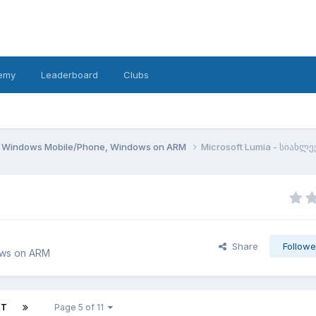
emy
Leaderboard
Clubs
Windows Mobile/Phone, Windows on ARM
Microsoft Lumia - სიახლე
Share
Followe
ows on ARM
XT
Page 5 of 11