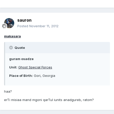
sauron
Posted
November 11, 2012
makasara
Quote
guram osadze
Unit:
Ghost Special Forces
Place of Birth:
Gori, Georgia
haa?
erTi misiaa mand mgoni qarTul iunits anadgureb, ratom?