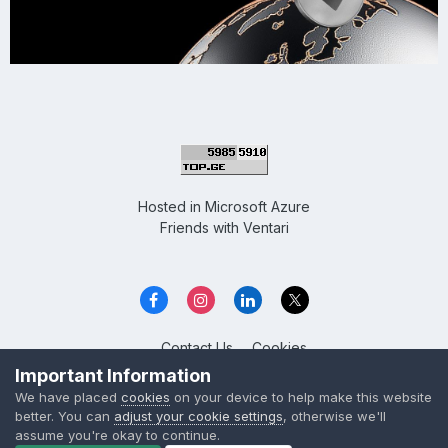
Hosted in
Microsoft Azure
Friends with
Ventari
Contact Us
Cookies
Overclockers GE
Important Information
Powered by Invision Community
We have placed
cookies
on your device to help make this website
better. You can
adjust your cookie settings
, otherwise we'll
assume you're okay to continue.