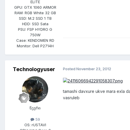
ELITE
GPU:
GTX 1060 ARMOR
RAM:
RGB White 32 GB
SSD:
M.2 SSD 1 TB
HDD:
SSD Sata
PSU:
FSP HYDRO G
750W
Case:
KENDOMEN RD
Monitor:
Dell P2714H
Technologyuser
Posted
November 23, 2012
tamashi davxure ukve mara exla da
vasruleb
წევრი
59
OS:
rUSTAVI