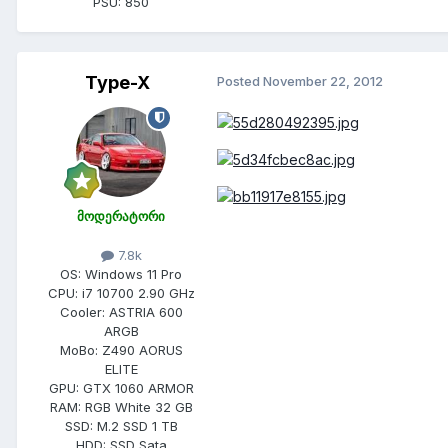
PSU:
850
Type-X
Posted
November 22, 2012
მოდერატორი
7.8k
OS:
Windows 11 Pro
CPU:
i7 10700 2.90 GHz
Cooler:
ASTRIA 600
ARGB
MoBo:
Z490 AORUS
ELITE
GPU:
GTX 1060 ARMOR
RAM:
RGB White 32 GB
SSD:
M.2 SSD 1 TB
HDD:
SSD Sata