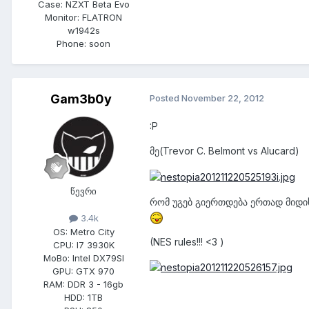
Case:
NZXT Beta Evo
Monitor:
FLATRON
w1942s
Phone:
soon
Gam3b0y
Posted
November 22, 2012
:P
მე(Trevor C. Belmont vs Alucard)
წევრი
რომ უგებ გიერთდება ერთად მიდ
3.4k
OS:
Metro City
(NES rules!!! <3 )
CPU:
I7 3930K
MoBo:
Intel DX79SI
GPU:
GTX 970
RAM:
DDR 3 - 16gb
HDD:
1TB