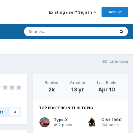
Sign Up
Existing user? Sign In
All Activity
Replies
Created
Last Reply
2k
13 yr
Apr 10
TOP POSTERS IN THIS TOPIC
rs
3
Type-X
GIVI-1990
492 posts
164 posts