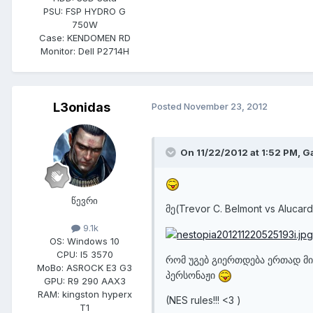
PSU:
FSP HYDRO G
750W
Case:
KENDOMEN RD
Monitor:
Dell P2714H
L3onidas
Posted
November 23, 2012
On 11/22/2012 at 1:52 PM, 
წევრი
მე(Trevor C. Belmont vs Alucard
9.1k
OS:
Windows 10
CPU:
I5 3570
რომ უგებ გიერთდება ერთად 
MoBo:
ASROCK E3 G3
პერსონაჟი
GPU:
R9 290 AAX3
RAM:
kingston hyperx
(NES rules!!! <3 )
T1