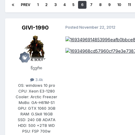
PREV
1
2
3
4
5
6
7
8
9
10
11
GIVI-1990
Posted
November 22, 2012
წევრი
3.4k
OS:
windows 10 pro
CPU:
Xeon E3-1280
Cooler:
Arctic Freezer
MoBo:
GA-H61M-S1
GPU:
GTX 1060 3GB
RAM:
G.Skill 16GB
SSD:
240 GB ADATA
HDD:
500 +2TB WD
PSU:
FSP 700w