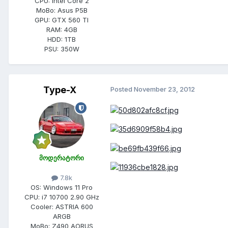
CPU:
Intel Core 2
MoBo:
Asus P5B
GPU:
GTX 560 TI
RAM:
4GB
HDD:
1TB
PSU:
350W
Type-X
Posted
November 23, 2012
მოდერატორი
7.8k
OS:
Windows 11 Pro
CPU:
i7 10700 2.90 GHz
Cooler:
ASTRIA 600
ARGB
MoBo:
Z490 AORUS