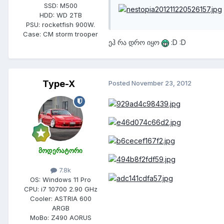
SSD:
M500
HDD:
WD 2TB
PSU:
rocketfish 900W.
Case:
CM storm trooper
ეჰ რა დრო იყო
:D :D
Type-X
Posted
November 23, 2012
მოდერატორი
7.8k
OS:
Windows 11 Pro
CPU:
i7 10700 2.90 GHz
Cooler:
ASTRIA 600
ARGB
MoBo:
Z490 AORUS