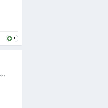
1
iebs