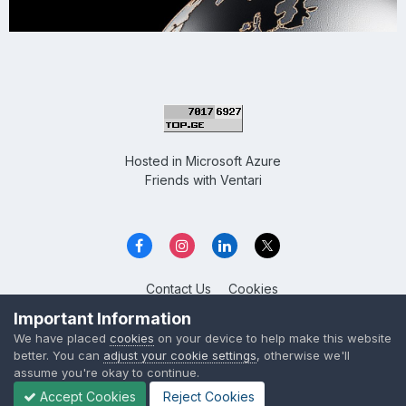
Hosted in
Microsoft Azure
Friends with
Ventari
Contact Us
Cookies
Overclockers GE
Important Information
Powered by Invision Community
We have placed
cookies
on your device to help make this website
better. You can
adjust your cookie settings
, otherwise we'll
assume you're okay to continue.
Accept Cookies
Reject Cookies