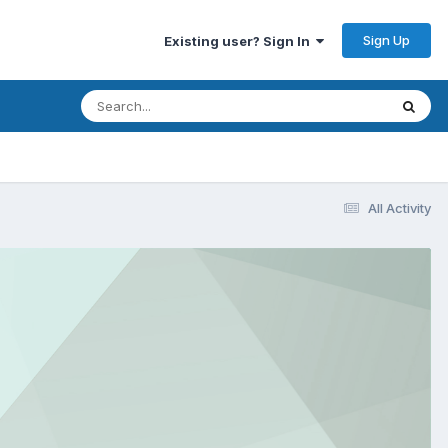
Sign Up
Existing user? Sign In
All Activity