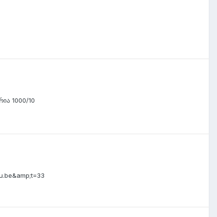
ია 1000/10
u.be&amp;t=33