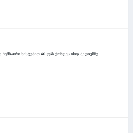
ე ჩემნაირი სისტემით 40 ფპს ქონდეს ისიც მედიუმზე