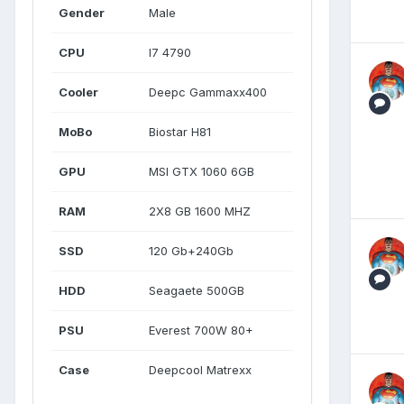
Gender
Male
CPU
I7 4790
Cooler
Deepc Gammaxx400
MoBo
Biostar H81
GPU
MSI GTX 1060 6GB
RAM
2X8 GB 1600 MHZ
SSD
120 Gb+240Gb
HDD
Seagaete 500GB
PSU
Everest 700W 80+
Case
Deepcool Matrexx