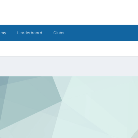
emy
Leaderboard
Clubs