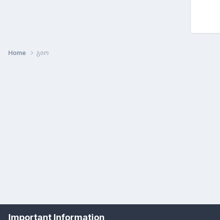
Home
გიო
Important Information