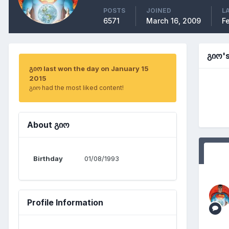
POSTS
JOINED
L
6571
March 16, 2009
Fe
გიო'
გიო last won the day on January 15
2015
გიო had the most liked content!
About გიო
Birthday
01/08/1993
Profile Information