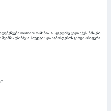
ლემენტები mediocre თამაშია. AI -ყველაზე ცუდი აქვს, ნპს-ები
ს შექმნაც უბანძესი. სიუჟეტის და ატმოსფეროს გარდა არაფერი
დ?