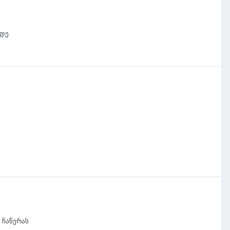
იდე
 ჩაწერას