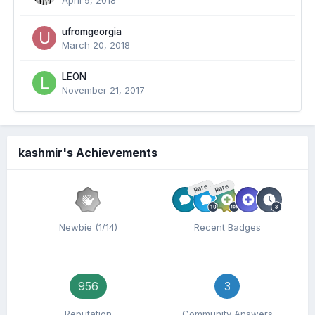
April 9, 2018
ufromgeorgia
March 20, 2018
LEON
November 21, 2017
kashmir's Achievements
Rare
Rare
Newbie (1/14)
Recent Badges
956
3
Reputation
Community Answers