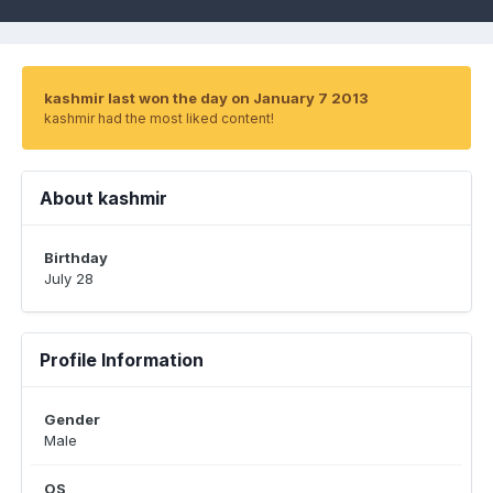
kashmir last won the day on January 7 2013
kashmir had the most liked content!
About kashmir
Birthday
July 28
Profile Information
Gender
Male
OS