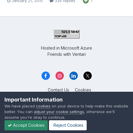
January 21, 2015
334 replies
1
Hosted in
Microsoft Azure
Friends with
Ventari
Contact Us
Cookies
Overclockers GE
Important Information
Powered by Invision Community
We have placed
cookies
on your device to help make this website
better. You can
adjust your cookie settings
, otherwise we'll
assume you're okay to continue.
Accept Cookies
Reject Cookies