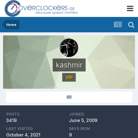
Home
kashmir
VIP
POSTS
JOINED
3419
June 5, 2009
LAST VISITED
DAYS WON
October 4, 2021
9