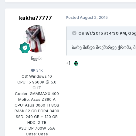
kakha77777
Posted
August 2, 2015
On 8/1/2015 at 4:30 PM,
Gog
ბარე მინდა მოვშირდე ქრომს, მ
წევრი
+1
3.1k
OS:
Windows 10
CPU:
I5 9600K @ 5.0
GHZ
Cooler:
GAMMAXX 400
MoBo:
Asus Z390 A
GPU:
Asus 3060 TI 8GB
RAM:
32 GB DDR4 3400
SSD:
240 GB + 120 GB
HDD:
2 TB
PSU:
DP 700W 55A
Case:
Case