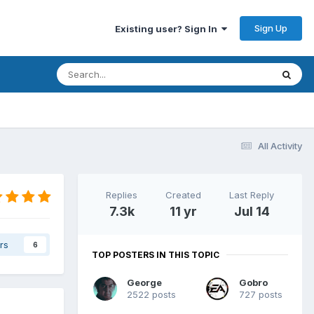
Sign Up
Existing user? Sign In
All Activity
Replies
Created
Last Reply
7.3k
11 yr
Jul 14
rs
6
TOP POSTERS IN THIS TOPIC
George
Gobro
2522 posts
727 posts