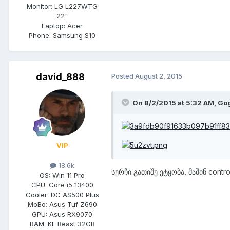
Monitor:
LG L227WTG
22"
Laptop:
Acer
Phone:
Samsung S10
david_888
Posted
August 2, 2015
On 8/2/2015 at 5:32 AM,
Go
VIP
18.6k
სერჩი გათიშე ეტყობა, მაშინ contr
OS:
Win 11 Pro
CPU:
Core i5 13400
Cooler:
DC AS500 Plus
MoBo:
Asus Tuf Z690
GPU:
Asus RX9070
RAM:
KF Beast 32GB