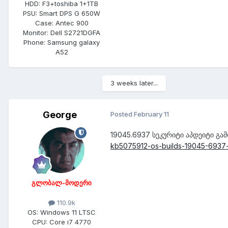
HDD:
F3+toshiba 1+1TB
PSU:
Smart DPS G 650W
Case:
Antec 900
Monitor:
Dell S2721DGFA
Phone:
Samsung galaxy
A52
3 weeks later...
George
Posted
February 11
19045.6937 სეკურიტი აპდეიტი გა
kb5075912-os-builds-19045-693
გლობალ-მოდერი
110.9k
OS:
Windows 11 LTSC
CPU:
Core i7 4770