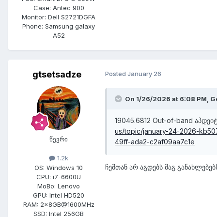
Case:
Antec 900
Monitor:
Dell S2721DGFA
Phone:
Samsung galaxy
A52
gtsetsadze
Posted
January 26
On 1/26/2026 at 6:08 PM,
G
19045.6812 Out-of-band აპდე
us/topic/january-24-2026-kb5
წევრი
49ff-ada2-c2af09aa7c1e
1.2k
ჩემთან არ აგდებს მაგ განახლებე
OS:
Windows 10
CPU:
i7-6600U
MoBo:
Lenovo
GPU:
Intel HD520
RAM:
2x8GB@1600MHz
SSD:
Intel 256GB