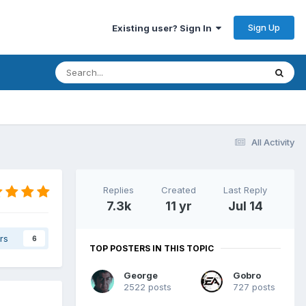
Sign Up
Existing user? Sign In
All Activity
Replies
Created
Last Reply
7.3k
11 yr
Jul 14
rs
6
TOP POSTERS IN THIS TOPIC
George
Gobro
2522 posts
727 posts