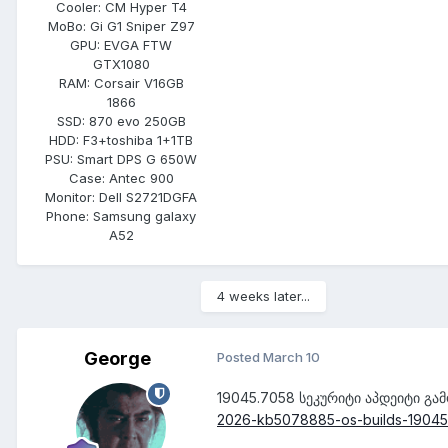
Cooler:
CM Hyper T4
MoBo:
Gi G1 Sniper Z97
GPU:
EVGA FTW
GTX1080
RAM:
Corsair V16GB
1866
SSD:
870 evo 250GB
HDD:
F3+toshiba 1+1TB
PSU:
Smart DPS G 650W
Case:
Antec 900
Monitor:
Dell S2721DGFA
Phone:
Samsung galaxy
A52
4 weeks later...
George
Posted
March 10
19045.7058 სეკურიტი აპდეიტი გა
2026-kb5078885-os-builds-190