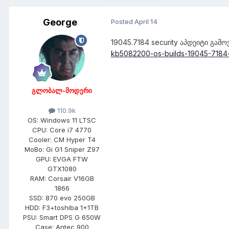
George
Posted
April 14
19045.7184 seсurity აპდეიტი გამ
kb5082200-os-builds-19045-718
გლობალ-მოდერი
110.9k
OS:
Windows 11 LTSC
CPU:
Core i7 4770
Cooler:
CM Hyper T4
MoBo:
Gi G1 Sniper Z97
GPU:
EVGA FTW
GTX1080
RAM:
Corsair V16GB
1866
SSD:
870 evo 250GB
HDD:
F3+toshiba 1+1TB
PSU:
Smart DPS G 650W
Case:
Antec 900