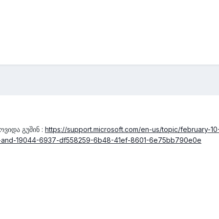
მოვიდა გუშინ
:
https://support.microsoft.com/en-us/topic/february-1
7-and-19044-6937-df558259-6b48-41ef-8601-6e75bb790e0e