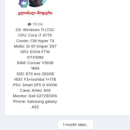
გლობალ-მოდერი
110.9k
OS:
Windows 11 LTSC
CPU:
Core i7 4770
Cooler:
CM Hyper T4
MoBo:
Gi G1 Sniper Z97
GPU:
EVGA FTW
GTX1080
RAM:
Corsair V16GB
1866
SSD:
870 evo 250GB
HDD:
F3+toshiba 1+1TB
PSU:
Smart DPS G 650W
Case:
Antec 900
Monitor:
Dell S2721DGFA
Phone:
Samsung galaxy
A52
1 month later...