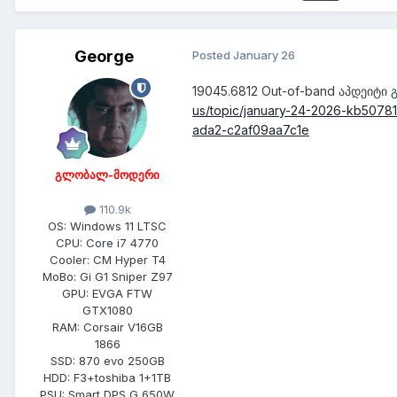
George
Posted
January 26
19045.6812 Out-of-band აპდეიტი
us/topic/january-24-2026-kb5078
ada2-c2af09aa7c1e
გლობალ-მოდერი
110.9k
OS:
Windows 11 LTSC
CPU:
Core i7 4770
Cooler:
CM Hyper T4
MoBo:
Gi G1 Sniper Z97
GPU:
EVGA FTW
GTX1080
RAM:
Corsair V16GB
1866
SSD:
870 evo 250GB
HDD:
F3+toshiba 1+1TB
PSU:
Smart DPS G 650W