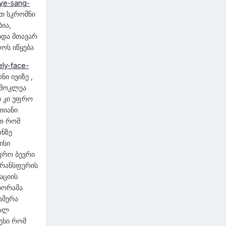
kye-sang-
თ სკრომნი
ია,
ბდა მთავარ
ოს იწყება
ely-face-
ი ივიზე ,
 მოკლეა
თ კი უფრო
თიანი
ით რომ
ონზე
ისი
უფრო ბევრი
ტრანსფერის
აციის
დორამა
ამერა
ხალ
ესი რომ