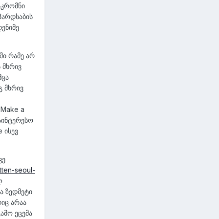
სკრომნი
ჰარდსაბის
დენიმე
ში რამე არ
 მხრივ
მცა
გ მხრივ
 Make a
საინტერესო
e ისევ
ვე
tten-seoul-
ლ
ა ზედმეტი
დიც არაა
გამო ეცემა