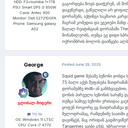
HDD:
F3+toshiba 1+1TB
გაგორდება ზოგს დაიჭერენ, ან მონ
PSU:
Smart DPS G 650W
დავუწერდი, გაწელილი არ ყოფილა
Case:
Antec 900
დორამებს, აქტინგი საკმაოთ კარგი
Monitor:
Dell S2721DGFA
მაგრამ კომედია და ეგეთები მანდ
Phone:
Samsung galaxy
მაღალ რეიტინგიან დორამაში The
A52
მონაწილეობს, თუმცა ეგ დიდი სპრ
ოქრომბრის ბოლოს დაიწყება ალბა
George
Posted
June 29, 2025
Squid game მესამე სეზონი ჯობდ
7.5 ბალი აქვს შეფასება მაიდრამა
დორამებზე imdb-ან განსხვავებით
დონის პირველი სეზონის ხარჯზე დ
თუმცა სამივე სეზონი ერთადაა გა
გლობალ-მოდერი
ყოფენ როგორც ეგ მაიდრამაზეა დ
მელოდრამაც, რამდენიმე საათში გა
110.9k
OS:
Windows 11 LTSC
დავიწყებ, მაგ ორიდან გადმოვიწე
CPU:
Core i7 4770
Tangerines ვაიბი აქვს, უბრალოთ