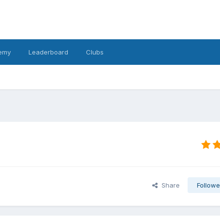
emy
Leaderboard
Clubs
Share
Followe