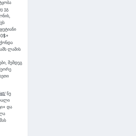
ტყობა
ც ეგ
ონის,
ქვს
უჯეტიანი
00$+
 ქონდა
ამს ლამის
ბი, შემდეგ
 მეორე
სეთი
st/
ნუ
აღალი
ეი+ და
ხლა
მას