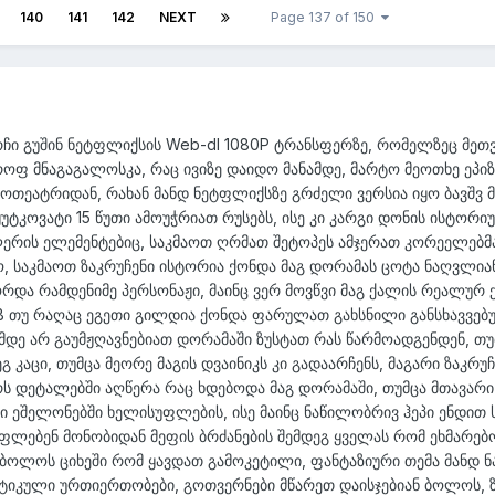
140
141
142
NEXT
Page 137 of 150
ვრჩი გუშინ ნეტფლიქსის Web-dl 1080P ტრანსფერზე, რომელზეც მეთ
ოფ მნაგაგალოსკა, რაც ივიზე დაიდო მანამდე, მარტო მეოთხე ეპი
ოთეატრიდან, რახან მანდ ნეტფლიქსზე გრძელი ვერსია იყო ბავშვ 
უტკოვატი 15 წუთი ამოუჭრიათ რუსებს, ისე კი კარგი დონის ისტორი
ერის ელემენტებიც, საკმაოთ ღრმათ შეტოპეს ამჯერათ კორეელებმა
, საკმაოთ ზაკრუჩენი ისტორია ქონდა მაგ დორამას ცოტა ნაღვლია
რდა რამდენიმე პერსონაჟი, მაინც ვერ მოვწვი მაგ ქალის რეალურ 
B თუ რაღაც ეგეთი გილდია ქონდა ფარულათ გახსნილი განსხავვებ
დე არ გაუმჟღავნებიათ დორამაში ზუსტათ რას წარმოადგენდენ, თუ
 კაცი, თუმცა მეორე მაგის დვაინიკს კი გადაარჩენს, მაგარი ზაკრუჩ
რს დეტალებში აღწერა რაც ხდებოდა მაგ დორამაში, თუმცა მთავარი 
ში ეშელონებში ხელისუფლების, ისე მაინც ნაწილობრივ ჰეპი ენდით
უფლებენ მონობიდან მეფის ბრძანების შემდეგ ყველას რომ ეხმარებ
ს ბოლოს ციხეში რომ ყავდათ გამოკეტილი, ფანტაზიური თემა მანდ
ტიკული ურთიერთობები, გოთვერნები მწარეთ დაისჯებიან ბოლოს, 