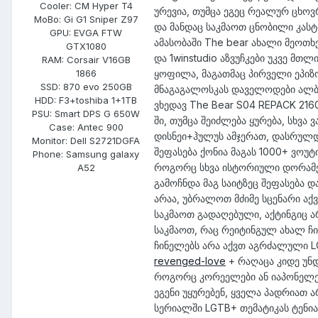
Cooler:
CM Hyper T4
ურევია, თუმცა ეგეც რეალურ ცხოვ
MoBo:
Gi G1 Sniper Z97
და მანდაც საკმაოთ ცნობილი კასტ
GPU:
EVGA FTW
ამასობაში The bear ახალი მეოთხ
GTX1080
და 1winstudio აზვუჩკები უკვე მ
RAM:
Corsair V16GB
ყოფილა, მაგათმაც პირველი ეპიზ
1866
SSD:
870 evo 250GB
მნაგაგალოსკას დაველოდები ალბა
HDD:
F3+toshiba 1+1TB
ვხედავ The Bear S04 REPACK 2160
PSU:
Smart DPS G 650W
ში, თუმცა შეიძლება ყურება, სხვა 
Case:
Antec 900
დისნეი+ჰულუს ამჯერათ, დასრულდა
Monitor:
Dell S2721DGFA
შეფასება ქონია მაგას 1000+ ვოუ
Phone:
Samsung galaxy
როგორც სხვა ისტორიული დორამებ
A52
გამოჩნდა მაგ საიტზეც შეფასება დ
არაა, უბრალოთ მძიმე სცენარი აქვ
საკმაოთ გადაღებული, აქტინგიც ა
საკმაოთ, რაც რეიტინგულ ახალ ჩი
ჩინელებს არა აქვთ აგრძალული L
revenged-love
+ რაღაცა კიდე უნდ
როგორც კორეელები ან იაპონელები
ეგენი უყურებენ, ყველა პადრიათ 
სერიალში LGTB+ თემატიკას ტენიან