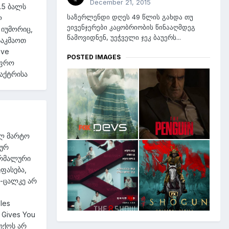
December 21, 2015
.5 ბალს
საზერლენდი დღეს 49 წლის გახდა თუ
ლ
ეივენჯერები კაცობრიობის წინააღმდეგ
 იუმორიც,
წამოვიდნენ, უეჭველი ჯეკ ბაუერს...
საკმაოთ
ove
POSTED IMAGES
უფრო
აქტრისა
ოლ მარტო
იურ
ორმალური
ფასება,
ლ-ცალკე არ
les
 Gives You
თქოს არ