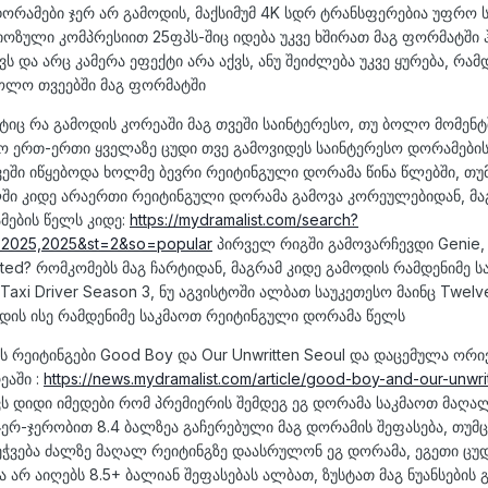
დორამები ჯერ არ გამოდის, მაქსიმუმ 4K სდრ ტრანსფერებია უფრო 
ოზული კომპრესიით 25ფპს-შიც იდება უკვე ხშირათ მაგ ფორმატში 
ს და არც კამერა ეფექტი არა აქვს, ანუ შეიძლება უკვე ყურება, რამ
ბოლო თვეებში მაგ ფორმატში
ტიც რა გამოდის კორეაში მაგ თვეში საინტერესო, თუ ბოლო მომენტ
ო ერთ-ერთი ყველაზე ცუდი თვე გამოვიდეს საინტერესო დორამების
ვეში იწყებოდა ხოლმე ბევრი რეიტინგული დორამა წინა წლებში, თუ
ლში კიდე არაერთი რეიტინგული დორამა გამოვა კორეულებიდან, მა
მების წელს კიდე:
https://mydramalist.com/search?
=2025,2025&st=2&so=popular
პირველ რიგში გამოვარჩევდი Genie,
ated? რომკომებს მაგ ჩარტიდან, მაგრამ კიდე გამოდის რამდენიმე 
axi Driver Season 3, ნუ აგვისტოში ალბათ საუკეთესო მაინც Twelv
ოდის ისე რამდენიმე საკმაოთ რეიტინგული დორამა წელს
რეიტინგები Good Boy და Our Unwritten Seoul და დაცემულა ორი
ეაში :
https://news.mydramalist.com/article/good-boy-and-our-unwri
ვს დიდი იმედები რომ პრემიერის შემდეგ ეგ დორამა საკმაოთ მაღა
ჯერ-ჯერობით 8.4 ბალზეა გაჩერებული მაგ დორამის შეფასება, თუმც
ეჭვება ძალზე მაღალ რეიტინგზე დაასრულონ ეგ დორამა, ეგეთი ცუ
 არ აიღებს 8.5+ ბალიან შეფასებას ალბათ, ზუსტათ მაგ ნუანსების 