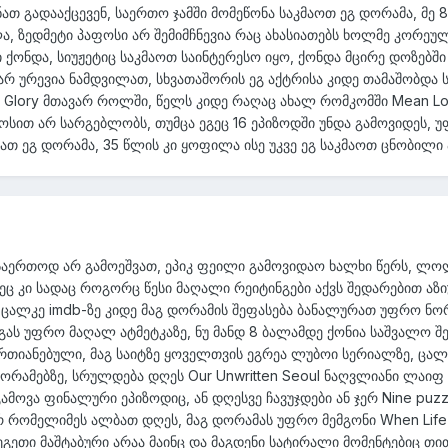
ათ გადააქცევენ, საერთო ჯამში მომეწონა საკმაოთ ეგ დორამა, მე 8
, ზედმეტი პაფოსი არ შემიმჩნევია რაც ახასიათებს ხოლმე კორეუ
 ქონდა, სიუჟეტიც საკმაოთ საინტერესო იყო, ქონდა მცირე დოზებში
 არ ურევია ნამდვილათ, სხვათაშორის ეგ აქტრისა კიდე თამაშობდა 
 Glory მთავარ როლში, წელს კიდე რაღაც ახალ რომკომში Mean L
ოსით არ სარგებლობს, თუმცა ეგეც 16 ეპიზოდში უნდა გამოვიდეს, 
თ ეგ დორამა, 35 წლის კი ყოფილა ისე უკვე ეგ საკმაოთ ცნობილი 
ა საერთოდ არ გამოეშვათ, ეპიკ ფეილი გამოვიდაო ხალხი წერს, ლ
ზეც კი სადაც როგორც წესი მაღალი რეიტინგები აქვს შედარებით აზ
, ცალკე imdb-ზე კიდე მაგ დორამის შეფასება ბანალურათ უფრო ნ
გას უფრო მაღალ ატმეტკაზე, ნუ მანდ 8 ბალამდე ქონია საშვალო შე
ერთიანებული, მაგ საიტზე ყოველთვის ეგრეა ლუბოი სერიალზე, ცა
ორამებზე, სრულდება დღეს Our Unwritten Seoul ნაღვლიანი ლაიფ
მოვა ფინალური ეპიზოდიც, ან დღესვე ჩავუჯდები ან ჯერ Nine puzz
რ რომელიმეს ალბათ დღეს, მაგ დორამას უფრო მემგონი When Life
 ეგეთი მაშტაბური არაა მაინც და მაგდენი სატირალი მომენტებიც თი