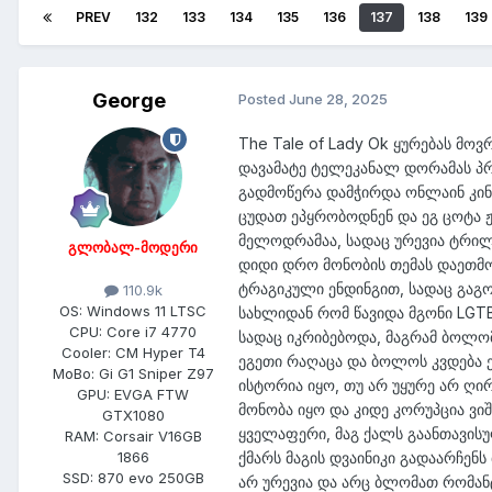
PREV
132
133
134
135
136
137
138
139
George
Posted
June 28, 2025
The Tale of Lady Ok ყურებას მო
დავამატე ტელეკანალ დორამას პრ
გადმოწერა დამჭირდა ონლაინ კინ
ცუდათ ეპყრობოდნენ და ეგ ცოტა ჟ
მელოდრამაა, სადაც ურევია ტრილ
გლობალ-მოდერი
დიდი დრო მონობის თემას დაეთმო
ტრაგიკული ენდინგით, სადაც გაგო
110.9k
OS:
Windows 11 LTSC
სახლიდან რომ წავიდა მგონი LGT
CPU:
Core i7 4770
სადაც იკრიბებოდა, მაგრამ ბოლომ
Cooler:
CM Hyper T4
ეგეთი რაღაცა და ბოლოს კვდება ეგ
MoBo:
Gi G1 Sniper Z97
ისტორია იყო, თუ არ უყურე არ ღი
GPU:
EVGA FTW
მონობა იყო და კიდე კორუპცია ვი
GTX1080
ყველაფერი, მაგ ქალს გაანთავის
RAM:
Corsair V16GB
ქმარს მაგის დვაინიკი გადაარჩენ
1866
SSD:
870 evo 250GB
არ ურევია და არც ბლომათ რომან