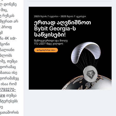
ალ დონეზე
-შიც,
უ რეზკას
ამჯერათ არ
t პროფ
უმ
ა 4K sdr-
 მგონი
 ბალიანი
გებლობს
მე, თუმცა
ი დორამაც
ზათაა ისე
 დორამაზეც
 ისაა რომ
m/793270-
ire
თუმცა
ინტერესებს
რე
ხვათაშორის