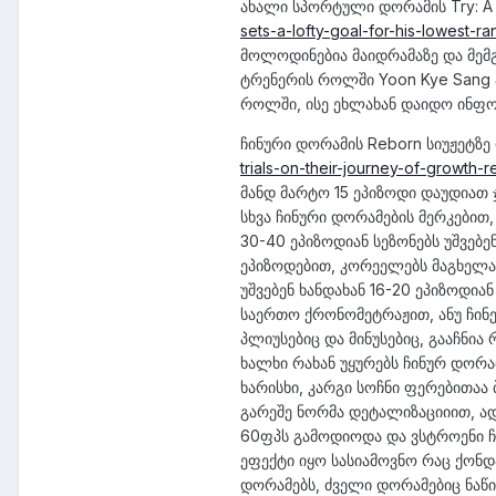
ახალი სპორტული დორამის Try: A 
sets-a-lofty-goal-for-his-lowest-r
მოლოდინებია მაიდრამაზე და მემგ
ტრენერის როლში Yoon Kye Sang 
როლში, ისე ეხლახან დაიდო ინფო
ჩინური დორამის Reborn სიუჟეტზ
trials-on-their-journey-of-growth-r
მანდ მარტო 15 ეპიზოდი დაუდიათ 
სხვა ჩინური დორამების მერკებით
30-40 ეპიზოდიან სეზონებს უშვე
ეპიზოდებით, კორეელებს მაგხელა 
უშვებენ ხანდახან 16-20 ეპიზოდი
საერთო ქრონომეტრაჟით, ანუ ჩინე
პლიუსებიც და მინუსებიც, გააჩნი
ხალხი რახან უყურებს ჩინურ დორა
ხარისხი, კარგი სოჩნი ფერებითაა
გარეშე ნორმა დეტალიზაციიით, ა
60ფპს გამოდიოდა და ვსტროენი ჩი
ეფექტი იყო სასიამოვნო რაც ქონდ
დორამებს, ძველი დორამებიც ნაწ