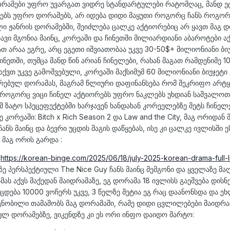
ორამები უფრო უვარგათ ვიდრე სტანდარტულები რატომღაც, მანდ ე
რებს უფრო დორამებს, არ იდება დიდი მაყუთი როგორც ჩანს როგორ
ი ჟანრის დორამებში, შეიძლება ცალკე აქტიორებიც არ ყავთ მაგ დ
ავი მგონია მაინც, კორეაში და ჩინეთში მილიარდიანი აბაროტები ა
თ არაა ეგრე, არც ეგეთი იშვიათობაა უკვე 30-50$+ მილიონიანი ბი
ეთში, თუმცა მანდ წინ არიან ჩინელები, რახან მაგათ რამდენიმე 1
ვთ უკვე გამოშვებული, კორეაში მაქსიმუმ 60 მილიონიანი ბიუჯეტი
ირებულ დორამას, მაგრამ წლიური დაფინანსება რომ შეკრიფო არტყ
მე როგორც ვიცი ჩინელ აქტიორებს უფრო ნაკლებს უხდიან საშვალოთ
 ზატო სპეცეფექტებში ხარჯავენ ხანდახან კორეელებზე მეტს ჩინელე
 კორეაში: Bitch x Rich Season 2 და Law and the City, მაგ ორიდან
ს მაინც და ბევრი უცდის მაგის დაწყებას, ისე კი ცალკე ივლისში ე
 მაგ ორის გარდა :
t
https://korean-binge.com/2025/06/18/july-2025-korean-drama-full-li
ე პერსპექტიული The Nice Guy ჩანს მაინც მემგონი და ყველაზე მ
ს აქვს მაქედან მაიდრამაზე, ეგ დორამა 18 ივლისს გაეშვება დისნ
გაცდება 10000 ვოჩერს უკვე, 3 წელზე მეტია ეგ რაც დაანონსდა და ე
ცნობილი თამაშობს მაგ დორამაში, რამე დიდი ცვლილებები მაიდრა
ლ დორამებზე, ვიკენდზე კი ეს ორი ინფო დაიდო მარტო: