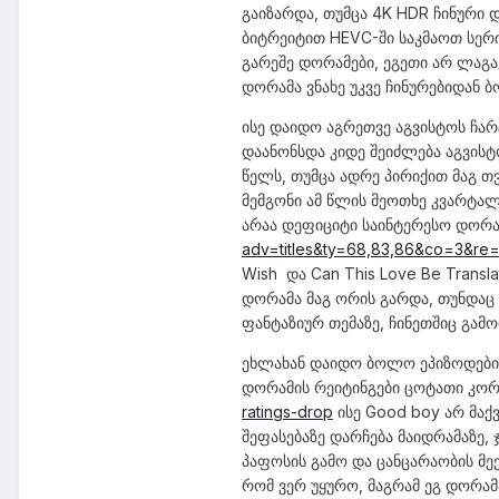
გაიზარდა, თუმცა 4K HDR ჩინური 
ბიტრეიტით HEVC-ში საკმაოთ სერი
გარეშე დორამები, ეგეთი არ ლაგავ
დორამა ვნახე უკვე ჩინურებიდან 
ისე დაიდო აგრეთვე აგვისტოს ჩარ
დაანონსდა კიდე შეიძლება აგვისტ
წელს, თუმცა ადრე პირიქით მაგ თ
მემგონი ამ წლის მეოთხე კვარტა
არაა დეფიციტი საინტერესო დორა
adv=titles&ty=68,83,86&co=3&re
Wish და Can This Love Be Transl
დორამა მაგ ორის გარდა, თუნდაც T
ფანტაზიურ თემაზე, ჩინეთშიც გამ
ეხლახან დაიდო ბოლო ეპიზოდების 
დორამის რეიტინგები ცოტათი კორ
ratings-drop
ისე Good boy არ მაქ
შეფასებაზე დარჩება მაიდრამაზე, 
პაფოსის გამო და ცანცარაობის მე
რომ ვერ უყურო, მაგრამ ეგ დორამა