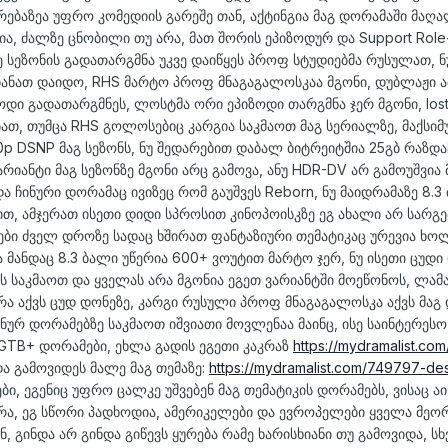
რებაზეა უფრო კომედიის გარეშე თან, აქტინგია მაგ დორამაში მაღ
ია, ძალზე ცნობილი თუ არა, მათ შორის ეპიზოდურ და Support Role
ე სეზონის გადათარგმნა უკვე დაიწყეს პროფ სტუდიებმა რუსულათ, ნ
თლიანათ დაიდო, RHS მარტო პროფ მნაგაგალოსკაა მგონი, დუბლაჟი 
ოდი გადათარგმნეს, ლოსტმა ორი ეპიზოდი თარგმნა ჯერ მგონი, los
თ, თუმცა RHS გოლოსებიც კარგია საკმაოთ მაგ სერიალზე, მაქსიმ
p DSNP მაგ სეზონს, ნუ შედარებით დაბალ ბიტრეიტშია 25გბ რაზდაჩ
ვარიანტი მაგ სეზონზე მგონი არც გამოვა, ანუ HDR-DV არ გამოუშვია
 ჩინური დორამაც ივიზეც რომ გაუშვეს Reborn, ნუ მაიდრამაზე 8.3
ტით, ამჯერათ ისეთი დიდი სპროსით კინოპოისკზე ეგ ახალი არ სარ
ი ძველ დროზე სადაც ხშირათ ფანტაზიური თემატიკაც ურევია ხოლ
ა მანდაც 8.3 ბალი უწერია 600+ ვოუტით მარტო ჯერ, ნუ ისეთი ცუდ
ს საკმაოთ და ყველას არა მგონია ეგეთ ვარიანტში მოეწონოს, ლამა
რა აქვს ცუდ დონეზე, კარგი რუსული პროფ მნაგაგალოსკა აქვს მაგ
ნურ დორამებზე საკმაოთ იშვიათი მოვლენაა მაინც, ისე საინტერესო
GTB+ დორამები, ეხლა გადის ეგეთი კაკრაზ
https://mydramalist.co
ა გამოვიდეს მალე მაგ თემაზე:
https://mydramalist.com/749797-des
, ეგენიც უფრო ცალკე უშვებენ მაგ თემატიკის დორამებს, ვისაც ა
არა, ეგ სწორი პადხოდია, ამერიკელები და ევროპელები ყველა მეო
, გინდა არ გინდა გიწევს ყურება რამე ხარისხიანი თუ გამოვიდა, ს