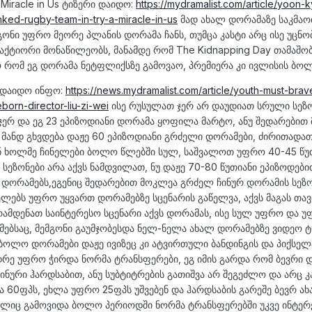
Miracle in Us ტიზერი დაიდო:
https://mydramalist.com/article/yoon-
anked-rugby-team-in-try-a-miracle-in-us
მად ახალ დორამაზე საკმაო
ონი უფრო მეორე პლანის დორამა ჩანს, თუმცა კასტი არც ისე უცნობ
აქტიორი მონაწილეობს, მანამდე რომ The Kidnapping Day თამაშო
 რომ ეგ დორამა ნეტფლიქსზე გამოვაო, პრემიერა კი ივლისის ბოლ
ე დაიდო ინფო:
https://news.mydramalist.com/article/youth-must-brav
eborn-director-liu-zi-wei
ისე რუსულათ ჯერ არ დაუდიათ სრული სეზონ
ჯერ და ეგ 23 ეპიზოდიანი დორამა ყოფილა მარტო, ანუ შედარებით
, მანდ გხვდება დაჟე 60 ეპიზოდიანი გრძელი დორამები, ძირითადა
ბენ ხოლმე ჩინელები ბოლო წლებში სულ, საშვალოთ უფრო 40-45 წუ
სეზონები არა აქვს ნამდვილათ, ნუ დაჟე 70-80 წუთიანი ეპიზოდებ
ან დორამებს,ეგენიც შედარებით მოკლეა გრძელ ჩინურ დორამის სეზ
ლებს უფრო უყვართ დორამებზე სცენარის გაწელვა, აქვს მაგას თავ
ა რამდენათ საინტერესო სცენარი აქვს დორამას, ისე სულ უფრო და 
მებსაც, მემგონი გაუმჯობესდა ნელ-ნელა ახალ დორამებზე ვიდეო 
 ბოლო დორამები დაჟე ივიზეც კი ატვირთული ბანდინგის და პიქსელ
დრე უფრო ჭირდა ნორმა ტრანსფერები, ეგ იმის გარდა რომ ბევრი 
ნური ჰარდსაბით, ანუ სუბტიტრების გათიშვა არ შეგეძლო და არც კ
ა 60ფპს, ეხლა უფრო 25ფპს უშვებენ და ჰარდსაბის გარეშე ბევრ ა
ილიც გამოვიდა ბოლო პერიოდში ნორმა ტრანსფერებში უკვე ინტერ