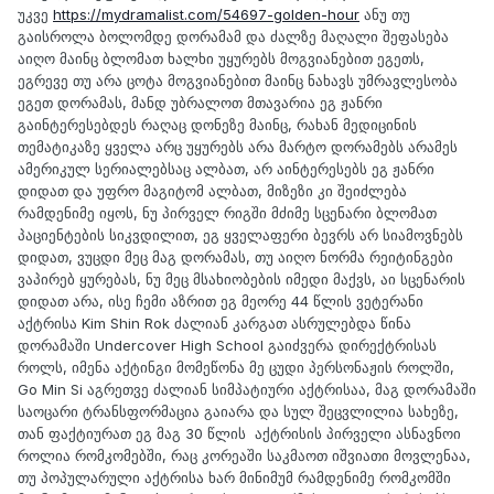
უკვე
https://mydramalist.com/54697-golden-hour
ანუ თუ
გაისროლა ბოლომდე დორამამ და ძალზე მაღალი შეფასება
აიღო მაინც ბლომათ ხალხი უყურებს მოგვიანებით ეგეთს,
ეგრევე თუ არა ცოტა მოგვიანებით მაინც ნახავს უმრავლესობა
ეგეთ დორამას, მანდ უბრალოთ მთავარია ეგ ჟანრი
გაინტერესებდეს რაღაც დონეზე მაინც, რახან მედიცინის
თემატიკაზე ყველა არც უყურებს არა მარტო დორამებს არამეს
ამერიკულ სერიალებსაც ალბათ, არ აინტერესებს ეგ ჟანრი
დიდათ და უფრო მაგიტომ ალბათ, მიზეზი კი შეიძლება
რამდენიმე იყოს, ნუ პირველ რიგში მძიმე სცენარი ბლომათ
პაციენტების სიკვდილით, ეგ ყველაფერი ბევრს არ სიამოვნებს
დიდათ, ვუცდი მეც მაგ დორამას, თუ აიღო ნორმა რეიტინგები
ვაპირებ ყურებას, ნუ მეც მსახიობების იმედი მაქვს, აი სცენარის
დიდათ არა, ისე ჩემი აზრით ეგ მეორე 44 წლის ვეტერანი
აქტრისა Kim Shin Rok ძალიან კარგათ ასრულებდა წინა
დორამაში Undercover High School გაიძვერა დირექტრისას
როლს, იმენა აქტინგი მომეწონა მე ცუდი პერსონაჟის როლში,
Go Min Si აგრეთვე ძალიან სიმპატიური აქტრისაა, მაგ დორამაში
საოცარი ტრანსფორმაცია გაიარა და სულ შეცვლილია სახეზე,
თან ფაქტიურათ ეგ მაგ 30 წლის აქტრისის პირველი ასნავნოი
როლია რომკომებში, რაც კორეაში საკმაოთ იშვიათი მოვლენაა,
თუ პოპულარული აქტრისა ხარ მინიმუმ რამდენიმე რომკომში