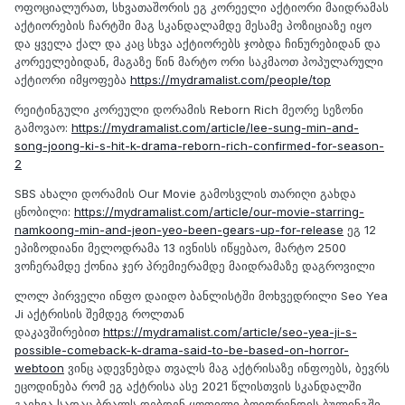
ოფოციალურათ, სხვათაშორის ეგ კორეელი აქტიორი მაიდრამას
აქტიორების ჩარტში მაგ სკანდალამდე მესამე პოზიციაზე იყო
და ყველა ქალ და კაც სხვა აქტიორებს ჯობდა ჩინურებიდან და
კორეელებიდან, მაგაზე წინ მარტო ორი საკმაოთ პოპულარული
აქტიორი იმყოფება
https://mydramalist.com/people/top
რეიტინგული კორეული დორამის Reborn Rich მეორე სეზონი
გამოვაო:
https://mydramalist.com/article/lee-sung-min-and-
song-joong-ki-s-hit-k-drama-reborn-rich-confirmed-for-season-
2
SBS ახალი დორამის Our Movie გამოსვლის თარიღი გახდა
ცნობილი:
https://mydramalist.com/article/our-movie-starring-
namkoong-min-and-jeon-yeo-been-gears-up-for-release
ეგ 12
ეპიზოდიანი მელოდრამა 13 ივნისს იწყებაო, მარტო 2500
ვოჩერამდე ქონია ჯერ პრემიერამდე მაიდრამაზე დაგროვილი
ლოლ პირველი ინფო დაიდო ბანლისტში მოხვედრილი Seo Yea
Ji აქტრისის შემდეგ როლთან
დაკავშირებით
https://mydramalist.com/article/seo-yea-ji-s-
possible-comeback-k-drama-said-to-be-based-on-horror-
webtoon
ვინც ადევნებდა თვალს მაგ აქტრისაზე ინფოებს, ბევრს
ეცოდინება რომ ეგ აქტრისა ასე 2021 წლისთვის სკანდალში
გაეხვა სადაც ბრალს დებდენ ყოფილი ბოიფრენდის ბულინგში