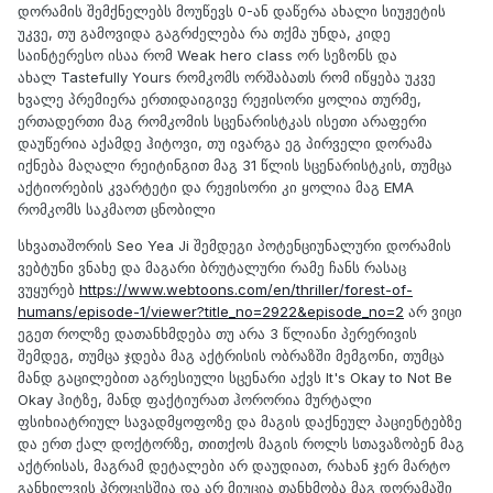
დორამის შემქნელებს მოუწევს 0-ან დაწერა ახალი სიუჟეტის
უკვე, თუ გამოვიდა გაგრძელება რა თქმა უნდა, კიდე
საინტერესო ისაა რომ Weak hero class ორ სეზონს და
ახალ Tastefully Yours რომკომს ორშაბათს რომ იწყება უკვე
ხვალე პრემიერა ერთიდაიგივე რეჟისორი ყოლია თურმე,
ერთადერთი მაგ რომკომის სცენარისტკას ისეთი არაფერი
დაუწერია აქამდე ჰიტოვი, თუ ივარგა ეგ პირველი დორამა
იქნება მაღალი რეიტინგით მაგ 31 წლის სცენარისტკის, თუმცა
აქტიორების კვარტეტი და რეჟისორი კი ყოლია მაგ EMA
რომკომს საკმაოთ ცნობილი
სხვათაშორის Seo Yea Ji შემდეგი პოტენციუნალური დორამის
ვებტუნი ვნახე და მაგარი ბრუტალური რამე ჩანს რასაც
ვუყურებ
https://www.webtoons.com/en/thriller/forest-of-
humans/episode-1/viewer?title_no=2922&episode_no=2
არ ვიცი
ეგეთ როლზე დათანხმდება თუ არა 3 წლიანი პერერივის
შემდეგ, თუმცა ჯდება მაგ აქტრისის ობრაზში მემგონი, თუმცა
მანდ გაცილებით აგრესიული სცენარი აქვს It's Okay to Not Be
Okay ჰიტზე, მანდ ფაქტიურათ ჰორორია მურტალი
ფსიხიატრიულ სავადმყოფოზე და მაგის დაქნეულ პაციენტებზე
და ერთ ქალ დოქტორზე, თითქოს მაგის როლს სთავაზობენ მაგ
აქტრისას, მაგრამ დეტალები არ დაუდიათ, რახან ჯერ მარტო
განხილვის პროცესშია და არ მიუცია თანხმობა მაგ დორამაში