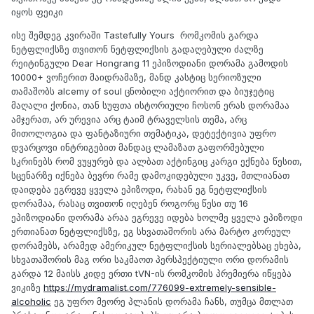
იყოს ფეიკი
ისე შემდეგ კვირაში Tastefully Yours რომკომის გარდა
ნეტფლიქსზე თვითონ ნეტფლიქსის გადაღებული ძალზე
რეიტინგული Dear Hongrang 11 ეპიზოდიანი დორამა გამოდის
10000+ ვოჩერით მაიდრამაზე, მანდ კასტიც სერიოზული
თამაშობს alcemy of soul ცნობილი აქტიორით და ბიუჯეტიც
მაღალი ქონია, თან სუფთა ისტორიული ჩოსონ ერას დორამაა
ამჯერათ, არ ურევია არც ტაიმ ტრაველსის თემა, არც
მითოლოგია და ფანტაზიური თემატიკა, დეტექტივია უფრო
დვარცოვი ინტრიგებით მანდაც ლამაზათ გაფორმებული
სკრინებს რომ ვუყურებ და ალბათ აქტინგიც კარგი ექნება წესით,
სცენარზე იქნება ბევრი რამე დამოკიდებული უკვე, მთლიანათ
დაიდება ეგრევე ყველა ეპიზოდი, რახან ეგ ნეტფლიქსის
დორამაა, რასაც თვითონ იღებენ როგორც წესი თუ 16
ეპიზოდიანი დორამა არაა ეგრევე იდება ხოლმე ყველა ეპიზოდი
ერთიანათ ნეტფლიქსზე, ეგ სხვათაშორის არა მარტო კორეულ
დორამებს, არამედ ამერიკულ ნეტფლიქსის სერიალებსაც ეხება,
სხვათაშორის მაგ ორი საკმაოთ პერსპექტიული ორი დორამის
გარდა 12 მაისს კიდე ერთი tVN-ის რომკომის პრემიერა იწყება
ვიკიზე
https://mydramalist.com/776099-extremely-sensible-
alcoholic
ეგ უფრო მეორე პლანის დორამა ჩანს, თუმცა მთლათ