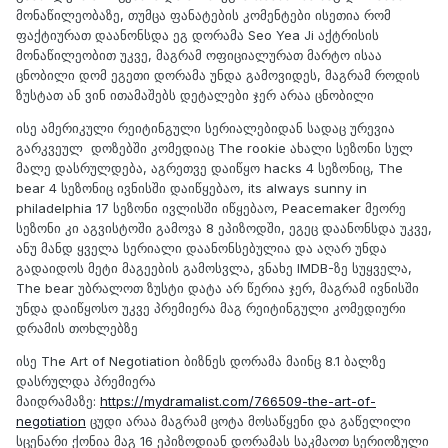
მონაწილეობაზე, თუმცა ფანატების კომენტები ისეთია რომ
ფაქტიურათ დაანონსდა ეგ დორამა Seo Yea Ji აქტრისის
მონაწილეობით უკვე, მაგრამ ოფიციალურათ მარტო ისაა
ცნობილი დომ ეგეთი დორამა უნდა გამოვიდეს, მაგრამ როდის
ზუსტათ ან ვინ ითამაშებს დეტალები ჯერ არაა ცნობილი
ისე ამერიკული რეიტინგული სერიალებიდან სადაც ურევია
გარკვეულ დოზებში კომედიაც The rookie ახალი სეზონი სულ
მალე დასრულდება, აგრეთვე დაიწყო hacks 4 სეზონიც, The
bear 4 სეზონიც ივნისში დაიწყებაო, its always sunny in
philadelphia 17 სეზონი ივლისში იწყებაო, Peacemaker მეორე
სეზონი კი აგვისტოში გამოვა 8 ეპიზოდში, ეგეც დაანონსდა უკვე,
ანუ მანდ ყველა სერიალი დაანონსებულია და აღარ უნდა
გადაიდოს მეტი მაგეების გამოსვლა, ვნახე IMDB-ზე სუყველა,
The bear უბრალოთ ზუსტი დატა არ წერია ჯერ, მაგრამ ივნისში
უნდა დაიწყოსო უკვე პრემიერა მაგ რეიტინგული კომედიური
დრამის თოხლებზე
ისე The Art of Negotiation ბიზნეს დორამა მაინც 8.1 ბალზე
დასრულდა პრემიერა
მაიდრამაზე:
https://mydramalist.com/766509-the-art-of-
negotiation
ცუდი არაა მაგრამ ცოტა მოსაწყენი და გაწელილი
სცენარი ქონია მაგ 16 ეპიზოდიან დორამას საკმაოთ სერიოზული