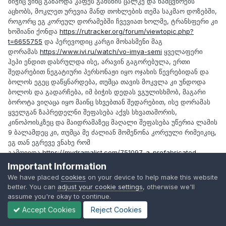
ბიჭიც ვინც გაზარდა კაფეს გახსნის ცალკე და ნამცვხრებს
აცხობს, მოკლეთ ურევია მანდ თოხლების თემა საკმაო დოზებში,
როგორც ეგ კორეულ დორამებში ჩვევიათ ხოლმე, ტრანსფერი კი
ხოშიანი ქონდა
https://rutracker.org/forum/viewtopic.php?
t=6655755
და პერევოდიც კარგი მოსასმენი მაგ
დორამას
https://www.ivi.ru/watch/vo-imya-semi
ყველაფერი
ჰეპი ენდით დასრულდა ისე, არავინ გაგორებულა, ერთი
შედარებით ნეგატიური პერსონაჟი იყო ოჯახის წევრებიდან და
ბოლოს ეგეც დაწყნარდება, თუმცა თავის მოკვლა კი უნდოდა
ბოლოს და გადარჩება, იმ ბიჭის დედას ვგულისხმობ, მაგარი
ბოროტა ვიღაცა იყო მაინც სხვებთან შედარებით, ისე დორამას
ყველგან ზაპრედელნი შეფასება აქვს სხვათაშორის,
კინოპოისკზეც და მაიდრამაზეც მაღალი შეფასება უწერია ლამის
9 ბალამდეც კი, თუმცა მე ძალიან მომეწონა კორეული რიმეიკიც,
ეგ თან ეგრევე ვნახე რომ
გამოვიდა
https://mydramalist.com/751097-a-prefabricated-
family
ისე რიმეიკები ყოველთვის არ ამართლებენ მაინც
Important Information
მოლოდინებს, თუმცა კორეელებს საკმაოთ კარგათ გამოუვიდათ
We have placed
cookies
on your device to help make this website
თავის სტილში მაგ ჩინური ჰიტის გადაღება მაინც, ძალიან არ
better. You can
adjust your cookie settings
, otherwise we'll
შეუცვლიათ სცენარი და ალბათ მაგიტომ
assume you're okay to continue.
Accept Cookies
Reject Cookies