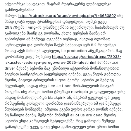
აქტიორსკი სასტავით, მაგრამ რუტრაკერზე ლუბიტელსკი
გახმოვანებაშია
მარტო
https://rutracker.org/forum/viewtopic.php?t=6683802
ისე
მანდ ცოტა ლევი ტრანსფერია დადებული, თუმცა ეგეც
29.970ფპს Tving-ის ტრანსფერშია ატვირთული, ზაპასისთვის თუ
გამოდგება მაინც ეგ დორამა, ეხლა ყურებას მაინც არ
ვაპირებდი ან შემდეგ თვეებში თუნდაც, ისედაც ბლომათ
სერიალები და დორამები მაქვს სანახავი ჯერ 8.2 რეიტინგი
რასაც აქვს მინიმუმ აღებული, Le production აზვუჩკაც არის მაგ
დორამაზე კიდე რეზკაზე
https://rezka.ag/series/drama/78033-
iskusstvo-vedeniya-peregovorov-2025-latest.html
ალბათ taxi
driver მესამე სეზონი მაგ ცნობილი აქტიორის მონაწილეობით
ბევრათ საინტერესო საყურებელი იქნება, ეგეც წელს გამოდის
მგონი, ჰიტოვი ტრილერის Signal მეორე სეზონი კი შემდეგ
წელიწადს, სადაც ისევ Lee Je Hoon მონაწილეობს მთავარ
როლში, ისე ახალი ზომბი ტრეშაკი newtopia კი დაფეილდა ჯისუ
სადაც მონაწილეობდა blackpink-ან, მაგრამ ვუყურებ და კიდე
რამდენიმე კორეული დორამაა დაანონსებული ამ და შემდეგი
წლისთვის ზომბებზე, იმედია ეგენი უფრო კარგი დონის იქნება,
ნუ ნაწილი მაინც, მემგონი მინიმუმ all of us are dead მეორე
სეზონი უნდა ვარგოდეს ნეტფლიქსზე რაც გამოდის შემდეგ
გაზაფხულზე უკვე, დაჟე უნდა გამოსულუყო ერთ-ერთი ზომბი