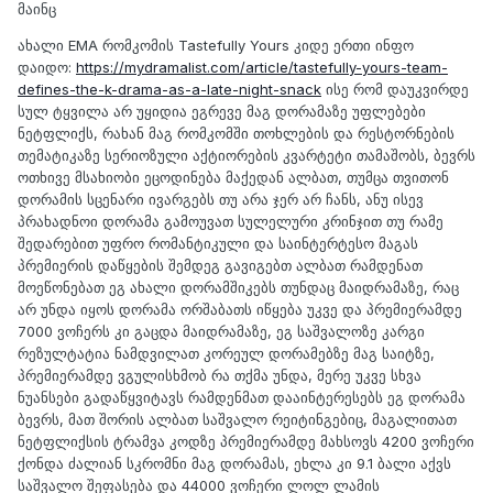
მაინც
ახალი EMA რომკომის Tastefully Yours კიდე ერთი ინფო
დაიდო:
https://mydramalist.com/article/tastefully-yours-team-
defines-the-k-drama-as-a-late-night-snack
ისე რომ დაუკვირდე
სულ ტყვილა არ უყიდია ეგრევე მაგ დორამაზე უფლებები
ნეტფლიქს, რახან მაგ რომკომში თოხლების და რესტორნების
თემატიკაზე სერიოზული აქტიორების კვარტეტი თამაშობს, ბევრს
ოთხივე მსახიობი ეცოდინება მაქედან ალბათ, თუმცა თვითონ
დორამის სცენარი ივარგებს თუ არა ჯერ არ ჩანს, ანუ ისევ
პრახადნოი დორამა გამოუვათ სულელური კრინჯით თუ რამე
შედარებით უფრო რომანტიკული და საინტერტესო მაგას
პრემიერის დაწყების შემდეგ გავიგებთ ალბათ რამდენათ
მოეწონებათ ეგ ახალი დორამშიკებს თუნდაც მაიდრამაზე, რაც
არ უნდა იყოს დორამა ორშაბათს იწყება უკვე და პრემიერამდე
7000 ვოჩერს კი გაცდა მაიდრამაზე, ეგ საშვალოზე კარგი
რეზულტატია ნამდვილათ კორეულ დორამებზე მაგ საიტზე,
პრემიერამდე ვგულისხმობ რა თქმა უნდა, მერე უკვე სხვა
ნუანსები გადაწყვიტავს რამდენმათ დააინტერესებს ეგ დორამა
ბევრს, მათ შორის ალბათ საშვალო რეიტინგებიც, მაგალითათ
ნეტფლიქსის ტრამვა კოდზე პრემიერამდე მახსოვს 4200 ვოჩერი
ქონდა ძალიან სკრომნი მაგ დორამას, ეხლა კი 9.1 ბალი აქვს
საშვალო შეფასება და 44000 ვოჩერი ლოლ ლამის