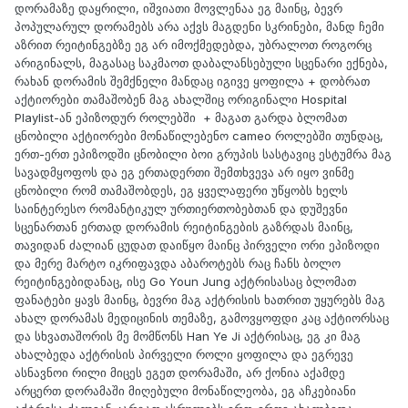
დორამაზე დაყრილი, იშვიათი მოვლენაა ეგ მაინც, ბევრ
პოპულარულ დორამებს არა აქვს მაგდენი სკრინები, მანდ ჩემი
აზრით რეიტინგებზე ეგ არ იმოქმედებდა, უბრალოთ როგორც
არიგინალს, მაგასაც საკმაოთ დაბალანსებული სცენარი ექნება,
რახან დორამის შემქნელი მანდაც იგივე ყოფილა + დობრათ
აქტიორები თამაშობენ მაგ ახალშიც ორიგინალი Hospital
Playlist-ან ეპიზოდურ როლებში + მაგათ გარდა ბლომათ
ცნობილი აქტიორები მონაწილებენო сameo როლებში თუნდაც,
ერთ-ერთ ეპიზოდში ცნობილი ბოი გრუპის სასტავიც ესტუმრა მაგ
სავადმყოფოს და ეგ ერთადერთი შემთხვევა არ იყო ვინმე
ცნობილი რომ თამაშობდეს, ეგ ყველაფერი უწყობს ხელს
საინტერესო რომანტიკულ ურთიერთობებთან და დუშევნი
სცენართან ერთად დორამის რეიტინგების გაზრდას მაინც,
თავიდან ძალიან ცუდათ დაიწყო მაინც პირველი ორი ეპიზოდი
და მერე მარტო იკრიფავდა აბაროტებს რაც ჩანს ბოლო
რეიტინგებიდანაც, ისე Go Youn Jung აქტრისასაც ბლომათ
ფანატები ყავს მაინც, ბევრი მაგ აქტრისის ხათრით უყურებს მაგ
ახალ დორამას მედიცინის თემაზე, გამოვყოფდი კაც აქტიორსაც
და სხვათაშორის მე მომწონს Han Ye Ji აქტრისაც, ეგ კი მაგ
ახალბედა აქტრისის პირველი როლი ყოფილა და ეგრევე
ასნავნოი რილი მიცეს ეგეთ დორამაში, არ ქონია აქამდე
არცერთ დორამაში მიღებული მონაწილეობა, ეგ აჩკებიანი