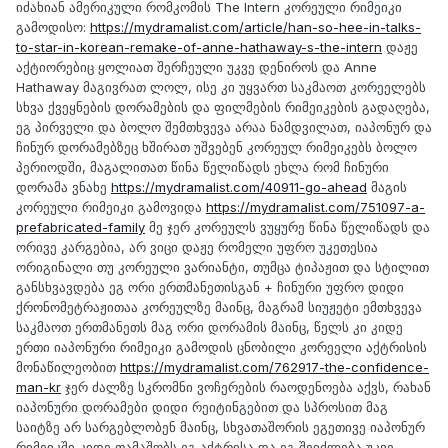
იძახიან ამერიკული რომკომის The Intern კორეული რიმეიკი
გამოდისო:
https://mydramalist.com/article/han-so-hee-in-talks-
to-star-in-korean-remake-of-anne-hathaway-s-the-intern
დაჟე
აქტიორებიც ყოლიათ შერჩეული უკვე დენიროს და Anne
Hathaway მაგივრათ ლოლ, ისე კი უყვართ საკმაოთ კორეელებს
სხვა ქვეყნების დორამების და ფილმების რიმეიკების გადაღება,
ეგ პირველი და ბოლო შემთხვევა არაა ნამდვილათ, იაპონურ და
ჩინურ დორამებზეც ხშირათ უშვებენ კორეულ რიმეიკებს ბოლო
პერიოდში, მაგალითათ წინა წელიწადს ეხლა რომ ჩინური
დორამა ვნახე
https://mydramalist.com/40911-go-ahead
მაგის
კორეული რიმეიკი გამოვიდა
https://mydramalist.com/751097-a-
prefabricated-family
მე ჯერ კორეულს ვუყურე წინა წელიწადს და
ორივე კარგებია, არ ვიცი დაჟე რომელი უფრო უკეთესია
ორიგინალი თუ კორეული ვარიანტი, თუმცა ტიპაჟით და სტილით
განსხვავდება ეგ ორი ერთმანეთისგან + ჩინური უფრო დიდი
ქრონომეტრაჟითაა კორეულზე მაინც, მაგრამ სიუჟეტი ემთხვევა
საკმაოთ ერთმანეთს მაგ ორი დორამის მაინც, წელს კი კიდე
ერთი იაპონური რიმეიკი გამოდის ცნობილი კორეელი აქტრისის
მონაწილეობით
https://mydramalist.com/762917-the-confidence-
man-kr
ჯერ ძალზე სკრომნი ვოჩერების რაოდენოება აქვს, რახან
იაპონური დორამები დიდი რეიტინგებით და სპროსით მაგ
საიტზე არ სარგებლობენ მაინც, სხვათაშორის ეგეთივე იაპონურ
რიმეიკში კიდე თამაშობს ეგ აქტრისა და ეგ შეიძლება უკვე