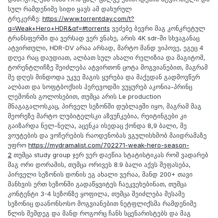
სულ რამდენიმე სიდი ყავს ამ დახურულ
ტრეკერზე:
https://www.torrentday.com/t?
q=Weak+Hero+HDR&qf=#torrents
ვეძებე ბევრი მაგ კონკრეტულ
ტრანსფერში და ვერსად ვერ ვნახე, არის 4K sdr-ში სხვაგანაც
ატვირთული, HDR-DV არაა არსად, მარტო მანდ ვიპოვე, ეგეც 4
დღეა რაც დაუდიათ, ალბათ სულ ახალი რელიზია და მაგიტომ,
ტორენტლიჩზე შეიძლება ატვირთონ ცოტა მოგვიანებით, მაგრამ
მე დღეს მინდოდა უკვე მაგის ყურება და მაქედან გადმოვწერ
ალბათ და სოფტბოქსის პერევოდში ვუყურებ აკონია-პრინც
ლემონის გოლოსებით, თუმცა არის Le production
მნაგაგალოსკაც, პირველ სეზონში დუბლაჟში იყო, მაგრამ მაგ
მეორეზე მარტო ლუბიტელსკი აზვუჩკებია, რეიტინგები კი
გაიზარდა ნელ-ნელა, აცენკა ისედაც ქონდა 8,9 ბალი, მე
ვოუტების და ვოჩერების რაოდენობას ვგულისხმობ მაიდრამაზე
უფრო
https://mydramalist.com/702271-weak-hero-season-
2
თუმცა study group ჯერ ვერ დაეწია სტატისტიკას რომ ვადარებ
მაგ ორი დორამის, თუმცა ორივეს 8.9 ბალი აქვს შეფასება,
პირველი სეზონის დონის ეგ ახალი ვერაა, მანდ 200+ თავი
მანხვის ერთ სეზონში გადაწყვიტეს ჩაეკვეხებინათ, თუმცა
კონტენტი 3-4 სეზონზე ყოფილა, თუმცა შეიძლება მესამე
სეზონიც დაანონსოსო მოგვიანებით ნეტფლიქსმა რამდენიმე
წლის შემდეგ და მანდ როგორც ჩანს სცენარისტებს და მაგ