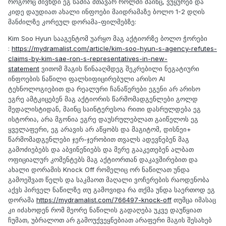
როგორც მივხდი ეგ სამია მთავარ როლში მაინც, ვუყურებ და
კიდე დაუდიათ ახალი ინფოები მაიდრამაზე ბოლო 1-2 დღის
მანძილზე კორეულ დორამა-ფილმებზე:
Kim Soo Hyun სააგენტომ უარყო მაგ აქტიორზე ბოლო ჭორები
:
https://mydramalist.com/article/kim-soo-hyun-s-agency-refutes-
claims-by-kim-sae-ron-s-representatives-in-new-
statement
ვითომ მაგის წინააღმდეგ შეკრებილი ნეგატიური
ინფოების ნაწილი ფალსიფიცირებული არისო AI
ტეხნოლოგიებით და რეალური ჩანაწერები ეგენი არ არისო
ეგრე ამტკიცებენ მაგ აქტიორის წარმომადგენლები გოლდ
მედალისტიდან, მაინც საინტერესოა რითი დასრულდება ეგ
ისტორია, არა მგონია ეგრე დაუსრულებლათ გაიწელოს ეგ
ყველაფერი, ეგ არავის არ აწყობს და მაგიტომ, დისნეი+
წარმომადგენლები ჯერ-ჯერობით თვალს ადევნებენ მაგ
გამოძიებებს და აბვინენიებს და მერე გააკეთებენ ალბათ
ოფიციალურ კომენტებს მაგ აქტიორთან დაკავშირებით და
ახალი დორამის Knock Off რომელიც ორ ნაწილათ უნდა
გამოეშვათ წელს და საკმაოთ მაღალი ვოჩერების რაოდენობა
აქვს პირველ ნაწილზე თუ გამოვიდა რა თქმა უნდა საერთოდ ეგ
დორამა
https://mydramalist.com/766497-knock-off
თუმცა იმასაც
კი იძახოდენ რომ მეორე ნაწილის გადაღება უკვე დაუწყიათ
ჩუმათ, უბრალოთ არ გამოუქვეყნებიათ არაფერი მაგის შესახებ