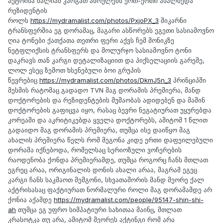
აქტრისა ძალიან კარგათ ასრულებს ერთ-ერთი ახალბედა
რეზიდენტის
როლს
https://mydramalist.com/photos/PxjoPX_3
შიკარნი
ტრანსფერშია ეგ დორამაც, მაგარი ასწორებს ეგეთი სასიამოვნო
ღია ტონები ქათქათა თეთრი ფერი აქვს ჩემ მონიკზე
ნეტფლიქსის ტრანსფერს და მოლურჯო სასიამოვნო ტონი
დაკრავს თან კარგი დეტალიზაციით და პიქსელაციის გარეშე,
ლოლ ესეც ზემოთ ხსენებული ბოი გრუპის
წევრებიც
https://mydramalist.com/photos/DkmJ5n_3
პრინციპში
მესმის რატომაც გადადო TVN მაგ დორამის პრემიერა, მანდ
დოქტორების და რეზიდენტების მუშაობას ადიდებენ და მაშინ
დოქტორების გაფიცვა იყო, რასაც ბევრი ნეგატიურათ უყურებდა
კორეაში და აკრიტიკებდა ყველა დოქტორებს, ამიტომ 1 წლით
გადაიდო მაგ დორამის პრემიერა, თუმცა ისე დაიწყო მაგ
ახალის პრემიერა წელს რომ მეგონა კიდე ერთი დაფეილებული
დორამა იქნებოდა, რომელსაც სერიოზული ვოჩერების
რაოდენობა ქონდა პრემიერამდე, თუმცა როგორც ჩანს მთლათ
ეგრეც არაა, ორიგინალის დონის ახალი არაა, მაგრამ ეგეც
კარგი ჩანს საკმაოთ მემგონი, სხვათაშორის მანდ მეორე ქალ
აქტრისასაც ფაქტიურათ ნორმალური როლი მაგ დორამამდე არ
ქონია აქამდე
https://mydramalist.com/people/95147-shin-shi-
ah
თუმცა ეგ უფრო სიმპატიური სახითაა მაინც, მთლათ
კრასოტკა თუ არა, ამიტომ მეორეს აქტინგი რომ არა