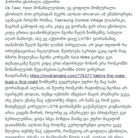
ჰორორი ცნობილი აქტიორი
Ok Taec Yeon მონაწილეობით, ეგ ყოფილი მომღერალი
ცნობილი ბოი გრუპიდან ბევრს ალბათ vincenzo-ან ემახსოვრება
ავაზაკის როლში რომაა, Taereung Zombie Village ლაპარაკი,
მაგრამ გამოდის თუ არა კიდე ეგ დორამა ჯერ არაა ცნობილი,
კიდე ერთია დაანონსებული მგონი წელს ზომბებზე, სახელი
აღარ მახსოვს, ისე ეგ აქტიორი დაჟე LGTB+ დორამაშიც
თამაშობს წელს მგონი ლამის პირველათ, არ ვიცი თვითონ რა
ორიენტაციისაა რეალურათ, შეიძლება სკრიტი გეიც იყოს რაც
ხშირი მოვლენაა მგონი კორეაში Soul Mate გარდა გეი
თემატიკაზე წელს კიდე ერთ ისტორიულ ჩოსონ ერა რომკომში
მონაწილეობს შედარებით სკრომნი 2000 ვოჩერით
მაიდრამაზე
https://mydramalist.com/774377-taking-the-male-
lead-s-first-night
ზომბებზე ვუყურებდი უფრო მე მაგ სამი
დორამიდან ალბათ, ის მეორე რომკომი რატომღაც მგონია არ
ივარგებს დიდათ, თუმცა ივნისში იწყებაო მაგის პრემიერა უკვე,
ისე ეხლა ვნახე მაგ აქტიორზე ინფო, არ ჩანს ეგ რომ გეია,
მითუმეტეს კორეული LGTB დორამებში გაქანებული კოცნაობები
არაა კაცებს შორის, როგორც ეგ ამერიკულ და ბრიტანულ გეი
სერიალებშია, ცოტა სხვა პონტია მაინც და უფრო მაგიტომ
დათანხსმა ალბათ მაგ როლზე, გერლფრენდი ყოლია უკვე
წლებია თურმე მაგ აქტიორს, რომელიც არ ყოფილა ცნობილი,
თვითონვე ახსენა ეგ რამდენიმე წლის უკან, ალბათ არ უნდა