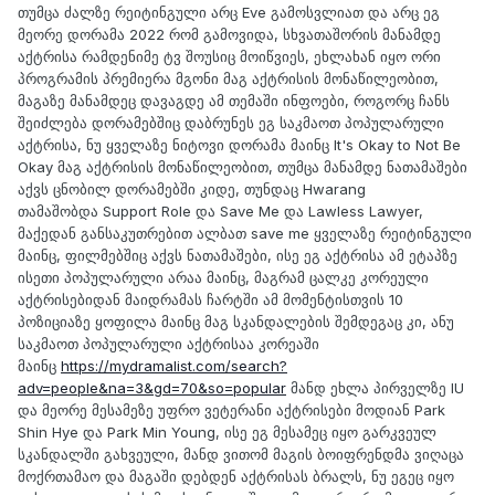
თუმცა ძალზე რეიტინგული არც Eve გამოსვლიათ და არც ეგ
მეორე დორამა 2022 რომ გამოვიდა, სხვათაშორის მანამდე
აქტრისა რამდენიმე ტვ შოუსიც მოიწვიეს, ეხლახან იყო ორი
პროგრამის პრემიერა მგონი მაგ აქტრისის მონაწილეობით,
მაგაზე მანამდეც დავაგდე ამ თემაში ინფოები, როგორც ჩანს
შეიძლება დორამებშიც დაბრუნეს ეგ საკმაოთ პოპულარული
აქტრისა, ნუ ყველაზე ნიტოვი დორამა მაინც It's Okay to Not Be
Okay მაგ აქტრისის მონაწილეობით, თუმცა მანამდე ნათამაშები
აქვს ცნობილ დორამებში კიდე, თუნდაც Hwarang
თამაშობდა Support Role და Save Me და Lawless Lawyer,
მაქედან განსაკუთრებით ალბათ save me ყველაზე რეიტინგული
მაინც, ფილმებშიც აქვს ნათამაშები, ისე ეგ აქტრისა ამ ეტაპზე
ისეთი პოპულარული არაა მაინც, მაგრამ ცალკე კორეული
აქტრისებიდან მაიდრამას ჩარტში ამ მომენტისთვის 10
პოზიციაზე ყოფილა მაინც მაგ სკანდალების შემდეგაც კი, ანუ
საკმაოთ პოპულარული აქტრისაა კორეაში
მაინც
https://mydramalist.com/search?
adv=people&na=3&gd=70&so=popular
მანდ ეხლა პირველზე IU
და მეორე მესამეზე უფრო ვეტერანი აქტრისები მოდიან Park
Shin Hye და Park Min Young, ისე ეგ მესამეც იყო გარკვეულ
სკანდალში გახვეული, მანდ ვითომ მაგის ბოიფრენდმა ვიღაცა
მოქრთამაო და მაგაში დებდენ აქტრისას ბრალს, ნუ ეგეც იყო