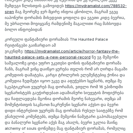
შემდეგი წლისთვის გამოვიდეს
https://mydramalist.com/788532-
siren
მაგ მეორეზე ჯერ მცირე ინფოა ცნობილი, მაგრამ ეგეც
იაპონური დორამის მიხედვით ყოფილა და ეგეთი კიდე ბევრია,
მე უბრალოთ მოვიყვანე რამდენიმე მაგალითი რაც მახსოვდა
ბოლო ინფოებიდან
კორეული ფანტაზიური დორამიას The Haunted Palace
რეიტინგები გაიზარდაო ამ
ვიკენდზე:
https://mydramalist.com/article/horror-fantasy-the-
haunted-palace-sets-a-new-personal-record
ნუ ეგ მემგონი
საშვალოზე ცოტა უფრო უკეთესი დონის ფანტაზიური დორამა
ჩანს, მაგრამ ვინც დაიწყო ყურება თვლის რომ არ ღირდა მაგაში
კომედიის დამატება, კარგი ტრილერის ელემენტებიც ქონია და
კომედია ზედმეტი იყოო უკვე და აფუჭებსო სცენარს, თუმცა მე
სკეპტიკურათ ვუყურებ მაგ დორამას, ვთვლი რომ 16 ეპიზოდში
სცენარისტებს გაუჭირდებათ ადამიანური სიუჟეტის მოფიქრება
და ჩაფლავდება მგონია დორამის მეორე ნახევარი, თუმცა ამ
მომენტისთვის საკმაოთ ზაკრუჩენი სცენარი აქვსო და ბევრი
დიდი ინტერესით უყურებს მაგ დორამას რუსულ საიტებზე რომ
ვნახულობ კომენტებს, თუმცა მემგონი ნამეტარი გაპოპსავებული
და ბანალური სცენარი აქვს მაგ ახალს, ბევრი უკლია მაინც
alchemy of souls დონემდე მაგ ფანტაზიურ დორამას, რომელიც