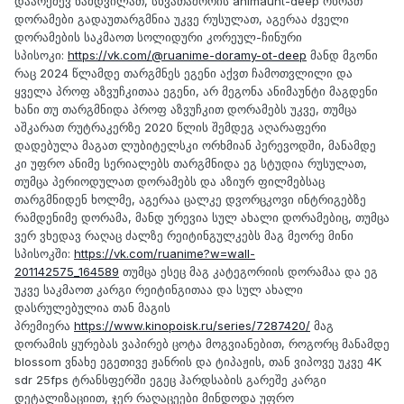
დაარქმევ ნამდვილათ, სხვათაშორის animaunt-deep ოხრათ
დორამები გადაუთარგმნია უკვე რუსულათ, აგერაა ძველი
დორამების საკმაოთ სოლიდური კორეულ-ჩინური
სპისოკი:
https://vk.com/@ruanime-doramy-ot-deep
მანდ მგონი
რაც 2024 წლამდე თარგმნეს ეგენი აქვთ ჩამოთვლილი და
ყველა პროფ აზვუჩკითაა ეგენი, არ მეგონა ანიმაუნტი მაგდენი
ხანი თუ თარგმნიდა პროფ აზვუჩკით დორამებს უკვე, თუმცა
აშკარათ რუტრაკერზე 2020 წლის შემდეგ აღარაფერი
დადებულა მაგათ ლუბიტელსკი ორხმიან პერევოდში, მანამდე
კი უფრო ანიმე სერიალებს თარგმნიდა ეგ სტუდია რუსულათ,
თუმცა პერიოდულათ დორამებს და აზიურ ფილმებსაც
თარგმნიდენ ხოლმე, აგერაა ცალკე დვორცკოვი ინტრიგებზე
რამდენიმე დორამა, მანდ ურევია სულ ახალი დორამებიც, თუმცა
ვერ ვხედავ რაღაც ძალზე რეიტინგულკებს მაგ მეორე მინი
სპისოკში:
https://vk.com/ruanime?w=wall-
201142575_164589
თუმცა ესეც მაგ კატეგორიის დორამაა და ეგ
უკვე საკმაოთ კარგი რეიტინგითაა და სულ ახალი
დასრულებულია თან მაგის
პრემიერა
https://www.kinopoisk.ru/series/7287420/
მაგ
დორამის ყურებას ვაპირებ ცოტა მოგვიანებით, როგორც მანამდე
blossom ვნახე ეგეთივე ჟანრის და ტიპაჟის, თან ვიპოვე უკვე 4K
sdr 25fps ტრანსფერში ეგეც ჰარდსაბის გარეშე კარგი
დეტალიზაციით, ჯერ რაღაცეები მინდოდა უფრო