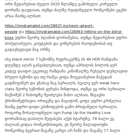
ორი შედარებით ძველი 2020 წლამდე გამოსული კორეული
დორამა დაუდიათ, თუმცა ძალზე რეიტინგული რომკომები ეგენი
არაა მაინც ალბათ:
https://mydramalist.com/28621-incheon-airport-
people
და
https://mydramalist.com/28963-hitting-on-the-blind-
boss
უფრო მეორე პლანის დორამებია, თუმცა შედარებით უფრო
პოპულარული, ვოუტების და ვოჩერების რაოდენობას თუ
გადავხედავთ მაგ ორზე
ისე black mirror 7 სეზონზე რუტრაკერზე ის 4K HDR რაზდაჩა
დღემდე აღარ განუახლებიათ, თუმცა აპრილის ბოლოს ჯერ
კიდევ დაიდო ეგეთივე რაზდაჩა კინოზალზე რუსული დუბლაჟით
სრული სეზონი და თუ რამეა ცოტა მოგვიანებით მაქედან
გადმოვიწერ და ვნახავ მაგ სერიალს, ხვალე ჯერ weak hero
class მეორე სეზონის ყურება მინდოდა, თუმცა ეგ ორი სერიალი
მაქსიმუმ 2 ზახოდზე შეიძლება ნახო ალბათ, მსგავსი
ქრონომეტრაჟია ორივეზე და მაგიტომ, ცოტა უფრო გრძელია
მაინც უფრო დიდი ეპიზოდების გამო ბრიტანული სერიალი,
როგორც მოსალოდნელი იყო Pump Up the Healthy Love
დორამასაც დაბალი შეფასება აქვს სტარტზე, 7.8 ბალი ეგ
ძალიან ცოტაა რომკომისთვის, ეს მეორე მალადიოჟნი
რომკომიც ბევრათ მაგაზე კარგი არ ჩანს და მაგაზე 7.7 ბალი