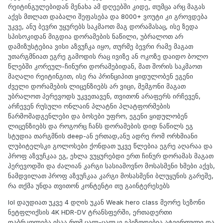
რეიტინგულებიდან მენახა ამ დღეებში კიდე, თუმცა არც მაგას
აქვს მთლათ დაბალი შეფასება და 8000+ ვოუტი კი გროვდება
უკვე, ანუ ბევრი უყურებს საკმაოთ მაგ დორამასაც, ისე ზედა
სპისოკიდან მიგდია დორამების ნაწილი, უბრალოთ არ
დამიზუსტებია ვისი აზვუჩკა იყო, თურმე ბევრი რამე მაგათ
უთარგმნიათ ეგრე გამოდის რაც ივიზე ან ოკოზე დაიდო ბოლო
წლებში კორეულ-ჩინური დორამებიდან, მათ შორის საკმაოთ
მაღალი რეიტინგით, ისე რა პრინციპით ყიდულობენ ეგენი
ძველი დორამების ლიცენზიებს არ ვიცი, მემგონი მაგათ
უბრალოთ პერევოდს უკვეთავენ, თვითონ არაფერს ირჩევენ,
არჩევენ რუსული ონლაინ პლატნი პლატფორმების
წარმომადგენლები და ბოსები უფრო, ეგენი ყიდულობენ
ლიცენზიებს და როგორც ჩანს დორამების დიდ ნაწილს ეგ
სტუდია თარგმნის deep-ან ერთად,ანუ ადრე რომ ორხმიანი
ლუბიტელსკი გოლოსები ქონდათ უკვე წლებია ეგრე აღარაა და
პროფ აზვუჩკაა ეგ, ეხლა ვუყურებდი ერთ ჩინურ დორამას მაგათ
პერევოდში და ძალიან კარგი სასიამოვნო მოსასმენი ხმები აქვს,
ნამდვილათ პროფ აზვუჩკაა კარგი მოსასმენი ბლუყუნის გარეშე,
რა თქმა უნდა თვითონ კონტენტი თუ გაინტერესებს
lol დაუდიათ უკვე 4 დღის უკან Weak hero class მეორე სეზონი
ნეტფლიქსის 4K HDR-DV ტრანსფერში, ერთადერთი
დაბრკოლება ისაა რომ ცალ-ცალკე ეპიზოდებია ატვირთული და