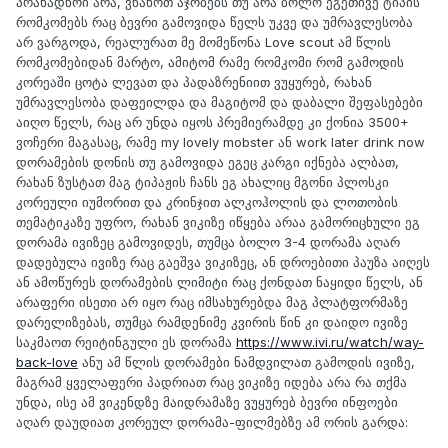
პრახადნოი არა, ვნახოთ აჯობებს თუ არა ბოლო ეგეთივე ტიპის
რომკომებს რაც ბევრი გამოვიდა წელს უკვე და უმრავლესობა
არ ვარგოდა, რეალურათ მე მომეწონა Love scout ამ წლის
რომკომებიდან მარტო, ამიტომ რამე რომკომი რომ გამოდის
კორეაში ცოტა ლევათ და პადაზრენიით ვუყურებ, რახან
უმრავლესობა დაფეილდა და მაგიტომ და დაბალი შეფასებები
აიღო წელს, რაც არ უნდა იყოს პრემიერამდე კი ქონია 3500+
ვოჩერი მაგასაც, რამე my lovely mobster ან work later drink now
დორამების დონის თუ გამოვიდა ეგეც კარგი იქნება ალბათ,
რახან ზუსტათ მაგ ტიპაჟის ჩანს ეგ ახალიც მგონი პლოსკი
კორეული იუმორით და კრინჯით ალკოჰოლის და ლოთობის
თემატიკაზე უფრო, რახან ვიკიზე იწყება არაა გამორიცხული ეგ
დორამა ივიზეც გამოვიდეს, თუმცა ბოლო 3-4 დორამა აღარ
დადებულა ივიზე რაც გაეშვა ვიკიზეც, ან დროებითი პაუზა აიღეს
ან ამოწურეს დორამების ლიმიტი რაც ქონდათ ნაყიდი წელს, ან
არაფერი ისეთი არ იყო რაც იმსახურებდა მაგ პლატფორმაზე
დარელიზებას, თუმცა რამდენიმე კვირის წინ კი დაიდო ივიზე
საკმაოთ რეიტინგული ეს დორამა
https://www.ivi.ru/watch/way-
back-love
ანუ ამ წლის დორამები ნამდვილათ გამოდის ივიზე,
მაგრამ ყველაფერი პადრიათ რაც ვიკიზე იდება არა რა თქმა
უნდა, ისე ამ ვიკენდზე მაიდრამაზე ვუყურებ ბევრი ინფოები
აღარ დაუდიათ კორეულ დორამა-ფილმებზე ამ ორის გარდა: