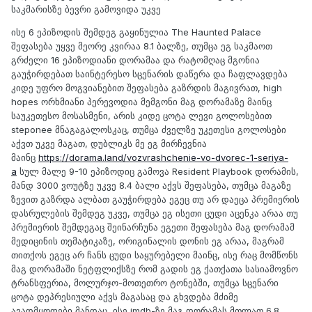
საკმარისზე ბევრი გამოვიდა უკვე
ისე 6 ეპიზოდის შემდეგ გაყინულია The Haunted Palace
შეფასება უყვე მეორე კვირაა 8.1 ბალზე, თუმცა ეგ საკმაოთ
გრძელი 16 ეპიზოდიანი დორამაა და რატომღაც მგონია
გაუჭირდებათ საინტერესო სცენარის დაწერა და ჩაფლავდება
კიდე უფრო მოგვიანებით შეფასება გაზრდის მაგივრათ, high
hopes ორხმიანი პერევოდია მემგონი მაგ დორამაზე მაინც
საუკეთესო მოსასმენი, არის კიდე ცოტა ლევი გოლოსებით
steponee მნაგაგალოსკაც, თუმცა ძველზე უკეთესი გოლოსები
აქვთ უკვე მაგათ, დუბლიკს მე ეგ მირჩევნია
მაინც
https://dorama.land/vozvrashchenie-vo-dvorec-1-seriya-
a
სულ მალე 9-10 ეპიზოდიც გამოვა Resident Playbook დორამის,
მანდ 3000 ვოუტზე უკვე 8.4 ბალი აქვს შეფასება, თუმცა მაგაზე
ზევით გაზრდა ალბათ გაუჭირდება ეგეც თუ არ დაეცა პრემიერის
დასრულების შემდეგ უკვე, თუმცა ეგ ისეთი ცუდი აცენკა არაა თუ
პრემიერის შემდეგაც შეინარჩუნა ეგეთი შეფასება მაგ დორამამ
მედიცინის თემატიკაზე, ორიგინალის დონის ეგ არაა, მაგრამ
თითქოს ეგეც არ ჩანს ცუდი საყურებელი მაინც, ისე რაც მომწონს
მაგ დორამაში ნეტფლიქსზე რომ გადის ეგ ქათქათა სასიამოვნო
ტრანსფერია, მოლურჯო-მოთეთრო ტონებში, თუმცა სცენარი
ცოტა დეპრესიული აქვს მაგასაც და გხვდება მძიმე
ავადმყოფები მანდაც, ისე imdb-ზე მაგ დორამას მთლათ 6.8