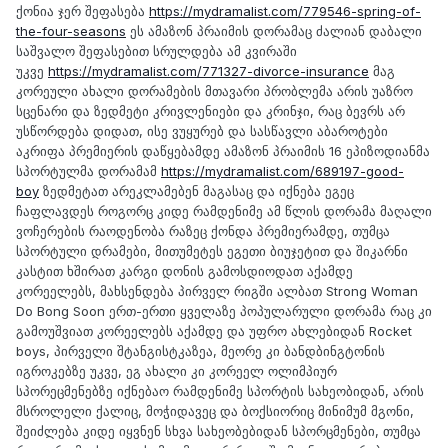
ქონია ჯერ შეფასება
https://mydramalist.com/779546-spring-of-
the-four-seasons
ეს ამაზონ პრაიმის დორამაც ძალიან დაბალი
საშვალო შეფასებით სრულდება ამ კვირაში
უკვე
https://mydramalist.com/771327-divorce-insurance
მაგ
კორეული ახალი დორამების მთავარი პრობლემა არის უაზრო
სცენარი და ზედმეტი კრივლენიები და კრინჯი, რაც ბევრს არ
უსწორდება დიდათ, ისე ვუყურებ და სასწავლი აბაროტები
აკრიფა პრემიერის დაწყებამდე ამაზონ პრაიმის 16 ეპიზოდიანმა
სპორტულმა დორამამ
https://mydramalist.com/689197-good-
boy
ზედმეტათ არეკლამებენ მაგასაც და იქნება ეგეც
ჩაფლავდეს როგორც კიდე რამდენიმე ამ წლის დორამა მაღალი
ვოჩერების რაოდენობა რაზეც ქონდა პრემიერამდე, თუმცა
სპორტული დრამები, მითუმეტეს ეგეთი ბიუჯეტით და შიკარნი
კასტით ხშირათ კარგი დონის გამოსდიოდათ აქამდე
კორეელებს, მახსენდება პირველ რიგში ალბათ Strong Woman
Do Bong Soon ერთ-ერთი ყველაზე პოპულარული დორამა რაც კი
გამოუშვიათ კორეელებს აქამდე და უფრო ახლებიდან Rocket
boys, პირველი შტანგისტკაზეა, მეორე კი ბანდბინგტონის
იგროკებზე უკვე, ეგ ახალი კი კორეელ ოლიმპიურ
სპორეცმენებზე იქნებაო რამდენიმე სპორტის სახეობიდან, არის
მსროლელი ქალიც, მოჭიდავეც და ბოქსიორიც მინიმუმ მგონი,
შეიძლება კიდე იყვნენ სხვა სახეობებიდან სპორცმენები, თუმცა