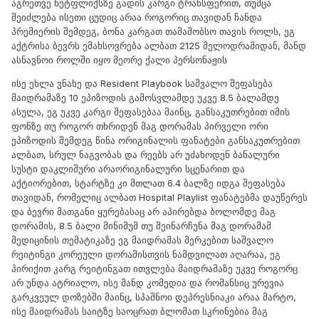
აგრეთვე ნეტფლიქსზე გადის კარგი ტრანსფერით, თუმცა
შეიძლება ისეთი ცუდიც არაა როგორიც თავიდან ჩანდა
პრემიერის შემდეგ, ბონა კარგათ თამაშობსო თავის როლს, ეგ
აქტრისა ბევრს ემახსოვრება ალბათ 2125 მელოდრამიდან, მანდ
ასნავნოი როლში იყო მეორე ქალი პერსონაჟის
ისე ეხლა ვნახე და Resident Playbook საშვალო შეფასება
მაიდრამაზე 10 ეპიზოდის გამოსვლამდე უკვე 8.5 ბალამდე
ასულა, ეგ უკვე კარგი შეფასებაა მაინც, განსაკუთრებით იმის
ფონზე თუ როგორ თხრიდენ მაგ დორამას პირველი ორი
ეპიზოდის შემდეგ წინა ორიგინალის ფანატები განსაკუთრებით
ალბათ, სრულ ნაგვობას და რეებს არ უძახოდენ ბანალური
სუსტი დაკლიშური არაორიგინალური სცენარით და
აქტიორებით, სტარტზე კი მთლათ 6.4 ბალზე იდგა შეფასება
თავიდან, რომელიც ალბათ Hospital Playlist ფანატებმა დაუწერეს
და ბევრი მათგანი ყურებასაც არ აპირებდა ბოლომდე მაგ
დორამის, 8.5 ბალი მინიმუმ თუ შეინარჩუნა მაგ დორამამ
მედიცინის თემატიკაზე ეგ მაიდრამას მერკებით საშვალო
რეიტინგი კორეული დორამისთვის ნამდვილათ აღარაა, ეგ
პირიქით კარგ რეიტინგათ ითვლება მაიდრამაზე უკვე როგორც
არ უნდა ატრიალო, ისე მანდ კომედია და რომანსიც ურევია
გარკვეულ დოზებში მაინც, სპაშნოი დეპრესნიაკი არაა მარტო,
ისე მაიდრამას საიტზე საოცრათ ბლომათ სკრინებია მაგ