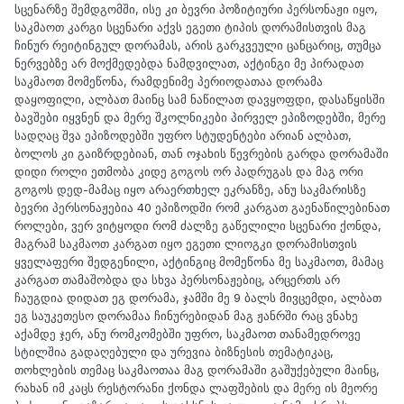
სცენარზე შემდგომში, ისე კი ბევრი პოზიტიური პერსონაჟი იყო,
საკმაოთ კარგი სცენარი აქვს ეგეთი ტიპის დორამისთვის მაგ
ჩინურ რეიტინგულ დორამას, არის გარკვეული ცანცარიც, თუმცა
ნერვებზე არ მოქმედებდა ნამდვილათ, აქტინგი მე პირადათ
საკმაოთ მომეწონა, რამდენიმე პერიოდათაა დორამა
დაყოფილი, ალბათ მაინც სამ ნაწილათ დავყოფდი, დასაწყისში
ბავშები იყვნენ და მერე შკოლნიკები პირველ ეპიზოდებში, მერე
სადღაც შვა ეპიზოდებში უფრო სტუდენტები არიან ალბათ,
ბოლოს კი გაიზრდებიან, თან ოჯახის წევრების გარდა დორამაში
დიდი როლი ეთმობა კიდე გოგოს ორ პადრუგას და მაგ ორი
გოგოს დედ-მამაც იყო არაერთხელ ეკრანზე, ანუ საკმარისზე
ბევრი პერსონაჟებია 40 ეპიზოდში რომ კარგათ გაენაწილებინათ
როლები, ვერ ვიტყოდი რომ ძალზე გაწელილი სცენარი ქონდა,
მაგრამ საკმაოთ კარგათ იყო ეგეთი ლიოგკი დორამისთვის
ყველაფერი შედგენილი, აქტინგიც მომეწონა მე საკმაოთ, მამაც
კარგათ თამაშობდა და სხვა პერსონაჟებიც, არცერთს არ
ჩაუგდია დიდათ ეგ დორამა, ჯამში მე 9 ბალს მივცემდი, ალბათ
ეგ საუკეთესო დორამაა ჩინურებიდან მაგ ჟანრში რაც ვნახე
აქამდე ჯერ, ანუ რომკომებში უფრო, საკმაოთ თანამედროვე
სტილშია გადაღებული და ურევია ბიზნესის თემატიკაც,
თოხლების თემაც საკმაოთაა მაგ დორამაში გაშუქებული მაინც,
რახან იმ კაცს რესტორანი ქონდა ლაფშების და მერე ის მეორე