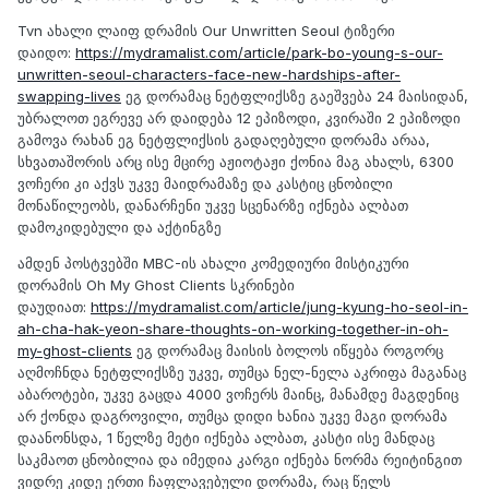
Tvn ახალი ლაიფ დრამის Our Unwritten Seoul ტიზერი
დაიდო:
https://mydramalist.com/article/park-bo-young-s-our-
unwritten-seoul-characters-face-new-hardships-after-
swapping-lives
ეგ დორამაც ნეტფლიქსზე გაეშვება 24 მაისიდან,
უბრალოთ ეგრევე არ დაიდება 12 ეპიზოდი, კვირაში 2 ეპიზოდი
გამოვა რახან ეგ ნეტფლიქსის გადაღებული დორამა არაა,
სხვათაშორის არც ისე მცირე აჟიოტაჟი ქონია მაგ ახალს, 6300
ვოჩერი კი აქვს უკვე მაიდრამაზე და კასტიც ცნობილი
მონაწილეობს, დანარჩენი უკვე სცენარზე იქნება ალბათ
დამოკიდებული და აქტინგზე
ამდენ პოსტვებში MBC-ის ახალი კომედიური მისტიკური
დორამის Oh My Ghost Clients სკრინები
დაუდიათ:
https://mydramalist.com/article/jung-kyung-ho-seol-in-
ah-cha-hak-yeon-share-thoughts-on-working-together-in-oh-
my-ghost-clients
ეგ დორამაც მაისის ბოლოს იწყება როგორც
აღმოჩნდა ნეტფლიქსზე უკვე, თუმცა ნელ-ნელა აკრიფა მაგანაც
აბაროტები, უკვე გაცდა 4000 ვოჩერს მაინც, მანამდე მაგდენიც
არ ქონდა დაგროვილი, თუმცა დიდი ხანია უკვე მაგი დორამა
დაანონსდა, 1 წელზე მეტი იქნება ალბათ, კასტი ისე მანდაც
საკმაოთ ცნობილია და იმედია კარგი იქნება ნორმა რეიტინგით
ვიდრე კიდე ერთი ჩაფლავებული დორამა, რაც წელს