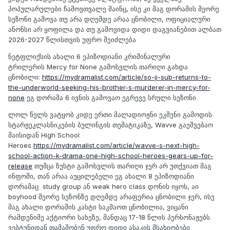
პოპულარულები ჩამოვთვალე მაინც, ისე კი მაგ დორამის მეორე
სეზონი გამოვა თუ არა დღემდე არაა ცნობილი, ოფიციალური
ანონსი არ ყოფილა და თუ გამოვიდა დიდი დაგვიანებით ალბათ
2026-2027 წლისთვის უფრო შეიძლება
ნეტფლიქსის ახალი 6 ეპიზოდიანი კრიმინალური
ტრილერის Mercy for None გამოსვლის თარიღი გახდა
ცნობილი:
https://mydramalist.com/article/so-ji-sub-returns-to-
the-underworld-seeking-his-brother-s-murderer-in-mercy-for-
none
ეგ დორამა 6 ივნის გამოვაო ეგრევე სრული სეზონი
ლოლ წელს ვატყობ კიდე ერთი მალადიოჟნი ეკშენი გამოდის
სტარჟეკლასნიკების ბულინგის თემატიკაზე, Wavve გაეშვებაო
მაისიდან High School
Heroes
https://mydramalist.com/article/wavve-s-next-high-
school-action-k-drama-one-high-school-heroes-gears-up-for-
release
თუმცა ზუსტი გამოსვლის თარიღი ჯერ არ უთქვიათ მაგ
ინფოში, თან არაა აუცილებელი ეგ ახალი 8 ეპიზოდიანი
დორამაც study group ან weak hero class დონის იყოს, აი
boyhood მეორე სეზონზე დღემდე არაფერია ცნობილი ჯერ, ისე
მაგ ახალი დორამის კასტი საკმაოთ ცნობილია, ვიცანი
რამდენიმე აქტიორი სახეზე, მანდაც 17-18 წლის პერსონაჟებს
ვებტუნიდან თამაშობენ უფრო დიდი ასაკის მსახიობები