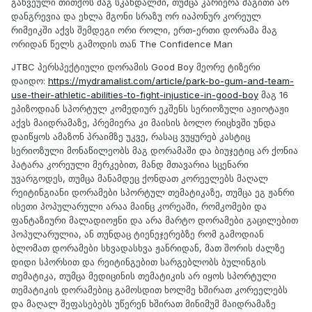
გახვეული თითქოს მაგ სკანდალში, თუმცა კარიერა მაგითი არ
დანგრევია და ეხლა მგონი სრაზუ ორ იაპონურ კორეულ
რიმეიკში აქვს შემდეგი ორი როლი, ერთ-ერთი დორამა მაგ
ორიდან წელს გამოდის თან The Confidence Man
JTBC პერსპექტიული დორამის Good Boy მეორე ტიზერი
დაიდო:
https://mydramalist.com/article/park-bo-gum-and-team-
use-their-athletic-abilities-to-fight-injustice-in-good-boy
მაგ 16
ეპიზოდიან სპორტულ კომედიურ ეკშენს სერიოზული აჟიოტაჟი
აქვს მაიდრამაზე, პრემიერა კი მაისის ბოლო რიცხვში უნდა
დაიწყოს ამაზონ პრაიმზე უკვე, რასაც ვუყურებ კასტიც
სერიოზული მონაწილეობს მაგ დორამაში და ბიუჯეტიც არ ქონია
პატარა კორეული მერკებით, მანდ მთავარია სცენარი
უვარგოდეს, თუმცა მანამდეც ქონდათ კორეელებს მაღალ
რეიტინგიანი დორამები სპორტულ თემატიკაზე, თუმცა ეგ ჟანრი
ისეთი პოპულარული არაა მაინც კორეაში, რომკომები და
ფანტაზიური მალადიოჟნი და არა მარტო დორამები გაცილებით
პოპულარულია, ან თუნდაც ტიენეჯერებზე რომ გამოდიან
ბლომათ დორამები სხვადასხვა ჟანრიდან, მათ შორის ძალზე
დიდი სპორსით და რეიტინგებით სარგებლობს ბულინგის
თემატიკა, თუმცა მედიცინის თემატიკის არ იყოს სპორტული
თემატიკის დორამებიც გამოსდით ხოლმე ხშირათ კორეელებს
და მაღალ შეფასებებს უწერენ ხშირათ მინიმუმ მაიდრამაზე