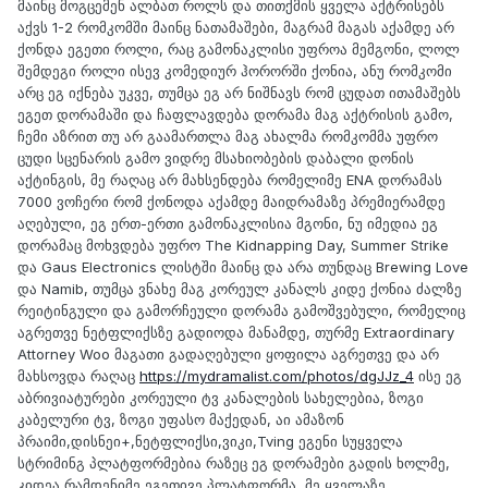
მაინც მოგცემენ ალბათ როლს და თითქმის ყველა აქტრისებს
აქვს 1-2 რომკომში მაინც ნათამაშები, მაგრამ მაგას აქამდე არ
ქონდა ეგეთი როლი, რაც გამონაკლისი უფროა მემგონი, ლოლ
შემდეგი როლი ისევ კომედიურ ჰორორში ქონია, ანუ რომკომი
არც ეგ იქნება უკვე, თუმცა ეგ არ ნიშნავს რომ ცუდათ ითამაშებს
ეგეთ დორამაში და ჩაფლავდება დორამა მაგ აქტრისის გამო,
ჩემი აზრით თუ არ გაამართლა მაგ ახალმა რომკომმა უფრო
ცუდი სცენარის გამო ვიდრე მსახიობების დაბალი დონის
აქტინგის, მე რაღაც არ მახსენდება რომელიმე ENA დორამას
7000 ვოჩერი რომ ქონოდა აქამდე მაიდრამაზე პრემიერამდე
აღებული, ეგ ერთ-ერთი გამონაკლისია მგონი, ნუ იმედია ეგ
დორამაც მოხვდება უფრო The Kidnapping Day, Summer Strike
და Gaus Electronics ლისტში მაინც და არა თუნდაც Brewing Love
და Namib, თუმცა ვნახე მაგ კორეულ კანალს კიდე ქონია ძალზე
რეიტინგული და გამორჩეული დორამა გამოშვებული, რომელიც
აგრეთვე ნეტფლიქსზე გადიოდა მანამდე, თურმე Extraordinary
Attorney Woo მაგათი გადაღებული ყოფილა აგრეთვე და არ
მახსოვდა რაღაც
https://mydramalist.com/photos/dgJJz_4
ისე ეგ
აბრივიატურები კორეული ტვ კანალების სახელებია, ზოგი
კაბელური ტვ, ზოგი უფასო მაქედან, აი ამაზონ
პრაიმი,დისნეი+,ნეტფლიქსი,ვიკი,Tving ეგენი სუყველა
სტრიმინგ პლატფორმებია რაზეც ეგ დორამები გადის ხოლმე,
კიდეა რამდენიმე ეგეთივე პლატფორმა, მე ყველაზე