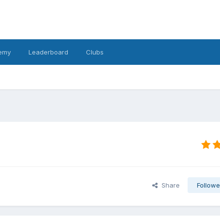
emy
Leaderboard
Clubs
Share
Followe