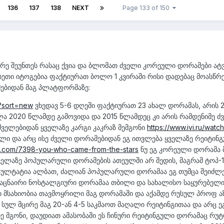
136
137
138
NEXT
Page 133 of 150
მერე შეუნთეს რასაც ქვია და ბლომათ ძველი კორეული დორამები ატ
სეთი იტოგებია ფაქტიურათ ბოლო 1 კვირაში რისი დადებაც მოასწრ
ებიდან მაგ პლატფორმაზე:
r?sort=new
ვხედავ 5-6 დღეში ფაქტიურათ 23 ახალ დორამას, არის 
ლა 2020 წლამდე გამოვიდა და 2015 წლამდეც კი არის რამდენიმე ძ
ძველებიდან ყველაზე კარგი კაკრაზ მემგონი
https://www.ivi.ru/watc
ლი და არც ისე ძველი დორამებიდან ეგ ითვლება ყველაზე რეიტინ
st.com/7398-you-who-came-from-the-stars
ნუ ეგ კორეული დორამა 
ველაზე პოპულარული დორამების ათეულში არ შედის, მაგრამ ტოპ-1
ეზულტატია ალბათ, ძალიან პოპულარული დორამაა ეგ თუმცა შეიძლ
ღაცნაირი ნოსტალგიური დორამაა თბილი და სახალისო საყურებელი,
ი მსახიობია თავმოყრილი მაგ დორამაში და აქამდე რუსულ პროფ აზ
 სულ მცირე მაგ 20-ან 4-5 საკმაოთ მაღალი რეიტინგითაა და არც ე
 მგონი, დაუდიათ ამასობაში ეს ჩინური რეიტინგული დორამაც რუ