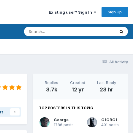
Sign Up
Existing user? Sign In
All Activity
Replies
Created
Last Reply
3.7k
12 yr
23 hr
TOP POSTERS IN THIS TOPIC
rs
1
George
G1ORG1
1786 posts
401 posts