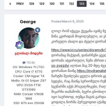
PREV
128
129
130
131
132
133
134
135
George
Posted
March 9, 2025
ლოლ რომ იქცევა ქვეყანა ივიზე 
წინა კვირიდან მოყოლებული, აი ე
კორეული ახალი და ძველი დორამ
https://www.ivi.ru/series/doramy/k
გლობალ-მოდერი
დორამაც მაქედან, დანარჩენი ყვე
დორამა ატვირთული, ჩემი აზრით 
110.9k
so-zvezdyi
ალბათ მაგ 20-მდე ძვე
OS:
Windows 11 LTSC
დორამათ მაინც
https://mydramali
CPU:
Core i7 4770
ჩარტში შეიძლება ყველა დროის ყ
Cooler:
CM Hyper T4
MoBo:
Gi G1 Sniper Z97
ხვდება, რაც მაინც სერიოზული რ
GPU:
EVGA FTW
სცენარში აქვს პრავალჩიკები, რა
GTX1080
შიკარნი თამაშობს, ბევრი ცნობილ
RAM:
Corsair V16GB
იყო საერთოდ, თუმცა მაგის გარდა
1866
ყოფილა ნორმა პერევოდით აქამდე
SSD:
870 evo 250GB