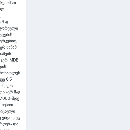
ე ბლომათ
ულ
,
 მაგ
ც კორეული
უტების
ერკებით,
ერ სანამ
რამებს
 ჯერ IMDB-
დის
 მონათლეს
ვე 8.5
ლ-ნელა
ლი ჯერ მაგ
17000-მდე
 წესით
რიცხული
 ვიდრე ეგ
ზრდება და