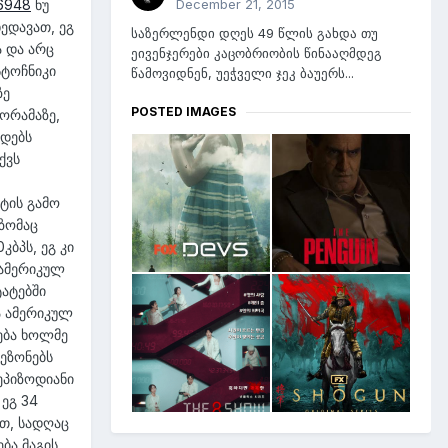
December 21, 2015
16948
ნუ
ედავათ, ეგ
საზერლენდი დღეს 49 წლის გახდა თუ
ა და არც
ეივენჯერები კაცობრიობის წინააღმდეგ
სტოჩნიკი
წამოვიდნენ, უეჭველი ჯეკ ბაუერს...
ზე
POSTED IMAGES
დორამაზე,
 დებს
ქვს
ტის გამო
 ზომაც
კბპს, ეგ კი
 ამერიკულ
ტატებში
ა ამერიკულ
ება ხოლმე
ეზონებს
ეპიზოდიანი
ეგ 34
თ, სადღაც
ება მაგის