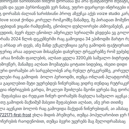
იროვანი ხარისხიანი ჩინური დორამაა და არა ფანტაზიური თემატი
ეებს და ეგეთ პერსონაჟებს ვერ ნახავ, უფრო დვარცოვი ინტრიგები ი
გ დორამას ძალიან ხარისხიანი პროფ აზვუჩკა აქვს voize studio კარ
love scout ქონდა კორეულ რომკომზე მანამდე, მე პირადათ მომეწო
ებიდან ვიცანი რამდენიმე, ცნობილი დუბლიორები ახმოვანებენ, კა
ტუდიის, ბევრ ძველ ცნობილ ამერიკულ სერიალში გხვდება ეგ გოლ
ორამა 2024 წლის დეკემბერში რაც გამოვიდა 34 ეპიზოდში მარტო 
ზე არსად არ დევს, ანუ მანდ ექსკლუზიცია ეგრე გამოდის ფაქტიურა
ფერიც არაა ადვილათ მისაგნები დახურულ ტრეკერებზე რომ ვეძებდ
 არაა ზომაში ფაილების, ალბათ ყველა 3200კბს საშვალო ბიტრეიტ
მოვწერ, მანამდე ალბათ მოემატება ცოტათი სიდებიც, ისეთი დიდი
ინური დორამები არ სარგებლობენ არც რუსულ ტრეკერებზე, კორეულ
ნგულები რაც გამოდის ბოლო პერიოდში, თუმცა ონლაინ პლატფორმ
ბა გაცილებით მეტი უყურებდეს ჩინურებსაც ვიდრე თუნდაც რუტრაკერ
ია ინტრიგების გარდა, მოკლეთ შეიძლება მგონი ყურება მაგ დორა
 შეფასებაა და რედკათ ჩინურ დორამებს მაგხელა საშვალო აცენკა
 თუ გამოდის მაქსიმუმ მასეთი შეფასებით ალბათ, ანუ ერთ თითზე
 აცენკით ბოლოს რაც გამოვიდა მაქედან ჩინურებიდან, აი ამასაც
22171-first-frost
ეხლა მიდის პრემიერა, თუმცა პოპულარობით ჯერ 
 ვოჩერების რაოდენობით, თუმცა ბევრი უყურებს მაგ მელოდრამასაც