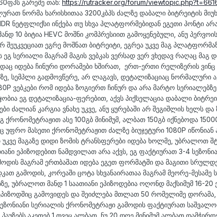
60ფპს გარეშე თან:
https://rutracker.org/forum/viewtopic.php?t=66
მალურათ ნორმა ხარისხითაა 3200კბპს ძალზე დაბალი ბიტრეიტის მიუხ
 HDR ნეტფლიქსი ინქება თუ სხვა პლატფორმებიდან ეგეთი პონტი არ
მანდ 10 ბიტია HEVC მოშნი კომპრესიით გამოყენებული, ანუ პერვოი
რ შეუკვეციათ ეგრე მოშნათ ბიტრეიტი, ეგრეა უკვე მაგ პლატფორმა
 ეგ სერიალი მაგრამ მაგის ვებკას ვერსად ვერ ვხედავ რაღაც მაგ 
 სადაც იდება ჩინური დორამები ხშირათ, ერთ-ერთი რელიზერის ვინც
ზე, სემპლი გადმოვწერე, არ ლაგავს, დეტალიზაციაც ნორმალური ა
080P ვებკები რომ იდება ზოგიერთ ჩინურ და არა მარტო სერიალებზე
ჯობია ეგ დეტალიზაცია-ფერებით, აქვს პიქსელაცია დაბალი ბიტრეი
ი ძალიან კარგია ვნახე უკვე, ანუ ყურებაში არ შეგიშლის ხელს და
გ ქრონომეტრაჟით ასე 100გბ მინიმუმ, ალბათ 150გბ იქნებოდა 15000
საც უფრო მასეთი ქრონომეტრაჟით ძალზე ბიუჯეტური 1080P იწონიან
 უკვე მაგაზე დიდი ზომის ტრანსფერები იდება ხოლმე, უბრალოთ შ
იანი ეპიზოდებით ნამდვილათ არა აქვს, ეგ ფაქტიურათ 3-4 სეზონი
გამოდის მაგრამ ერთბაშათ იდება ეგეთ ფორმატში და მაგითი სრულდ
ათ გამოდის, კორეაში ცოტა სხვანაირათაა მაგრამ მეორე-მესამე ს
ბზე, უბრალოთ მანდ 1 საათიანი ეპიზოდებია ოღონდ მაქსიმუმ 16-20 
 ეპიზოდშიც გამოვიდეს და შეიძლება მთლათ 50 რომელიმე დორამა, 
4 სეზონიანი სერიალის ქრონომეტრაჟი გამოდის ფაქტიურათ საშვალო
უ პაუზებს აკეთებ 1 თვეც ალბათ, ნუ 20 დღე მინიმუმ ალბათ დამჭირდ