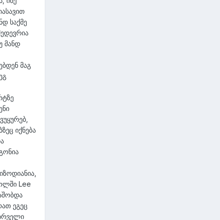
, ისე
იასავით
ნდ საქმე
შედევრია
უ მანდ
ებდენ მაგ
ეგ
რტზე
ენი
ვუყურებ,
ზეც იქნება
და
მგონია
იზოდიანია,
როლში Lee
აშობდა
რათ ეგეც
პირველი