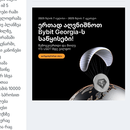
იმ 5
ლები რაში
 მელოდრამა
რე პლანზეა
ძილზე,
ორამაში
ენარში,
ი კანონები
ე
რამა
მაინც
რ სხვა
ითაა
ამის 10000
ი სპროსით
ლება
თესი
იქსზე
იერაც
ია რაც