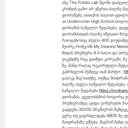
ისე The Potato Lab მგონი დაფეილ
კრინჯის გამო არ უწერია ძალზე მ
დორამებს, თითქოს ძალით ცდილობე
აი Undercover High School ბოლო
დორამის საშვალო შეფასება, დაჟე 
დორამისთვის ძალზე იშვიათი მოვლ
რაოდენობაც ასულა 400 ვოუტამდე 
მეორე რომკომს My Dearest Nemes
მიდის პრემიერა 8.4 ბალი და პირ
ვიკენდზე რაც დაიწყო კორეაში, ნუ
ზე, მანდ რაღაც რეკორდული შეფა
გამოსვლის შემდეგ თან მარტო :
ht
ცალკე მაგ საიტზე, თუმცა მაიდრამა
ბალზე ასულა საშვალო შეფასება, 
საშვალო შეფასება
https://mydrama
დორამას, ვგულისხმობ როგორც ვოუ
პრემიერამდე ავიდა ვოჩერების რა
გაცდება 30000 პრემიერის შემდეგ
ეგრე თუ გაგრძელდება IMDB-ზე უ
მაიდრამაზე ექნება, მაგრამ მანდ 