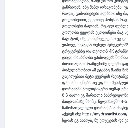
დორამებიდან, მანდ უფრო კოსტიუმ
ჟანრიდან, ანუ მანდ დრაკონებს, ფ
რაღაც გამოძიებები ალბათ, ისე მა
გოლოსებით, ეგეთივე პონტია რაც 
გოლოსები ძალიან, რუსულ დუბლაჟ
გოლოსი ყველას ეცოდინება მაგ ს
მაგიტომ, ისე კონკრეტულათ ეგ დ
ვიპოვე, სხვაგან რუსულ ტრეკერებ
ტრეკერებზე და თვითონ 4K ტრანს
დიდი რასბროსი ეპიზოდებს შორის
ძირითადათ, რამდენიმე დღეში გად
პოპულარობით ამ ეტაპზე მაინც ჩ
გაცილებით მეტი უყურებს რეიტი
ფასიანი იქნება თუ უფასო შეიძლე
დორამაში პოლიტიკური თემაც ურევ
8.8 ბალი ეგ მართლა ზაპრედელნი
მაიდრამაზე მაინც, წელიწადში 4-5
ჩამოსათვლელი დორამებია მაგხელა
აქებენ ისე
https://mydramalist.com/7
ზედას ეგ ახალი, ნუ ვოუტების და