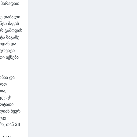
ე პირადათ
ზე დაბალი
ნტი მაგას
არ გამოდის
ტა მაგაზე
ბიდან და
იტრეიტი
თი იქნება
ონია და
აოთ
ია,
დუეტს
ცოტათი
ლიან ბევრ
ლკე
ი, თან 34