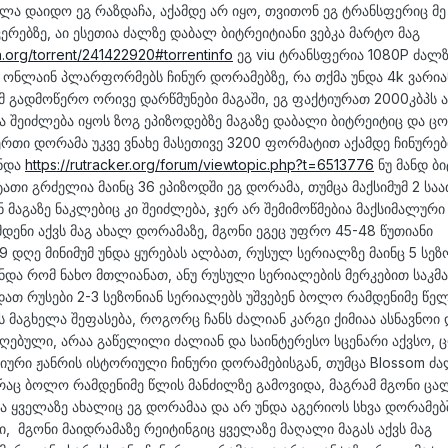
ა დაიდო ეგ რაზდაჩა, აქამდე არ იყო, თვითონ ეგ ტრანსფერიც მ
რებზე, აი ესეთია ძალზე დაბალ ბიტრეიტიანი ვებკა მარტო მაგ
h.org/torrent/241422920#torrentinfo
ეგ viu ტრანსფერია 1080P ძალ
ს ონლაინ პლარფორმებს ჩინურ დორამებზე, რა თქმა უნდა 4k ვარია
 გადმოწერო ორივე დარწმუნები მაგაში, ეგ ფაქტიურათ 2000კბპს 
ა შეიძლება იყოს ზოგ ეპიზოდებზე მაგაზე დაბალი ბიტრეიტიც და ცო
ერთი დორამა უკვე ვნახე მასეთივე 3200 ფორმატით აქამდე ჩინურე
ონდა
https://rutracker.org/forum/viewtopic.php?t=6513776
ნუ მანდ ბ
თი გრძელია მაინც 36 ეპიზოდში ეგ დორამა, თუმცა მაქსიმუმ 2 საა
მაგაზე ნაკლებიც კი შეიძლება, ჯერ არ შემიმოწმებია მაქსიმალური
ენი აქვს მაგ ახალ დორამაზე, მგონი ეგეც უფრო 45-48 წუთიანი
9 დღე მინიმუმ უნდა ყურებას ალბათ, რუსულ სერიალზე მაინც 5 სეზ
 უნდა რომ ნახო მთლიანათ, ანუ რუსული სერიალების მერკებით საკმ
ათ რუსები 2-3 სეზონიან სერიალებს უშვებენ ბოლო რამდენიმე წელ
 მაგხელა შეფასება, როგორც ჩანს ძალიან კარგი ქიმიაა ასნავნოი 
ღებული, არაა გაწელილი ძალიან და საინტერესო სცენარი აქვსო, 
იური ჟანრის ისტორიული ჩინური დორამებისგან, თუმცა Blossom ძა
რაც ბოლო რამდენიმე წლის მანძილზე გამოვიდა, მაგრამ მგონი ცა
და ყველაზე ახალიც ეგ დორამაა და არ უნდა აგერიოს სხვა დორამებშ
, მგონი მაიდრამაზე რეიტინგიც ყველაზე მაღალი მაგას აქვს მაგ