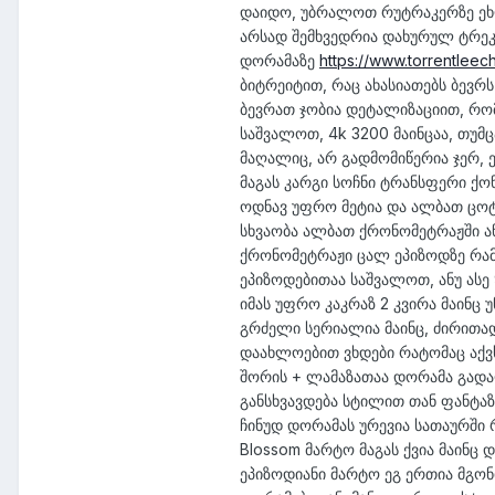
დაიდო, უბრალოთ რუტრაკერზე ეხლ
არსად შემხვედრია დახურულ ტრეკე
დორამაზე
https://www.torrentleec
ბიტრეიტით, რაც ახასიათებს ბევრ
ბევრათ ჯობია დეტალიზაციით, რომ
საშვალოთ, 4k 3200 მაინცაა, თუმც
მაღალიც, არ გადმომიწერია ჯერ, 
მაგას კარგი სოჩნი ტრანსფერი ქ
ოდნავ უფრო მეტია და ალბათ ცოტა
სხვაობა ალბათ ქრონომეტრაჟში ან 
ქრონომეტრაჟი ცალ ეპიზოდზე რამდ
ეპიზოდებითაა საშვალოთ, ანუ ასე 
იმას უფრო კაკრაზ 2 კვირა მაინც
გრძელი სერიალია მაინც, ძირითად
დაახლოებით ვხდები რატომაც აქვს
შორის + ლამაზათაა დორამა გადა
განსხვავდება სტილით თან ფანტაზ
ჩინუდ დორამას ურევია სათაურში 
Blossom მარტო მაგას ქვია მაინც 
ეპიზოდიანი მარტო ეგ ერთია მგონი