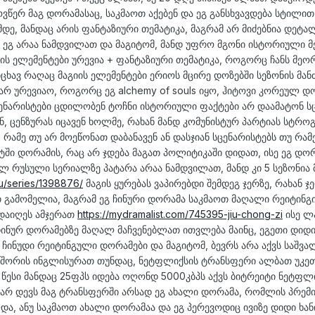
ვწერ მაგ დორამასაც, საკმაოთ აქებენ და ეგ განსხვავდება სტილით 
მდე, მანდაც არის ფანტაზიური თემატიკა, მაგრამ არ მიძებნია დეტა
რი ეგ არაა ნამდვილათ და მაგიტომ, მანდ უფრო მგონი ისტორიული
ვის ელემენტები ურევია + ფანტაზიური თემატიკა, როგორც ჩანს მეო
ხავ რაღაც მაგიის ელემენტები ერიოს მცირე დოზებში სეზონის მან
 არ ურევიაო, როგორც ეგ alchemy of souls იყო, ჰიტოვი კორეულ დ
ცენარისტები ცდილობენ ტოჩნი ისტორიული ფაქტები არ დაამატონ სც
ნ, ცენზურას იცავენ ხოლმე, რახან მანდ კომუნისტურ პარტიას სტროგ
 რამე თუ არ მოეწონათ დაბანავენ ან დასჯიან სცენარისტებს თუ რამ
ეტში დორამის, რაც არ ჯდება მაგათ პოლიტიკაში დიდათ, ისე ეგ დო
 რუსული სერიალზე პატარა არაა ნამდვილათ, მანდ კი 5 სეზონია 
ru/series/1398876/
მაგის ყურებას ვაპირებდი შემდეგ ჯერზე, რახან ჯე
გამომელია, მაგრამ ეგ ჩინური დორამა საკმაოთ მაღალი რეიტინგ
ადაიღეს ამჯერათ
https://mydramalist.com/745395-jiu-chong-zi
ისე ლ
 ჩინურ დორამებზე მაღალ მაჩვენებლათ ითვლება მაინც, ეგეთი დიდ
 ჩინუდი რეიტინგული დორამები და მაგიტომ, ბევრს არა აქვს საშვა
თ შორის ინგლისურათ თუნდაც, ნეტფლიქსის ტრანსფერი ალბათ უკე
 წესი მანდაც 25ფპს იდება ოღონდ 5000კბპს აქვს ბიტრეიტი ნეტფლ
 არ დევს მაგ ტრანსფერში არსად ეგ ახალი დორამა, რომლის პრემ
, ანუ საკმაოთ ახალი დორამაა და ეგ პერევოდიც ივიზე დიდი ხან