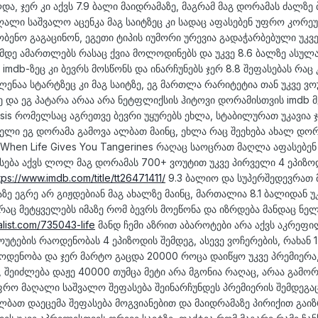
და, ჯერ კი აქვს 7.9 ბალი მაიდრამაზე, მაგრამ მაგ დორამას ძალზ
აღალი საშვალო აცენკა მაგ საიტზეც კი სადაც აფასებენ უფრო კორე
ნო გაგაცინონ, ეგეთი ტიპის იუმორი ურევია გადაჭარბებული უკვე
მდე ამართლებს რასაც ქვია მოლოდინებს და უკვე 8.6 ბალზე ასულა
imdb-ზეც კი ბევრს მოსწონს და ინარჩუნებს ჯერ 8.8 შეფასებას რა
ენაა სტარტზეც კი მაგ საიტზე, ეგ მართლა რარიტეტია თან უკვე ვო
და ეგ პატარა არაა არა ნეტფლიქსის ჰიტოვი დორამისთვის imdb მ
is რომელსაც აგრეთვე ბევრი უყურებს ეხლა, სტაბილურათ უკავია ჯ
ველი ეგ დორამა გამოვა ალბათ მაინც, ეხლა რაც შეეხება ახალ დო
 When Life Gives You Tangerines რაღაც საოცრათ მაღლა აფასებენ
სება აქვს ლოლ მაგ დორამას 700+ ვოუტით უკვე პირველი 4 ეპიზო
tps://www.imdb.com/title/tt26471411/
9.3 ბალიო და სუპერშედევრათ
ზე ეგრე არ გიჟდებიან მაგ ახალზე მაინც, მართალია 8.1 ბალიდან უკ
რაც მეტყველებს იმაზე რომ ბევრს მოეწონა და იზრდება მანდაც ნე
list.com/735043-life
მანდ ჩემი აზრით აბაროტები არა აქვს აკრეფი
ტების რაოდენობას 4 ეპიზოდის შემდეგ, ასევე ვოჩერების, რახან 
ოდენობა და ჯერ მარტო გაცდა 20000 როცა დაიწყო უკვე პრემიერა,
, შეიძლება დაჟე 40000 თუმცა მეტი არა მგონია რაღაც, არაა გამო
ფრო მაღალი საშვალო შეფასება შეინარჩუნდეს პრემიერის შემდეგაც
ალბათ დაეცემა შეფასება მოგვიანებით და მაიდრამაზე პირიქით გაი