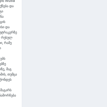
კის Wuxia
ქნება და
გი
ნა
ცის
ოსი და
რუტრაკერზე
თ რუსულ
ი, რამე
ი
ებს
ებზე
ზე, მაგ
მის, თუმცა
 ქონდეს
 მაგარს
ჩამორჩება