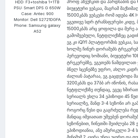
პროფ აზვუჩკით და ჰარდსაბის და 
HDD:
F3+toshiba 1+1TB
PSU:
Smart DPS G 650W
ბიუჯეტური ვებკაა, მაგრამ მაქსი
Case:
Antec 900
15000კბპს ვებკები რომ იდება 4K
Monitor:
Dell S2721DGFA
ეგეთივე სდრ ტრანსფერები კიდე, 
Phone:
Samsung galaxy
15000კბპს არც ყოფილა და მერე ა
A52
გამოშვებული, ნეტფლიქსზეც გადის
ეგ კი iQIYI პლატფორმის ვებკაა,
ხოლმე ჩინურ დორამებს ტრეკერებ
პერევოდიც ხოშიანი, ბიუჯეტური 1
ტრეკერებზე, ეგეთებს ნამდვილათ 
ბნელ სცენებზე უფრო, ახლო კადრებ
ძალიან პატარაა, ეგ გაცდებოდა მა
3200კბპს და 37ბბ არ იწონის, რა
ნეტფლიქსზე თუნდაც, ეგეც ხშირათ
სერიალს ეხლა 34 ეპიზოდი 45 წუთ
სერიალზე, მანდ 3-4 სეზონი არ 
როგორც წესი და გაგრძელება რედკ
მანდაც იშვიათათ უშვებენ დორამე
სეზონებით, ჩინეთში შეიძლება 28
ეპიზოდიანია, ანუ ამერიკული 3-
მინიმუმ 2 კვირა უნდა უყურო და თ