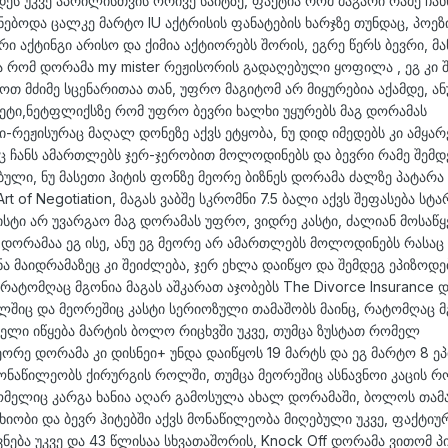
ეს უკვე აპრილისთვის ორივე საიტზე, ფაქტია რომ მაგარი რამე ჩანს
ნებოდა ცალკე მარტო IU აქტრისის ფანატების ხარჯზე თუნდაც, პოეზ
 აქტინგი არისო და ქიმია აქტიორებს შორის, ეგრე წერს ბევრი, მა
ა რომ დორამა my mister რეჟისორის გადაღებული ყოფილა , ეგ კი 
აოთ მძიმე სცენარითაა თან, უფრო მაგიტომ არ მიყურებია აქამდე, ან
უჯეტი,ნეტფლიქსზე რომ უფრო ბევრი ხალხი უყურებს მაგ დორამას
ეჟისურაც მაღალ დონეზე აქვს ეტყობა, ნუ დიდ იმედებს კი ამყარ
 ჩანს ამართლებს ჯერ-ჯერობით მოლოდინებს და ბევრი რამე შემდ
ბული, ნუ მასეთი ჰიტის ფონზე მეორე ბიზნეს დორამა ძალზე პატარა
of Negotiation, მაგას ვაბშე სკრომნი 7.5 ბალი აქვს შეფასება სტა
ისტი არ უვარგაო მაგ დორამას უფრო, ვიდრე კასტი, ძალიან მოსაწყ
 დორამაა ეგ ისე, ანუ ეგ მეორე არ ამართლებს მოლოდინებს რასაც 
ა მაიდრამაზეც კი შეიძლება, ჯერ ეხლა დაიწყო და შემდეგ ეპიზოდებ
რატომღაც მგონია მაგას აშკარათ აჯობებს The Divorce Insurance 
ელშიც და მეორეშიც კასტი სერიოზული თამაშობს მაინც, რატომღაც 
რველი იწყება მარტის ბოლო რიცხვში უკვე, თუმცა ზუსტათ რომელ
ორე დორამა კი დისნეი+ უნდა დაიწყოს 19 მარტს და ეგ მარტო 8 ეპ
მონაწილეობს ქირურგის როლში, თუმცა მეორეშიც ასნავნოი კაცის 
ომელიც კარგა ხანია აღარ გამოსულა ახალ დორამაში, ბოლოს თამ
მსახიობი და ბევრ ჰიტებში აქვს მონაწილეობა მიღებული უკვე, ფაქტიუ
ნება უკვე და 43 წლისაა სხვათაშორის, Knock Off დორამა ვითომ 