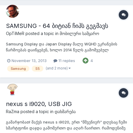
წარმადობის ზრდასთან ერთად ისინი...
SAMSUNG - 64 ბიტიან ჩიპს გეგმავს
OpTiMeR
posted a topic in
მობილური სამყარო
Samsung Display და Japan Display მალე WQHD ეკრანების
წარმოებას დაიწყებენ, ხოლო 2014 წელს გამოშვებულ
მოდელებს კომპანია 64-ბიტიანი ჩიპებით აღჭურვავს. ასევე
November 13, 2013
11 replies
4
გვამცნობენ იმაზე, რომ სმართფონებზე 16 მეგაპიქელიანი
კამერის ჩაყენებას გეგმავენ.. ოთხშაბათს Samsung-მა ისაუბრა
(and 2 more)
Samsung
S5
იმ ახალ 64 ბიტიან ჩიპებზე, რომელ...
nexus s i9020, USB JIG
RaZma
posted a topic in
დახმარება
გამარჯობათ! მაქვს nexus s i9020, ერთ "მშვენიერ" დღესაც ჩემი
სმარტფონი დაჯდა გამომერთო და აღარ ჩაირთო. რამოდენიმე