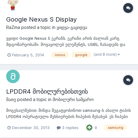
Google Nexus S Display
RaZma
posted a topic in
ყიდვა-გაყიდვა
ვყიდი Google Nexus S ეკრანს. ეკრანი არის ძალიან კარგ
მდგომარეობაში. მოვაყოლებ ელემენტს, USBს, ჩასადებს და
"უკანა თავსახურს". ან ვიყიდი იგივე მოდელის დედაპლატას.
(and 8 more)
February 5, 2014
nexus
google
LPDDR4 მობილურებისთვის
მათე
posted a topic in
მობილური სამყარო
მოგესალმებით. მინდა შეგატყობინოთ samsung-ს ახალი ტიპის
LPDDR4 ოპერატიული მეხსიერების ჩიპების შესახებ. ეს ჩიპები
დამზადებულია 20 nm ტექპროცესის გამოყენებით რაც
December 30, 2013
3 replies
9
samsung
განაპირობებს იმას რომ თითოეულზე შესაძლებელია 1 GB
მეხსიერების განთავსება. ასევე წინა თაობასთან შედარებით