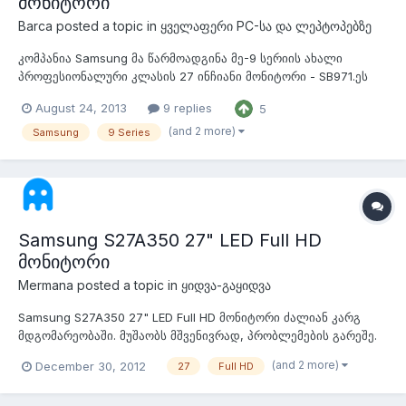
მონიტორი
Barca
posted a topic in
ყველაფერი PC-სა და ლეპტოპებზე
კომპანია Samsung მა წარმოადგინა მე-9 სერიის ახალი
პროფესიონალური კლასის 27 ინჩიანი მონიტორი - SB971.ეს
მონიტორი დაფუძნებულია ექსკლუზიურ LED PLS ( Plane Line
August 24, 2013
9 replies
5
Switching )პანელზე , რომელიც განკუთვნილია
პროფესიონალებისთვის და უზრუნლეყოფს ფერების უმაღლეს
(and 2 more)
Samsung
9 Series
დონეზე დამუშავებას. ამ 27 ინჩიან...
Samsung S27A350 27" LED Full HD
მონიტორი
Mermana
posted a topic in
ყიდვა-გაყიდვა
Samsung S27A350 27" LED Full HD მონიტორი ძალიან კარგ
მდგომარეობაში. მუშაობს მშვენივრად, პრობლემების გარეშე.
500 ლარი. 598 400 364 ლაშა
(and 2 more)
December 30, 2012
27
Full HD