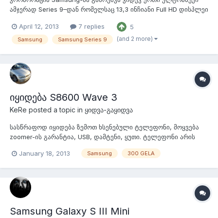
ამჯერად Series 9–დან რომელსაც 13,3 ინჩიანი Full HD დისპლეი
აქვს რითაც ის განსხვავდება წინამორბედებისგან რომლებსაც
April 12, 2013
7 replies
5
აქვთ 1600x900 პიქსელი. Samsung Series 9–ის ახალი
ვარიანტის (NP900X3E-A02US) საშუალო ფასი ამერიკის
(and 2 more)
Samsung
Samsung Series 9
ბაზრისთვის იქნება $1350–$1400. უ...
იყიდება S8600 Wave 3
KeRe
posted a topic in
ყიდვა-გაყიდვა
სასწრაფოდ იყიდება ზემოთ ხსენებული ტელეფონი, მოყვება
zoomer-ის გარანტია, USB, დამტენი, ყუთი. ტელეფონი არის
იდეალურ მდგომარეობაში. ფასი არის საბოლოო. ტელეფონი :
January 18, 2013
Samsung
300 GELA
598 22 10 11
Samsung Galaxy S III Mini