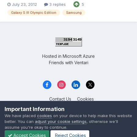
July 23, 2012
3 replies
5
მას მოყვება ორი უკანა ხუფი,ერთზე გამოსახულია ჯარისკაცი
ბრიტანეთის სახელმწიფოს დამცველი ხოლო ეორეზე
Galaxy S III Olympic Edition
Samsung
სახელმწიფოს დროშა. «premium p...
Hosted in
Microsoft Azure
Friends with
Ventari
Contact Us
Cookies
Overclockers GE
Important Information
Powered by Invision Community
We have placed
cookies
on your device to help make this website
better. You can
adjust your cookie settings
, otherwise we'll
assume you're okay to continue.
Accept Cookies
Reject Cookies