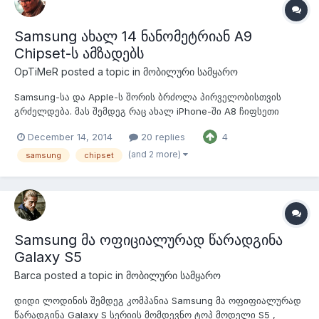
Samsung ახალ 14 ნანომეტრიან A9
Chipset-ს ამზადებს
OpTiMeR
posted a topic in
მობილური სამყარო
Samsung-სა და Apple-ს შორის ბრძოლა პირველობისთვის
გრძელდება. მას შემდეგ რაც ახალ iPhone-ში A8 ჩიფსეთი
გამოიყენეს, სამსუნგმა გადაწყვიტა საკუთარი სამომავლო
December 14, 2014
20 replies
4
ფლაგმანებისთვის A9 ჩიპი გაემზადებინა. როგორც აცხადებენ
ის იქნება 14 ნანომეტრიანი. ETnews-ზე დაყრდნობით -
(and 2 more)
samsung
chipset
სამსუნგი მალე გვაჩვენებს ზ/ხსენე...
Samsung მა ოფიციალურად წარადგინა
Galaxy S5
Barca
posted a topic in
მობილური სამყარო
დიდი ლოდინის შემდეგ კომპანია Samsung მა ოფიფიალურად
წარადგინა Galaxy S სერიის მომდევნო ტოპ მოდელი S5 ,