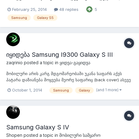
თუმცა ზოგისთვის მოლოდინები არ გამართლდა , ბევრი
February 25, 2014
48 replies
5
მიიჩნევდა რომ Samsung ის ახალ ფლაგმანში ჩადებდა
მეტალის კორპუსს და დიზაინი დაიხვეწებიდა , თუმცა ჩვენ
Samsung
Galaxy S5
მივიღეთ სმარტფონი რომელსაც აქვს კვლავ პლასტმასის...
იყიდება Samsung I9300 Galaxy S III
zaqrinio
posted a topic in
ყიდვა-გაყიდვა
მობილური არის კარგ მდგომარეობაში უკანა საფარს აქვს
პატარა დაზიანება მოყვება მეორე საფარიც (back cover) ასევე
მოყვება მეორე ელემენტი 2300Mah იანი და ელემენტის
(and 1 more)
October 1, 2014
Samsung
Galaxy
დამტენი თავისი ყუთით სურათებშიც ნახავთ. ასევე მობილურსაც
მოყვება თავისი ყუთი, საბუთები, დამტენი, ნაოშნიკები და 2
ცალი სილიკონის კეისი. ფასი...
Samsung Galaxy S IV
Shopen
posted a topic in
მობილური სამყარო