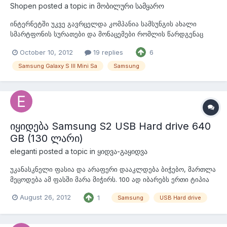
Shopen
posted a topic in
მობილური სამყარო
ინტერნეტში უკვე გავრცელდა კომპანია სამსუნგის ახალი
სმარტფონის სურათები და მონაცემები რომლის წარდგენაც
ხვალ მოხდება გერმანიაში. ეს სმარტფონი გახლავთ Galaxy S
October 10, 2012
19 replies
6
III Mini რომელიც სახელიდან გამომდინარეც მივხვდებით რომ
არის S III-ის "შემიცირებული" ვარიანტი. მას აქვს WVGA-
Samsung Galaxy S III Mini Sa
Samsung
დისპლეი ,Super AMOLED მატრიცათი ეკ...
იყიდება Samsung S2 USB Hard drive 640
GB (130 ლარი)
eleganti
posted a topic in
ყიდვა-გაყიდვა
უკანასკნელი ფასია და არაფერი დააკლდება ბიჭებო, მართლა
მეცოდება ამ ფასში მარა მიჭირს. 100 ად იბარებს ერთი ტიპია
ვაგზალზე მარა ცოდოა რაა. საათივით მუშაობს და 5 თვისაა.
August 26, 2012
1
Samsung
USB Hard drive
თავისი ტყავის ჩასადებიც მოჰყვება. 571 537 521 გიორგი