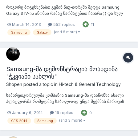
როგორც მოგეხსენაბთ გუშინ ნიუ-იორკში შედგა Samsung
Galaxy S IV-ის ანონსი რამაც წარმატებით ჩაიარა( ) და სულ
მალე ჩაეშვება გაყიდვაშიც: Galaxy S IV-ის მონაცემები ესე
March 14, 2013
552 replies
11
გამოიყურება: პროცესორი: Exynos 5410 1,8GHz 8 ბირთვიანი
ვიდეოამაჩქარებელი: PowerVR SGX 544MP3 (Qualcomm
(and 6 more)
Samsung
Galaxy
Snapdragon 600 აშშ-სთვის) დისპ...
Samsung-მა დემონსტრაცია მოახდინა
"ჭკვიანი სახლის"
Shopen
posted a topic in
Hi-tech & General Technology
სამხრეთკორეულმა კომპანია Samsung-მა დაანონსა ახალი
პლატფორმა რომელმაც საბოლოოდ უნდა შექმნას მართვის
ცენტრი ყველა მოწყობილობისთვის დაწყებული
January 6, 2014
16 replies
9
საყოფაცხოვრებო ტექნიკიდან მათ შორის თუნდაც სარეცხი
მანქანიდან დამთავრებული სმარტფონითა და "ჭკვიანი
(and 3 more)
CES 2014
Samsung
საათით". ახალმა პროექტმა მიიღო Samsung Smart Home
სახელწოდება...