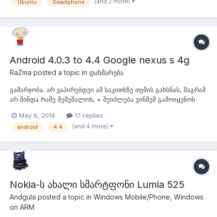
olla Sailfish. Ubuntu ერთ-ერთი ყველაზე პოპულარული ღია
(and 2 more)
Ubuntu
Smartphone
კოდის მქონდე ოპერაციული სის...
Android 4.0.3 to 4.4 Google nexus s 4g
RaZma
posted a topic in
დახმარება
გამარჯობა. არ ვაპირებდეი ამ საკითხზე თემის გახსნას, მაგრამ
არ მინდა რამე შემეშალოს, + შეიძლება ვინმემ გამოიყენოს
თემის შინაარსი და ჩემს მიერ დასმული კითხვები. მაქვს Google
May 6, 2014
17 replies
nexus s 4g. ანდროიდის ვერსია არის 4.0.3 და მინდა
(and 4 more)
android
4.4
გადავიყვანო 4.4 ზე. თუ არ დაგეზარებათ ვინც ჩახედულია ამ
საკითხში მასწავლეთ...
Nokia-ს ახალი სმარტფონი Lumia 525
Andgula
posted a topic in
Windows Mobile/Phone, Windows
on ARM