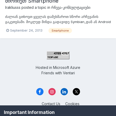
მირჩიეთ Smartphone
Irakliusss
posted a topic in
რჩევა-კონსულტაციები
ძალიან გთხოვთ ყველას დამეხმაროთ სწორი არჩევანის
გაკეთებაში. მოკლედ მინდა გადავიდე Symbian_დან ან Android
ან iOS მაგრამ ვერაფერი შევარჩიე საბოლოოდ რამოდენიმე
September 24, 2013
Smartphone
ვარიანტი მაქვს და იქნებ შემარჩევინოთ ან თქვენ მირჩიოთ.
მოკლედ რაც მთავარია მინდა კომპაქტური საშვალო ზომების
დიდი არ მინდა, ბატარეა 1 დღე მაინც...
Hosted in
Microsoft Azure
Friends with
Ventari
Contact Us
Cookies
Overclockers GE
Important Information
Powered by Invision Community