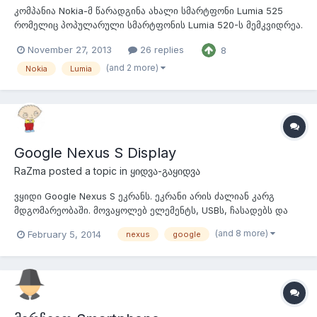
კომპანია Nokia-მ წარადგინა ახალი სმარტფონი Lumia 525
რომელიც პოპულარული სმარტფონის Lumia 520-ს მემკვიდრეა.
როგორც მისი წინამორბედი, ახალი სმარტფონი აღჭურვილია
November 27, 2013
26 replies
8
4-დუიმიანი სენსორული ეკრანით რომლის რეზოლუციაც
შეადგენს 480x800 პიქსელს, ორბირთვიანი Qualcomm
(and 2 more)
Nokia
Lumia
Snapdragon S4 პროცესორით რომლის სიხშირ...
Google Nexus S Display
RaZma
posted a topic in
ყიდვა-გაყიდვა
ვყიდი Google Nexus S ეკრანს. ეკრანი არის ძალიან კარგ
მდგომარეობაში. მოვაყოლებ ელემენტს, USBს, ჩასადებს და
"უკანა თავსახურს". ან ვიყიდი იგივე მოდელის დედაპლატას.
(and 8 more)
February 5, 2014
nexus
google