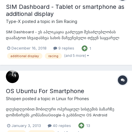
SIM Dashboard - Tablet or smartphone as
additional display
Type-X
posted a topic in
Sim Racing
SIM Dashboard - ეს აპლიკაცია გაძლევთ შესაძლებლობას
დაამატოთ სხვადასხვა სახის მაჩვენებელი თქვენ საყვარელ
PC, PS4 & XBOX სარბოლო სიმულატორებში. შეარჩიეთ 200-ზე
December 16, 2018
9 replies
1
მეტი კონფიგურირებადი ვიჯეტი და შექმენით ინდივიდუალური
მაჩვენებელთა დაფა. სიჩქარის და ძრავის ბრუნის
(and 5 more)
additional display
racing
მაჩვენებელი, საჭის ცენტრალური დისპლეი ან დრ...
ОS Ubuntu For Smartphone
Shopen
posted a topic in
Linux for Phones
დღესდღეობით მობილური ოპერაციულ სისტემის ბაზარზე
დომინირებს კომპანიაGoogle-ს გახსნილი OS Android
რომელიც კონკურენციას უწევს iOS, BlackBerry, Windows Phone
January 3, 2013
40 replies
13
და სხვებს, მალე ასევე მათ რიცხვს შეემატება Mozilla Firefox და