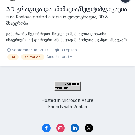
3D გრაფიკა და ანიმაცია/მულტიპლიკაცია
zura Kostava
posted a topic in
ფოტოგრაფია, 3D &
მხატვრობა
გამარჯობა მეგობრებო. მოკლედ შემიძლია დიზაინი,
ინტერიერი ექსტერიერი. ანიმაციაც შემიძლია ავაწყო. მხატვარი
ვარ. ერთ-ერთი ქართული კომპანია მთავაზობს მუშაობას
September 18, 2017
3 replies
ნახატების 3D გაცოცხლებაზე, ანიმაციების აწყობაზე. ცოტა
(and 2 more)
3d
animation
კომუნისტური აზროვნების ხალხია და ფული ყველაფერში
ენანებათ. ხელფასს ცოტას მაძლევენ აუდიო წიგნ...
Hosted in
Microsoft Azure
Friends with
Ventari