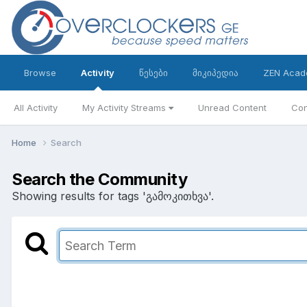
Browse
Activity
წესები
მიკიპედია
ZEN Acad
All Activity
My Activity Streams
Unread Content
Con
Home
Search
Search the Community
Showing results for tags 'გამოკითხვა'.