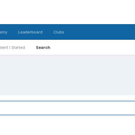
emy
Leaderboard
Clubs
tent I Started
Search