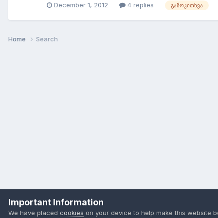
December 1, 2012
4 replies
გამოკითხვა
Home
Search
Important Information
We have placed
cookies
on your device to help make this website b