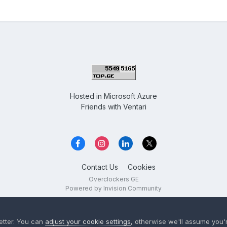
Hosted in
Microsoft Azure
Friends with
Ventari
Contact Us
Cookies
Overclockers GE
Powered by Invision Community
etter. You can
adjust your cookie settings
, otherwise we'll assume you'