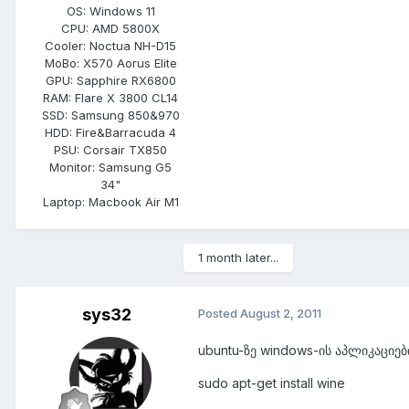
OS:
Windows 11
CPU:
AMD 5800X
Cooler:
Noctua NH-D15
MoBo:
X570 Aorus Elite
GPU:
Sapphire RX6800
RAM:
Flare X 3800 CL14
SSD:
Samsung 850&970
HDD:
Fire&Barracuda 4
PSU:
Corsair TX850
Monitor:
Samsung G5
34"
Laptop:
Macbook Air M1
1 month later...
sys32
Posted
August 2, 2011
ubuntu-ზე windows-ის აპლიკაციებ
sudo apt-get install wine