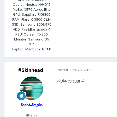
Cooler:
Noctua NH-D15
MoBo:
X570 Aorus Elite
GPU:
Sapphire RX6800
RAM:
Flare X 3800 CL14
SSD:
Samsung 850&970
HDD:
Fire&Barracuda 4
PSU:
Corsair TX850
Monitor:
Samsung G5
34"
Laptop:
Macbook Air M1
#Skinhead
Posted
June 28, 2011
წავშალე უკვე :D
ნიუსჰანთერი
9.3k