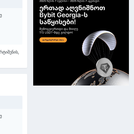
უ
რტიშენის,
უ