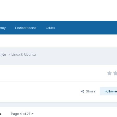
emy
Leaderboard
Clubs
მები
Linux & Ubuntu
Share
Followe
Page 4 of 21