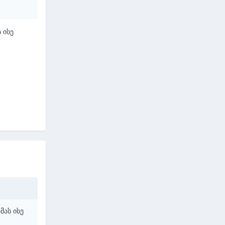
 ისე
მას ისე