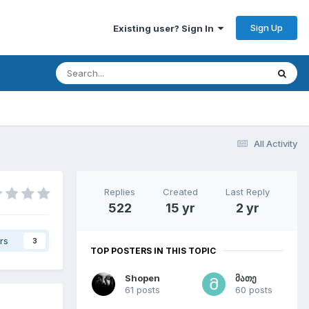
Sign Up
Existing user? Sign In
All Activity
Replies
Created
Last Reply
522
15 yr
2 yr
rs
3
TOP POSTERS IN THIS TOPIC
Shopen
მათე
61 posts
60 posts