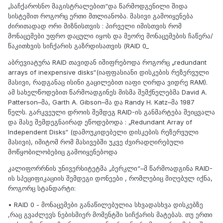
„საჩქაროსნო მაგისტრალებით“და წარმოდგენილი შიდა
სისტემით როგორც ერთი მთლიანობა. მასივი გამოიყენება
ძირითადად ორი მიზნისთვის : პირველი იმისთვის რომ
მონაცემები უფრო დაცული იყოს და მეორე მონაცემების ჩაწერა/
წაკითხვის სიჩქარის გაზრდისათვის (RAID 0_
აბრევიატურა RAID თავიდან იშიფრებოდა როგორც „redundant
arrays of inexpensive disks“(იაფფასიანი დისკების რეზერვული
მასივი, რადგანაც ისინი გაცილებით იაფი ღირდა ვიდრე RAM).
ამ სახელწოდებით წარმოადგინეს მისმა შემქნელებმა David A.
Patterson–მა, Garth A. Gibson–მა და Randy H. Katz–მა 1987
წელს. გარკვეული დროის შემდეგ RAID-ის განმარტება შეიცვალა
და მასე შემდეგნაირად ეწოდებოდა : „Redundant Array of
Independent Disks“ (დამოუკიდებელი დისკების რეზერვული
მასივი), იმიტომ რომ მასივებში უკვე ძვირადღირებული
მოწყობილობებიც გამოიყენებოდა
კალიფორრნის უნივერსიტეტმა „ბერკლი“–მ წარმოადგინა RAID-
ის სპეციფიკაციის შემდეგი დონეები , რომლებიც მიღებულ იქნა,
როგორც სტანდარტი:
• RAID 0 - მონაცემები განაწილებულია სხვადასხვა დისკებზე
,რაც გვაძლევს ნებისმიერ მომენტში სიჩქარის მატებას. თუ ერთი