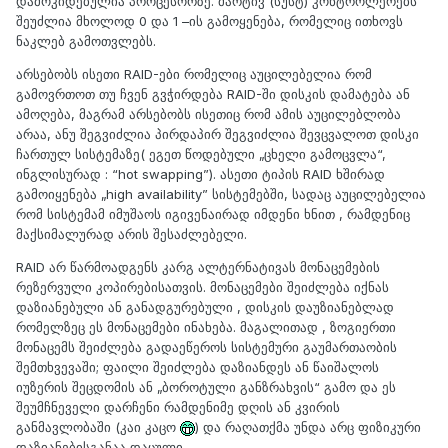
დამოკიდებულია პროცესორზე. მარტივ (სუსტ) კონტროლერებს
შეუძლია მხოლოდ 0 და 1 –ის გამოყენება, რომელიც ითხოვს
ნაკლებ გამოთვლებს.
არსებობს ისეთი RAID-ები რომელიც აუცილებელია რომ
გამოვრთოთ თუ ჩვენ გვჭირდება RAID-ში დისკის დამატება ან
ამოღება, მაგრამ არსებობს ისეთიც რომ ამის აუცილებლობა
არაა, ანუ შეგვიძლია პირდაპირ შეგვიძლია შევცვალოთ დისკი
ჩართულ სისტემაზე( ეგეთ წოდებული „ცხელი გამოცვლა“,
ინგლისურად : “hot swapping”). ასეთი ტიპის RAID ხშირად
გამოიყენება „high availability” სისტემებში, სადაც აუცილებელია
რომ სისტემამ იმუშაოს იგივენაირად იმდენი ხნით , რამდენიც
მაქსიმალურად არის შესაძლებელი.
RAID არ წარმოადგენს კარგ ალტერნატივას მონაცემების
რეზერვული კოპირებისათვის. მონაცემები შეიძლება იქნას
დაზიანებული ან განადგურებული , დისკის დაუზიანებლად
რომელზეც ეს მონაცემები ინახება. მაგალითად , ზოგიერთი
მონაცემს შეიძლება გადაეწეროს სისტემური გაუმართაობის
შემთხვევაში; ფაილი შეიძლება დაზიანდეს ან წაიშალოს
იუზერის შეცდომის ან „ბოროტული განზრახვის“ გამო და ეს
შეუმჩნეველი დარჩენი რამდენიმე დღის ან კვირის
განმავლობაში (კაი კაცო
) და რაღათქმა უნდა არც ფიზიკური
დაზიანებისგანაა დაცული.