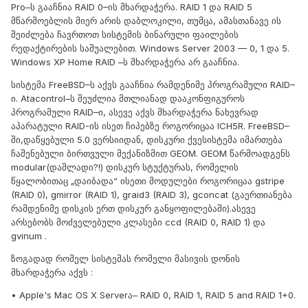
Pro–ს გააჩნია RAID 0–ის მხარდაჭერა. RAID 1 და RAID 5
მწარმოებლის მიერ არის დაბლოკილი, თუმცა, ამასთანავე ის
შეიძლება ჩავრთოთ სისტემის ბინარული ფაილების
რედაქტირების საშუალებით. Windows Server 2003 — 0, 1 და 5.
Windows XP Home RAID –ს მხარდაჭერა არ გააჩნია.
სისტემა FreeBSD–ს აქვს გააჩნია რამდენიმე პროგრამული RAID–
ი. Atacontrol–ს შეუძლია მთლიანად დააკონფიგუროს
პროგრამული RAID–ი, ასევე აქვს მხარდაჭერა ნახევრად
აპარატული RAID-ის ისეთ ჩიპებზე როგორიცაა ICH5R. FreeBSD–
ში,დაწყებული 5.0 ვერსიიდან, დისკური ქვესისტემა იმართება
ჩაშენებული ბირთვული მექანიზმით GEOM. GEOM წარმოადგენს
modular(დაშლადი?!) დისკურ სტუქტურას, რომელის
წყალობითაც „დაიბადა“ ისეთი მოდულები როგორიცაა gstripe
(RAID 0), gmirror (RAID 1), graid3 (RAID 3), gconcat (გაერთიანება
რამდენიმე დისკის ერთ დისკურ განყოფილებაში).ასევე
არსებობს მოძველებული კლასები ccd (RAID 0, RAID 1) და
gvinum .
ზოგადად რომელ სისტემას რომელი მასივის დონის
მხარდაჭერა აქვს :
• Apple's Mac OS X Serverა– RAID 0, RAID 1, RAID 5 and RAID 1+0.