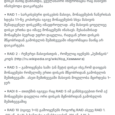
დისკი მაინც დაზიანდა, ყველანაირი ინფრომაცია რაც მასივში
ინახებოდა დაიკარგება
• RAID 1 – სარკისებური დისკების მასივი, მონაცემების ჩაწერისას
ხდება 1:1–ზე კოპირება იგივე მონაცემების სხვა მასივის
შემადგენელ დისკებზე იმავდროულად. ანუ მასივის ყოველივე
დისკი ერთსა და იმავე მონაცემებს ინახავს. შესაბამისად
მონაცმები ბევრად უფრო დაცულია, რადგან ერთი დისკის
მწყობრიდან გამოსვლის შემთხვევაში ინფორმაცია მაინც არ
დაიკარგება.
• RAID 2 - რეზერვი მასივისთვის , რომელიც იყენებს „ჰემინგის“
კოდს (http://ru.wikipedia.org/wiki/Код_Хемминга)
• RAID 5 – გამოიყენება სამი (ან მეტი) დისკი ისე,რომ დაიცვას
მონაცემები რომელიმე ერთი დისკის მწყობრიდან გამოსვლის
შემთხვევაში . ასეთ შემთხვევაში მასივის მოცულობა მცირდება 1–
ჯერ
• RADI 6 – თითქმის იგივეა რაც RAID 5 იმ განსხვავებით რომ აქ
მონაცემები დაცულია ორი დისკის მყწობრიდან გამოსვლის
შემთხვევაშიც
• RAID 10 (იგივე 1+0) გამოიყენებს როგორც RAID ასევე RAID 1.
„01“ ან „0+1“–ს ხანდახა განასხვავებენ „10“ ან „1 0“–ს.