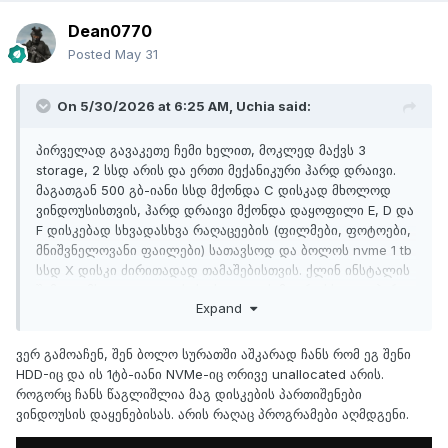
Dean0770
Posted
May 31
On 5/30/2026 at 6:25 AM,
Uchia
said:
პირველად გავაკეთე ჩემი ხელით, მოკლედ მაქვს 3
storage, 2 სსდ არის და ერთი მექანიკური ჰარდ დრაივი.
მაგათგან 500 გბ-იანი სსდ მქონდა C დისკად მხოლოდ
ვინდოუსისთვის, ჰარდ დრაივი მქონდა დაყოფილი E, D და
F დისკებად სხვადასხვა რაღაცეების (ფილმები, ფოტოები,
მნიშვნელოვანი ფაილები) სათავსოდ და ბოლოს nvme 1 tb
სსდ X დისკი ძირითადად თამაშებისთვის. ქლინ ინსტალის
შემდეგ მხოლოდ C დისკს ვხედავ, ის მეორე სსდ და ჰარდ
Expand
დრაივი არ ჩანს, უბრალოდ დისკ მენეჯერში აჩვენებს რო
ორივე მოქმედია,
უბრალოდ ეგ დაყოფილი E D F და X ვერ
გამოვაჩინე
, ესეიგი თავიდან უნდა დავყო ეგენი ეგრედ
ვერ გამოაჩენ, შენ ბოლო სურათში აშკარად ჩანს რომ ეგ შენი
წოდებულ ‘’partition’’ -ებად? თუ საერთოდ წამეშალა მანდ
HDD-იც და ის 1ტბ-იანი NVMe-იც ორივე unallocated არის.
ყველაფერი, ჰარდ დრაივზე ინფორმაციის აღდგენა თუა
როგორც ჩანს წაგლიშლია მაგ დისკების პართიშენები
შესაძლებელი, ეგ უფრო მნიშვნელოვანია ჩემთვის. P.s
ვინდოუსის დაყენებისას. არის რაღაც პროგრამები აღმდგენი.
ვიღაც ამბობდა რომელიღაც ფორუმზე ‘’C’’ დისკის გარდა