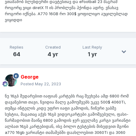
ვთამაშობ ბლენდერში დავტესთავ და eFootball 23 მაგრამ
როგორც ვიცი diretX 11 ის პრობლემა ჰქონდა ადრე. ვნახავ
როგორი იქნება. A770 16GB რო 300$ ყოფილიყო აუცილებლად
ვიყიდდი
Replies
Created
Last Reply
64
4 yr
1 yr
George
Posted
May 22, 2023
ნუ 16გბ შედარებით იაფიან კარტებს რაც შეეხება ამდ 6800 რომ
დავანებოთ თავი, ნვიდია მალე გამოუშვებს უკვე 500$ 4060Ti,
თუმცა ინტელის კიდე უფრო იაფი გამოდის, ჩინური ვაბშე
სუსტია, მაგათაც აქვს 16გბ ვიდეოკარტები გამოშვებული, ფასი-
წარმადობით მაინც 6800 გამოდის ჯერ ყველაზე კარგი ვარიანტი
ალბათ 16გბ კარტებიდან, ისე ბოლო ტესტების მიხედვით მგონი
a770 16gb ვარიანტი თამაშებში დაახლოებით 3060Ti და 3060