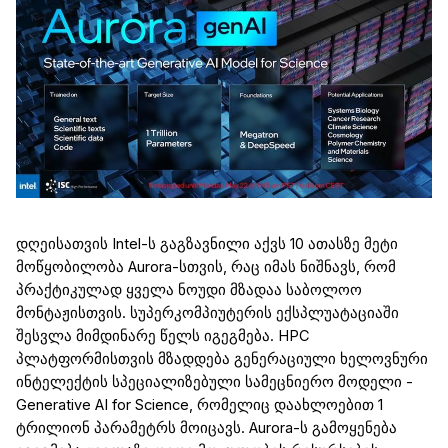
დღეისათვის
Intel
-ს გაგზავნილი აქვს 10 ათასზე მეტი
მოწყობილობა
Aurora
-სთვის, რაც იმას ნიშნავს, რომ
პრაქტიკულად ყველა
ნოუდი
მზადაა
საბოლოო
მონტაჟისთვის.
სუპერკომპიუტერის
ექსპლუატაციაში
შესვლა მიმდინარე წელს იგეგმება.
НРС
პლატფორმისთვის მზადდება
გენერაციული ხელოვნური
ინტელექტის სპეციალიზებული სამეცნიერო მოდელი -
Generative
AI
for
Science
, რომელიც დაახლოებით 1
ტრილიონ პარამეტრს მოიცავს.
Aurora
-ს გამოყენება