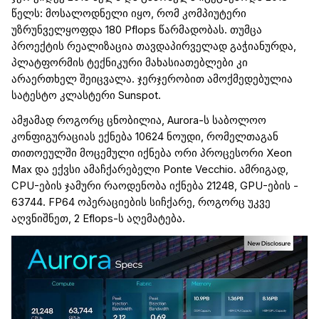
წელს:
მოსალოდნელი იყო, რომ კომპიუტერი
უზრუნველყოფდა 180
Pflops
წარმადობას. თუმცა
პროექტის რეალიზაცია თავდაპირველად გაჭიანურდა,
პლატფორმის ტექნიკური მახასიათებლები კი
არაერთხელ შეიცვალა. ჯერჯერობით ამოქმედებული
ა
სატესტო
კლასტერი
Sunspot
.
ა
მჟამად როგორც ცნობილია,
Aurora
-ს საბოლოო
კონფიგურაციას ექნება 10624
ნოუდი
, რომელთაგან
თითოეულში მოცემული იქნება ორი პროცესორი
Xeon
Max
და ექვსი
ამაჩქარებელი
Ponte
Vecchio
. ამრიგად,
CPU
-ების ჯამური რაოდენობა იქნება 21248,
GPU
-ების -
63744.
FP64
ოპერაციების სიჩქარე, როგორც უკვე
აღვნიშნეთ, 2
Eflops
-ს აღემატება.