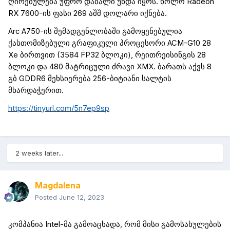
ღირებულება უფრო დაბალი უნდა იყოს.
ხოლო
Radeon
RX 7600
-ის ფასი
269
აშშ დოლარი იქნება.
Arc
A750
-ის შემადგენლობაში გამოყენებულია
ქასთომიზებული
გრაფიკული პროცესორი
ACM-G10
28
Xe
ბირთვით (
3584 FP32
ბლოკი
),
რეითრეისინგის
28
ბლოკი და 480
მატრიცული
ძრავი
XMX
. ბარათს აქვს 8
გბ
GDDR6
მეხსიერება 256-ბიტიანი სალტის
მხარდაჭერით.
https://tinyurl.com/5n7ep9sp
2 weeks later...
Magdalena
Posted
June 12, 2023
კომპანია
Intel
-მა გამოაცხადა, რომ მისი გამოსახულების