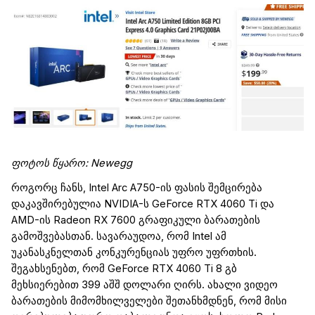
ფოტოს წყარო
: Newegg
როგორც ჩანს,
Intel
Arc
A750-ის ფასის შემცირება
დაკავშირებულია NVIDIA-ს
GeForce
RTX 4060
Ti
და
AMD-ის
Radeon
RX 7600 გრაფიკული ბარათების
გამოშვებასთან. სავარაუდოა, რომ
Intel
ამ
უკანასკნელ
თან
კონკურენცი
ას
უფრო
უფრთხის.
შეგახსენებთ, რომ
GeForce
RTX
4060
Ti
8
გბ
მეხსიერებით 399
აშშ
დოლარი ღირს. ახალი
ვიდეო
ბარათების
მიმომხილველები შეთანხმდნენ, რომ მისი