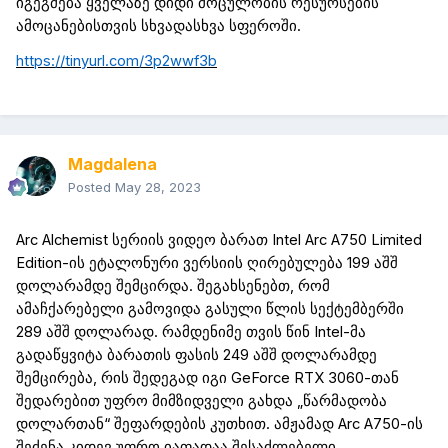
იგეგმება ყველაზე დიდი მოცულობის რესურსების
ამოცანებისთვის სხვადასხვა სფეროში.
https://tinyurl.com/3p2wwf3b
Magdalena
Posted
May 28, 2023
Arc
Alchemist
სერიის ვიდეო ბარათ
Intel
Arc
A
750
Limited
Edition
-ის ეტალონური ვერსიის ღირებულება 199 აშშ
დოლარამდე შემცირდა. შეგახსენებთ, რომ
ამაჩქარებელი
გამოვიდა გასული წლის სექტემბერში
289 აშშ დოლარად. რამდენიმე თვის წინ
Intel
-მა
გადაწყვიტა ბარა
თ
ის ფასის 249 აშშ დოლარამდე
შემცირება, რის შედეგად იგი
GeForce
RTX
3060
-თან
შედარებით უფრო მიმზიდველი გახდა „წარმადობა
დოლართან“ შეფარდების კუთხით. ამჟამად
Arc
A
750
-ის
შეძენა კიდევ უფრო იაფადაა შესაძლებელი.