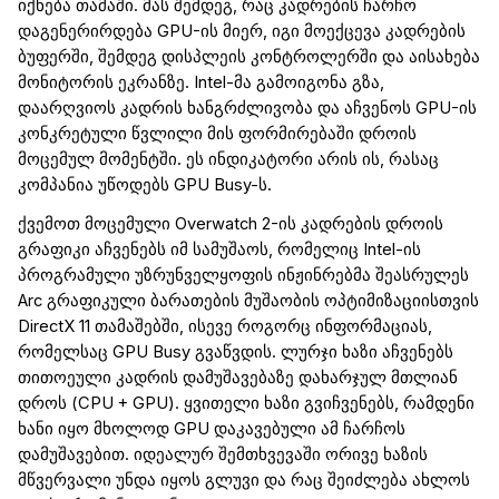
იქნება თამაში. მას შემდეგ, რაც
კადრების ჩარჩო
დაგენერირდება
GPU-
ი
ს მიერ, ი
გი
მოექცევა
კადრების
ბუფერში,
შემდეგ დისპლეის
კონტროლერში
და
აისახება
მონიტორის ეკრანზე.
Intel
-მა გამოიგონა გზა,
დაარღვიოს
კადრის ხანგრძლივობა და აჩვენოს GPU-
ი
ს
კონკრეტული წვლილი მის ფორმირებაში დროის
მოცემულ მომენტში. ეს
ინდიკატორი
არის ის, რასაც
კომპანია უწოდებს GPU
Busy
-ს
.
ქვემოთ მოცემული
Overwatch
2
-ის
კადრ
ებ
ის დროის
გრაფიკი აჩვენებს იმ სამუშაოს, რომელიც
Intel
-ის
პროგრამული უზრუნველყოფის ინჟინრებმა
შეასრულეს
Arc
გრაფიკული ბარათების მუშაობის ოპტიმიზაციისთვის
DirectX
11 თამაშებში,
ი
სევე
როგორც ინფორმაციას,
რომელსაც GPU
Busy
გვაწვდის.
ლურჯი ხაზი აჩვენებს
თითოეული კადრის დამუშავებაზე დახარჯულ მთლიან
დროს (CPU + GPU). ყვითელი ხაზი გვიჩვენებს, რამდენი
ხანი იყო მხოლოდ GPU დაკავებული ამ ჩარჩოს
დამუშავებით. იდეალურ შემთხვევაში ორივე ხაზის
მწვერვალი უნდა იყოს გლუვი და რაც შეიძლება ახლოს