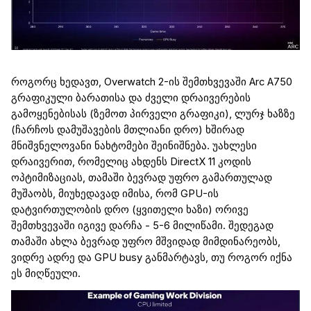
როგორც ხედავთ,
Overwatch
2-ის შემთხვევაში
Arc
A750
გრაფიკული ბარათისა და ძველი დრაივერების
გამოყენებისას (ზემოთ პირველი გრაფიკი), ლურჯ ხაზ
ზე
(ჩარჩოს დამუშავების მთლიანი დრო)
ხშირად
მნიშვნელოვანი
ნახტომები შეინიშნება.
უახლესი
დრაივერით, რომელიც ახდენს
DirectX
11 კოდის
ოპტიმიზაციას, თამაში ბევრად უფრო გამართულად
მუშაობს, მიუხედავად იმისა, რომ GPU
-ის
დატვირთ
ულობის
დრო (ყვითელი ხაზი)
ორივე
შემთხვევაში იგივე დარჩა
- 5-6
მილიწამი
.
შედეგად
თამაში ახლა ბევრად უფრო მშვიდად მიმდინარეობს,
ვიდრე ადრე და
GPU busy
განმარტავს, თუ როგორ
იქნა
ეს მიღწეული.