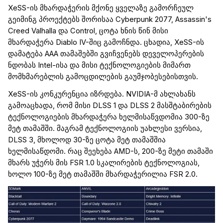
XeSS
-ის მხარდაჭერის
მქონე
ყველაზე გამორჩეულ
გეიმინგ
პროექტებს შორის
აა
Cyberpunk
2077,
Assassin's
Creed
Valhalla
და
Control
,
ცოტა ხნის წინ მისი
მხარდაჭერა
Diablo
IV-
შიც
გამოჩნდა. ცხადია,
XeSS
-ის
დამატება AAA თამაშებში გვიჩვენებს
დეველოპერების
ნდობას
Intel
-ისა და მისი ტექნოლოგიების მიმართ
მომხმარებლის გამოცდილების
გაუმჯობესებისთვის.
XeSS
-ის კონკურენცია იზრდება. NVIDIA-მ
ახლახან
ს
გამოაცხადა, რომ მისი DLSS 1 და DLSS 2
მასშტაბირების
ტექნოლოგი
ებ
ის მხარდაჭერა ხელმისაწვდომია 300-ზე
მეტ თამაშში. მაგრამ ტექნოლოგიის უახლესი ვერსია,
DLSS 3, მხოლოდ 30-ზე ცოტა მეტ თამაშშია
ხელმისაწდომი
.
რაც შეეხება AMD-ს, 200-ზე მეტი თამაში
მხარს უჭერს მის FSR 1.0 სკალირების ტექნოლოგიას,
ხოლო 100-ზე მეტ თამაშ
ში
მხარდაჭერილია
FSR 2.0.