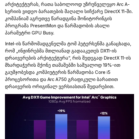
არქიტექტურას, რათა საბოლოოდ უზრუნველეყო
Arc A
-
სერიის ვიდეო ბარათების მაღალი
სიჩქარე
DirectX 11
-ში.
კომპანიამ აგრეთვე წარადგინა მონიტორინგის
პროგრამა
PresentMon
და წარმადობის ახალი
პარამეტრი
GPU Busy.
Intel
-ის წარმომადგენელმა ტომ პეტერსენმა განაცხადა,
რომ „ინჟინრებმა მთლიანად გადააკეთეს DX11-ის
დრაივერების არქიტექტურა“, რის შედეგად
DirectX
11-ი
ს
მხარდაჭერის მქონე
თამაშებში საშუალოდ 19%-ით
გაუმჯობესდა
კომპიუტერის წარმადობა
Core
i5
პროცესორითა
და
Arc
A750 გრაფიკული ბარათ
ით
დრაივერის ორიგინალ ვერსიასთან შედარებით.