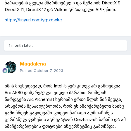
ბარათ
ებ
ის
ყველა
მწარმოებელი და მუშაობს
DirectX
9,
DirectX
11,
DirectX
12 და
Vulkan
გრაფიკული API-ებით.
https://tinyurl.com/yrpxdwke
1 month later...
Magdalena
Posted
October 7, 2023
იმის მიუხედავად, რომ
Intel
-
ს ჯერ კიდევ არ გამოუშვია
Arc
A580 დისკრეტული ვიდეო ბარათი, რომ
ლის
წარდგენა
Arc
Alchemist
სერი
აში
ერთი წლის წინ
შედგა
,
არსებობს შესაძლებლობა, რომ ეს
ამაჩქარებელი
მაინც
გამოჩნდეს გაყიდვაში. ვიდეო ბარათი აღმოაჩინეს
გერმანულ ფასების
აგრეგატორ
Geizhals
-ის ბაზაში და ამ
ამაჩქარებლების
ფოტოები
ინტერნეტშიც გამოჩნდა.