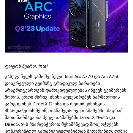
ფოტოს წყარო
: Intel
გასულ წელს გამოშვებული
Intel
Arc
A770 და
Arc
A750
დისკრეტული
გეიმინგ
გრაფიკულ ბარათები
არაერთგვაროვან დამოკიდებულებას იწვევს
გეიმერებს
შორის. ერთი მხრივ, ისინი აფიქსირებენ წარმადობის
კარგ დონეს
DirectX
12-ისა და
რეითრეისინგის
მხარდაჭერის მქონე თანამედროვე თამაშებში, მაგრამ
მათი წარმადობა ძველ თამაშებში
DirectX
11-ისა და
DirectX
9-ს მხარდაჭერით შესამჩნევად მოიკოჭლებს
კონკურენტულ გადაწყვეტილებებთან შედარებით. თუმცა