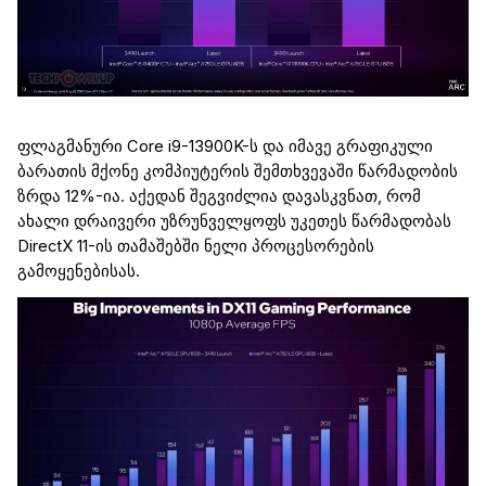
ფლაგმან
ურ
ი
Core
i9-13900K
-ს
და ი
მავე
გრაფიკული
ბარათი
ს მქონე კომპიუტერის შემთხვევაში
წარმადობის
ზრდა 12%
-ია
. აქედან შეგვიძლია დავასკვნათ, რომ
ახალი დრაივერი უზრუნველყოფს უკეთეს
წარმადობას
DirectX
11-ი
ს
თამაშებში ნელი პროცესორების
გამოყენებისას.