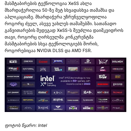
მასშტაბირების
ტექნოლოგია
XeSS
ახლა
მხარდაჭერილია 50-ზე მეტ სხვადასხვა თამაშსა და
აპლიკაცია
ზე
. მხარდაჭერა უზრუნველყოფილია
როგორც ძველ
,
ასევე უახლეს
თამაშებში.
სათანადო
განვითარები
ს შედეგად
XeSS
-ს შეუძლია
დაიმკვიდროს
თავი, როგორც ღირსეულ
მა
კონკურენტ
მა
მასშტაბირების
სხვა
ტექნოლოგიებ
ს შორის
,
როგორებიცაა
NVIDIA DLSS და AMD FSR.
ფოტოს წყარო
: Intel