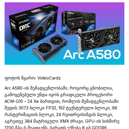
ფოტოს წყარო
:
VideoCardz
Arc
A
580
-ის შემადგენლობაში, როგორც ცნობილია,
გამოყენებული უნდა იყოს გრაფიკული პროცესორი
ACM
-
G
10
– 24
Xe
ბირთვით, რომლის შემადგენლობაში
შედის
3072
ბლოკი
FP
32
,
192
ტექსტურული
ბლოკი, 96
რასტერიზაციის
ბლოკი, 24
რეითრეისინგის
ბლოკი,
აგრეთვე 384
მატრიცული
XMX
ძრავი.
GPU
-ის სიხშირე
1700
მჰც
-ს შეადგენს.
ბარათს ექნება 8
გბ
GDDR
6