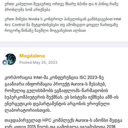
ერთი კაბელით შევაერთე ორივე მხარე 8პინი და 6 პინიც რამე
პრობლემა ხომ არიქნება
ერთი მინუსი Nvidia ს კონტროლ პანელისგან განსხვავებით Intel
Arc Control მა შეტყობინებები თუ ამომიგდო ყოველ ჩართვაზე
როგორც წინაზე წავშლი მოგვანებით ალბათ
Magdalena
Posted
May 25, 2023
კორპორაცია
Intel
-მა კონფერენცია
ISC
2023
-ზე
გააზიარა ინფორმაცია პროექტ
Aurora
-ს შესახებ,
რომელიც გულისხმობს
ეგზაფლოპს
-წარმადობის
სუპერკომპიუტერის
შექმნას.
ეს სისტემა იქმნება აშშ-
ი
ს
ენერგეტიკის დეპარტამენტის არგონის ეროვნული
ლაბორატორიისთვის.
თავდაპ
ირ
ველად
HPC
კომპლექს
Aurora
-ს ანონსი შედგა
ჯერ კიდევ 2015 წელს და გამოსვლა იგეგმებოდა 2018