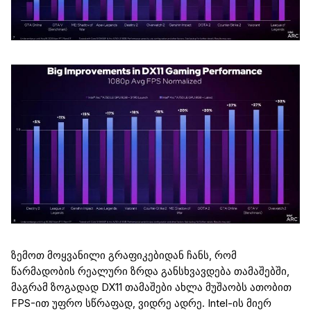
ზემოთ მოყვანილი გრაფიკებიდან
ჩანს,
რომ
წარმადობის
რეალური ზრდა განსხვავდება თამაშ
ებ
ში,
მაგრამ ზოგადად DX11 თამაშები ახლა მუშაობს ათობით
FPS-
ით
უფრო სწრაფად, ვიდრე ადრე.
Intel
-ის მიერ