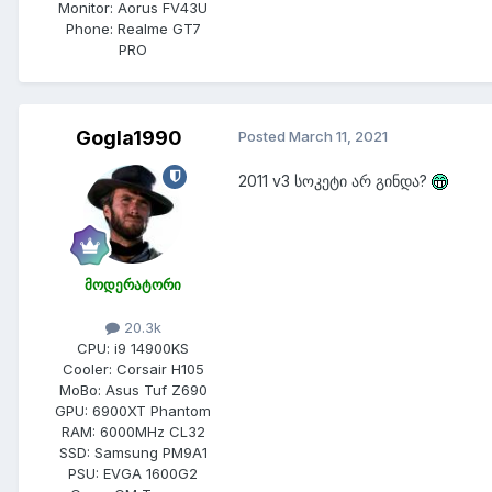
Monitor:
Aorus FV43U
Phone:
Realme GT7
PRO
Gogla1990
Posted
March 11, 2021
2011 v3 სოკეტი არ გინდა?
მოდერატორი
20.3k
CPU:
i9 14900KS
Cooler:
Corsair H105
MoBo:
Asus Tuf Z690
GPU:
6900XT Phantom
RAM:
6000MHz CL32
SSD:
Samsung PM9A1
PSU:
EVGA 1600G2