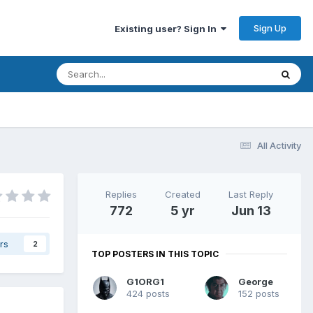
Sign Up
Existing user? Sign In
All Activity
Replies
Created
Last Reply
772
5 yr
Jun 13
rs
2
TOP POSTERS IN THIS TOPIC
G1ORG1
George
424 posts
152 posts