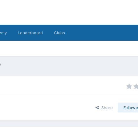
emy
Leaderboard
Clubs
ი
Share
Followe