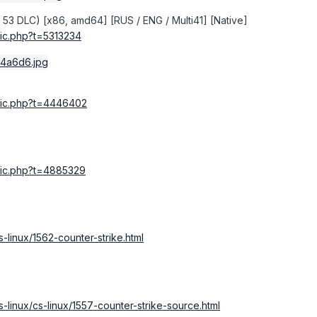
 + 53 DLC) [x86, amd64] [RUS / ENG / Multi41] [Native]
ic
.
php
?
t
=
5313234
ic
.
php
?
t
=
4446402
ic
.
php
?
t
=
4885329
-linux/1562-counter-strike.html
s-linux/cs-linux/1557-counter-strike-source.html