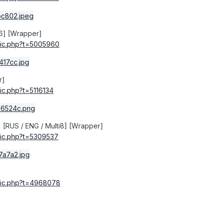
86] [Wrapper]
ic
.
php
?
t
=
5005960
r]
ic
.
php
?
t
=
5116134
 [RUS / ENG / Multi8] [Wrapper]
ic
.
php
?
t
=
5309537
ic
.
php
?
t
=
4968078