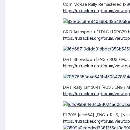
Colin McRae Rally Remastered [x8
https
://
rutracker
.
org
/
forum
/
viewtop
GRID Autosport + 11 DLC (1.0RC29 
https
://
rutracker
.
org
/
forum
/
viewtop
DiRT Showdown [ENG / RUS / MULT
https
://
rutracker
.
org
/
forum
/
viewtop
DiRT Rally [amd64] [RUS / ENG / M
https
://
rutracker
.
org
/
forum
/
viewtop
F1 2015 [amd64] [ENG + RUS] [Nat
https
://
rutracker
.
org
/
forum
/
viewtop