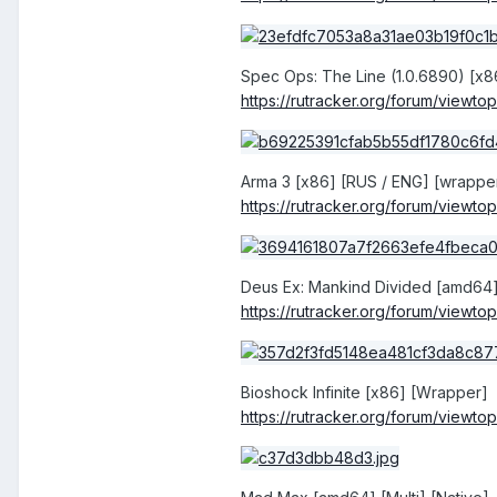
Spec Ops: The Line (1.0.6890) [x
https
://
rutracker
.
org
/
forum
/
viewtop
Arma 3 [x86] [RUS / ENG] [wrappe
https
://
rutracker
.
org
/
forum
/
viewtop
Deus Ex: Mankind Divided [amd64]
https
://
rutracker
.
org
/
forum
/
viewtop
Bioshock Infinite [x86] [Wrapper]
https
://
rutracker
.
org
/
forum
/
viewtop