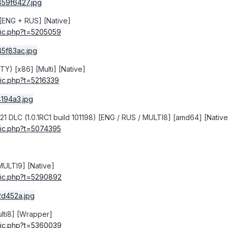
 [ENG + RUS] [Native]
ic
.
php
?
t
=
5205059
Y) [x86] [Multi] [Native]
ic
.
php
?
t
=
5216339
1 DLC (1.0.1RC1 build 101198) [ENG / RUS / MULTI8] [amd64] [Native
ic
.
php
?
t
=
5074395
MULTI9] [Native]
ic
.
php
?
t
=
5290892
lti8] [Wrapper]
ic
.
php
?
t
=
5360039