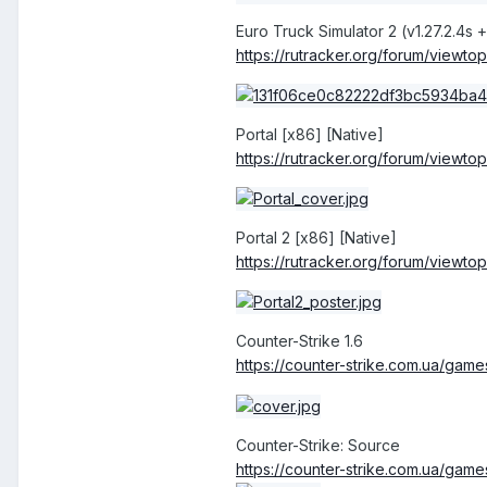
Euro Truck Simulator 2 (v1.27.2.4s
https
://
rutracker
.
org
/
forum
/
viewtop
Portal [x86] [Native]
https
://
rutracker
.
org
/
forum
/
viewtop
Portal 2 [x86] [Native]
https
://
rutracker
.
org
/
forum
/
viewtop
Counter-Strike 1.6
https://counter-strike.com.ua/games
Counter-Strike: Source
https://counter-strike.com.ua/game