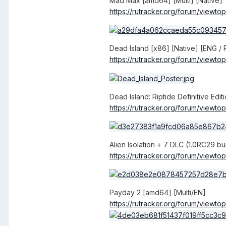
Mad Max [amd64] [Multi] [Native]
https
://
rutracker
.
org
/
forum
/
viewtop
Dead Island [x86] [Native] [ENG /
https
://
rutracker
.
org
/
forum
/
viewtop
Dead Island: Riptide Definitive Ed
https
://
rutracker
.
org
/
forum
/
viewtop
Alien Isolation + 7 DLC (1.0RC29 b
https
://
rutracker
.
org
/
forum
/
viewtop
Payday 2 [amd64] [Multi/EN]
https
://
rutracker
.
org
/
forum
/
viewtop