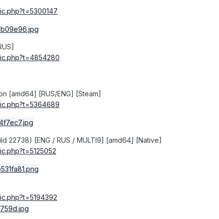
ic
.
php
?
t
=
5300147
 RUS]
ic
.
php
?
t
=
4854280
ition [amd64] [RUS/ENG] [Steam]
ic
.
php
?
t
=
5364689
uild 22738) [ENG / RUS / MULTI9] [amd64] [Native]
ic
.
php
?
t
=
5125052
ic
.
php
?
t
=
5194392