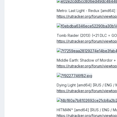
Metro: Last Light - Redux [amd64]
https
://
rutracker
.
org
/
forum
/
viewtop
Tomb Raider (2013) (+21 DLC = GOT
https
://
rutracker
.
org
/
forum
/
viewtop
Middle Earth: Shadow of Mordor + 2
https
://
rutracker
.
org
/
forum
/
viewtop
Dying Light [amd64] [RUS / ENG / 
https
://
rutracker
.
org
/
forum
/
viewtop
HITMAN™ [amd64] [RUS / ENG / Mu
https
://
rutracker
.
org
/
forum
/
viewtop