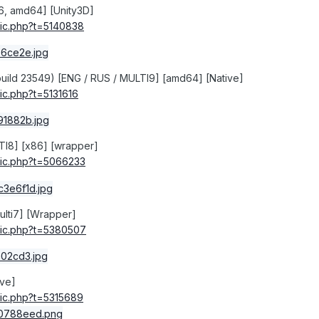
6, amd64] [Unity3D]
ic
.
php
?
t
=
5140838
build 23549) [ENG / RUS / MULTI9] [amd64] [Native]
ic
.
php
?
t
=
5131616
I8] [x86] [wrapper]
ic
.
php
?
t
=
5066233
ulti7] [Wrapper]
ic
.
php
?
t
=
5380507
ive]
ic
.
php
?
t
=
5315689