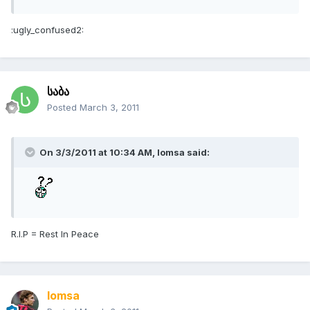
:ugly_confused2:
საბა
Posted
March 3, 2011
On 3/3/2011 at 10:34 AM, lomsa said:
R.I.P = Rest In Peace
lomsa