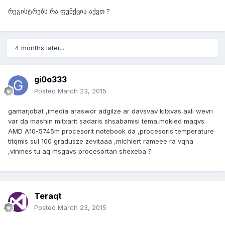
რეგისტრებს რა ფუნქცია აქვთ ?
4 months later...
gi0o333
Posted
March 23, 2015
gamarjobat ,imedia araswor adgilze ar davsvav kitxvas,axli wevri
var da mashin mitxarit sadaris shsabamisi tema,mokled maqvs
AMD A10-5745m procesorit notebook da ,procesoris temperature
titqmis sul 100 gradusze zevitaaa ,michiert rameee ra vqna
,vinmes tu aq msgavs procesortan shexeba ?
Teraqt
Posted
March 23, 2015