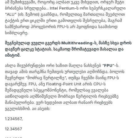
ამ შემთხვევაში, როგორც ალბათ უკვე მიხვდით, ორჯერ მეტი
ბრძანება სრულდება... Intel Pentium-ს ორი სუპერსკალარული
"ALU" (იხ. ზემოთ) გააჩნდა, რომელთაც მართალია შეეძლოთ
ტაქტის ერთ ციკლში ერთი გამოთვლის შესრულება, მაგრამ
სამწუხაროდ პროცესორის FPU-ს არ ჰყოფნიდა საამისოდ
სიმძლავრე.
შეგნებულად ვუვლი გვერდს Multithreading-ს, მასზე სხვა დროს
დავწერ ცალკე სტატიას. საკმაოდ შრომატევადი მასალაა და
იმიტომ.
ახლა მივუბრუნდები ორი ხაზით მაღლა ნახსენებ "
FPU
"-ს.
თავად ამის თარგმნა ჩემთვის ურთულესი აღმოჩნდა. ბოლოს
შევჩერდი "მოძრავ წერტილზე", თუმცა ჩვენში მაინც FPU-ს
დავარქმევ. FPU, ანუ Floating-Point Unit არის CPU-ს
შემადგენელი სპეცკომპონენტი, რომელსაც ევალება
ათწილადის აღმნიშვნელი მოძრავი წერტილის რიცხვებზე
მანიპულირება. ვერ ხვდებით ალბათ რანაირ რიცხვებს
ვგულისხმობ. აი ასეთს:
1.234567,
12.34567