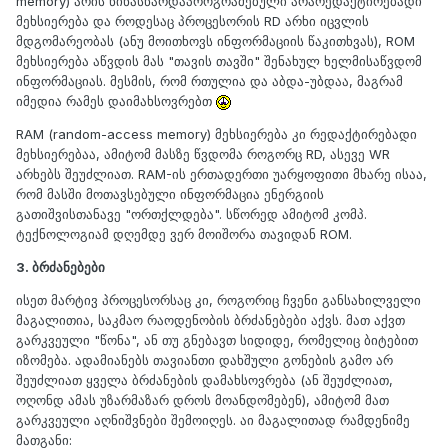
memory) არის წინასწარდაპროგრამებული არარედაქტირებადი
მეხსიერება და როდესაც პროცესორის RD არხი იცვლის
მდგომარეობას (ანუ მოითხოვს ინფორმაციის წაკითხვას), ROM
მეხსიერება აწვდის მას "თავის თავში" შენახულ ხელმისაწვდომ
ინფორმაციას. მესმის, რომ რთულია და აბდა-უბდაა, მაგრამ
იმედია რამეს დაიმახსოვრებთ
RAM (random-access memory) მეხსიერება კი რედაქტირებადი
მეხსიერებაა, ამიტომ მასზე წვდომა როგორც RD, ასევე WR
არხებს შეუძლიათ. RAM-ის ერთადერთი უარყოფითი მხარე ისაა,
რომ მასში მოთავსებული ინფორმაცია ენერგიის
გათიშვისთანავე "ორთქლდება". სწორედ ამიტომ კომპ.
ტექნოლოგიამ დღემდე ვერ მოიშორა თავიდან ROM.
3. ბრძანებები
ისეთ მარტივ პროცესორსაც კი, როგორიც ჩვენი განსახილველი
მაგალითია, საკმაო რაოდენობის ბრძანებები აქვს. მათ აქვთ
გარკვეული "წონა", ან თუ გნებავთ სიდიდე, რომელიც ბიტებით
იზომება. ადამიანებს თავიანთი დახშული გონების გამო არ
შეუძლიათ ყველა ბრძანების დამახსოვრება (ან შეუძლიათ,
ოღონდ ამას უზარმაზარ დროს მოანდომებენ), ამიტომ მათ
გარკვეული აღნიშვნები შემოიღეს. აი მაგალითად რამდენიმე
მათგანი: