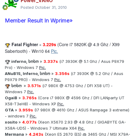
Power_VANO
Posted
October 31, 2010
Member Result In Wprime»
Fatal Fighter
»
3.229s
(Core i7 5820K @ 4.9 Ghz / X99
Sabertooth) - Win10 64
Pic.
inferno, სოსო
»
3.337s
(i7 3930K @ 5.1 Ghz / Asus P9X79
Pro) - Windows 7
Pic.
ANuB1S, Inferno, სოსო
»
3.356s
(i7 3930K @ 5.2 Ghz / Asus
P9X79 PRO) - Windows 7
Pic.
სოსო
»
3.571s
(i7 980X @ 4753 Ghz / DFI X58 UT) -
Windows 7
Pic.
OgaiB
»
3.765s
(Core i7 980X @ 4596 Ghz / DFI LANparty UT
X58-T3eH8) - Windows XP
Pic.
GTA
»
3.959s
(I7 980X @ 4610 Ghz / ASUS Rampage 3 extreme)
- windows 7
Pic.
xosito
»
4.077s
(Xeon X5670 2.93 @ 4.8 Ghz / GIGABYTE GA-
X58A-UD5) - Windows 7 Ultimate X64
Pic.
Mermana
»
4.243s
(Xeon E5 2670 (ES) @ 3465 Ghz / MSI X79A-