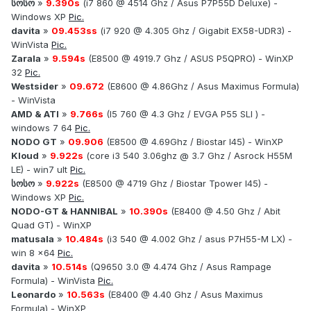
სოსო
»
9.390s
(i7 860 @ 4514 Ghz / Asus P7P55D Deluxe) -
Windows XP
Pic.
davita
»
09.453ss
(i7 920 @ 4.305 Ghz / Gigabit EX58-UDR3) -
WinVista
Pic.
Zarala
»
9.594s
(E8500 @ 4919.7 Ghz / ASUS P5QPRO) - WinXP
32
Pic.
Westsider
»
09.672
(E8600 @ 4.86Ghz / Asus Maximus Formula)
- WinVista
AMD & ATI
»
9.766s
(I5 760 @ 4.3 Ghz / EVGA P55 SLI ) -
windows 7 64
Pic.
NODO GT
»
09.906
(E8500 @ 4.69Ghz / Biostar I45) - WinXP
Kloud
»
9.922s
(core i3 540 3.06ghz @ 3.7 Ghz / Asrock H55M
LE) - win7 ult
Pic.
სოსო
»
9.922s
(E8500 @ 4719 Ghz / Biostar Tpower I45) -
Windows XP
Pic.
NODO-GT & HANNIBAL
»
10.390s
(E8400 @ 4.50 Ghz / Abit
Quad GT) - WinXP
matusala
»
10.484s
(i3 540 @ 4.002 Ghz / asus P7H55-M LX) -
win 8 x64
Pic.
davita
»
10.514s
(Q9650 3.0 @ 4.474 Ghz / Asus Rampage
Formula) - WinVista
Pic.
Leonardo
»
10.563s
(E8400 @ 4.40 Ghz / Asus Maximus
Formula) - WinXP