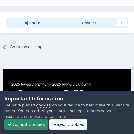
Share
Followers
1
Go to topic listing
Important Information
We have placed
cookies
on your device to help make this website
better. You can
adjust your cookie settings
, otherwise we'll
assume you're okay to continue.
Accept Cookies
Reject Cookies