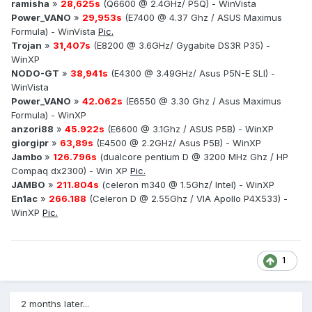
ramisha
»
28,625s
(Q6600 @ 2.4GHz/ P5Q) - WinVista
Power_VANO
»
29,953s
(E7400 @ 4.37 Ghz / ASUS Maximus
Formula) - WinVista
Pic.
Trojan
»
31,407s
(E8200 @ 3.6GHz/ Gygabite DS3R P35) -
WinXP
NODO-GT
»
38,941s
(E4300 @ 3.49GHz/ Asus P5N-E SLI) -
WinVista
Power_VANO
»
42.062s
(E6550 @ 3.30 Ghz / Asus Maximus
Formula) - WinXP
anzori88
»
45.922s
(E6600 @ 3.1Ghz / ASUS P5B) - WinXP
giorgipr
»
63,89s
(E4500 @ 2.2GHz/ Asus P5B) - WinXP
Jambo
»
126.796s
(dualcore pentium D @ 3200 MHz Ghz / HP
Compaq dx2300) - Win XP
Pic.
JAMBO
»
211.804s
(celeron m340 @ 1.5Ghz/ Intel) - WinXP
En1ac
»
266.188
(Celeron D @ 2.55Ghz / VIA Apollo P4X533) -
WinXP
Pic.
1
2 months later...