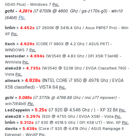
GD45 Plus) - Windows 7
Pic.
gchi
»
4.281s
(i7 6700k @ 4800. Ghz / ga-z170x-g3) - win10
(64bit)
Pic.
სოსო
»
4.452s
(i7 2600K @ 5416.4 Ghz / Asus P8P67 Pro) - Win
XP
Pic.
Itech
»
4.629s
(CORE I7 980X @ 4.2 Ghz / ASUS P6T) -
WINDOWS 7
Pic.
westsider
»
4.694s
(W3540 @ 4.83 Ghz / DFI X58-T3eH8) -
WinVista
Pic.
aleko28
»
4.735s
(W3540 @ 5238 Ghz / EVGA Classified 760) -
Vista
Pic.
»
4.828s
(INTEL CORE i7 950 @ 4978 Ghz / EVGA
allmark
X58 classified) - VISTA 64
Pic.
gchi
»
5.085s
(i7 3770k @ 4798.88 Ghz / msi z77 mpower) -
win7(64bit)
Pic.
»
5.25s
(i7 920 @ 4.546 Ghz / ) - XP 32 Bit
LedZeppelin
Pic.
aleko28
»
5.297s
(920 @ 4755 Ghz / EVGA X58) - Vista
Pic.
სოსო
»
5.312s
(i7 930 @ 4518.5 Ghz / DFI X58 UT) - Win. XP
Pic.
davita
»
5.438s
(Core i7 920 @ 4.418 Ghz / ASUS Rampage II
Extreme) - WinXP
Pic.