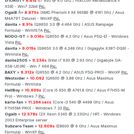
G1ORG1
»
6.61s
(I7 950 @ 4.0 Ghz / Foxccon Renaissance II
X58) - Win7 32bit
Pic.
.
OgaiB
Â»
8.875s
(AMD Phenom II X4 965BE @ 4161 Ghz / Asus
M4A79T Deluxe) - WinXP
Pic.
davita
»
8.91s
(Q9650 3.0 @ 4.464 Ghz / ASUS Rampage
Formula) - WinVISTA
Pic.
NODO-GT
»
9.016s
(Q9550 @ 4.3 Ghz / Asus P5Q-E) - Windows
Vista
Pic.
davita
»
9.019s
(Q9650 3.0 @ 4.248 Ghz / Gigagyte X38T-DQ6) -
WinVista
Pic.
dante2505
»
9.234s
(Intel i7 930 @ 2.93 Ghz / Gigabyte GA-
X58-UD3R) - Win 7 X64
Pic.
BAXY
»
9.312s
(Q9550 @ 4.2 Ghz / ASUS P5Q-PRO) - WinXP
Pic.
Westsider
»
10.092
(Q6600 @ 3.88 Ghz / Asus Maximus
Formula) - WinVista
HellBoy
»
10.699s
(Core i5 650 @ 4761.8 Ghz / Asus P7H55-M
Pro) - Windows 7
Pic.
karlo-fan
»
11.264 secs
(Core i3 540 @ 4498 Ghz / Asus
P7H55M-PRO) - Windows 7 32
Pic.
Ogaib
»
12.578s
(2X Xeon 5345 @ 2.33Ghz / HP) - Windows
2003 Enterprise server
Subzero Team
»
12.609s
(E8600 @ 6 Ghz / Asus Maximus
Formula) - WinXP
Pic.