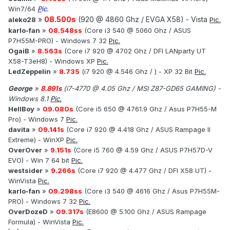
Win7/64
P
ic.
»
08.500s
(920 @ 4860 Ghz / EVGA X58) - Vista
aleko28
Pic.
karlo-fan
»
08.548ss
(Core i3 540 @ 5060 Ghz / ASUS
P7H55M-PRO) - Windows 7 32
Pic.
OgaiB
»
8.563s
(Core i7 920 @ 4702 Ghz / DFI LANparty UT
X58-T3eH8) - Windows XP
Pic.
LedZeppelin
»
8.735
(i7 920 @ 4.546 Ghz / ) - XP 32 Bit
Pic.
George
»
8.891s
(i7-4770 @ 4.05 Ghz / MSI Z87-GD65 GAMING) -
Windows 8.1
Pic.
HellBoy
»
09.080s
(Core i5 650 @ 4761.9 Ghz / Asus P7H55-M
Pro) - Windows 7
Pic.
davita
»
09.141s
(Core i7 920 @ 4.418 Ghz / ASUS Rampage II
Extreme) - WinXP
Pic.
OverOver
»
9.151s
(Core i5 760 @ 4.59 Ghz / ASUS P7H57D-V
EVO) - Win 7 64 bit
Pic.
westsider
»
9.266s
(Core i7 920 @ 4.477 Ghz / DFI X58 UT) -
WinVista
Pic.
karlo-fan
»
09.298ss
(Core i3 540 @ 4616 Ghz / Asus P7H55M-
PRO) - Windows 7 32
Pic.
OverDozeD
»
09.317s
(E8600 @ 5.100 Ghz / ASUS Rampage
Formula) - WinVista
Pic.