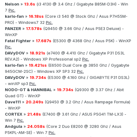
Nelson
»
13.6s
(i3 4130 @ 3.4 Ghz / Gigabyte B85M-D3H) - Win
7
Pic.
karlo-fan
»
16.18ss
(Core i3 540 @ Stock Ghz / Asus P7H55M-
PRO) - Windows7 32
Pic.
PANZER
»
17.578s
(Q9450 @ 3.66 Ghz / Asus P5E3 Deluxe) -
WinXP
Fatal Fighter
»
17.687s
(E5300 @ 4368 Ghz / Asus P5K) - WinXP
Pic.
DAVyDOV
»
18.921s
(e7400 @ 4.410 Ghz / Gigabyte P31 DS3L
REV.A2) - Windows XP Professional sp2
Pic.
karlo-fan
»
19.421ss
(E6500 Dual Core @ 3850 Ghz / Gygabyte
945GCM-2SC) - Windows XP SP3 32
Pic.
DAVyDOV
»
19.734s
(E5300 @ 4.160 Ghz / GIGABYTE P31 DS3L)
- winXP sp3
Pic.
NODO-GT & HANNIBAL
»
19.734s
(Q9300 @ 3.37 Ghz / Abit
Quad GT) - WinXP
Dave111
»
20.249s
(Q9450 @ 3.2 Ghz / Asus Rampage Formula)
- WinXP
CORTEX
»
21.48s
(E7400 @ 3.61 Ghz / ASUS P5G41 TM-LX3) -
Win 7
Pic.
Andgula
»
24.058s
(Core 2 Duo E8200 @ 3280 Ghz / Asus
P5KPL-AM-SE) - Win 7
Pic.