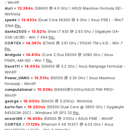
- WinXP
duri
»
13.264s
(Q6600 @ 4.0 Ghz / ASUS Maximus Formula SE) -
WinVista
spade
»
13.432s
(Dual Core E6300 @ 4 Ghz / Asus P5B ) - Win7
32bit
Pic.
dante2505
»
13.821s
(Intel i7 930 @ 2.93 Ghz / Gigabyte GA-
X58-UD3R) - Win 7 X64
Pic.
CORTEX
»
14.367s
(E7400 @ 3.61 Ghz / P5G41 TM-LX3) - Win 7
Pic.
Andgula
»
14.415s
(Core 2 Duo E8200 @ 3280 Ghz / Asus
P5KPL-AM-SE) - Win 7
Pic.
Dave111
»
14.593s
(Q9450 @ 3.2 Ghz / Asus Rampage Formula) -
WinXP
Power_VANO
»
15.515s
(E6550 @ 3.30 Ghz / Asus Maximus
Formula) - WinXP
computational
»
15.938s
(
E8400@3.0Ghz
/ASUS P5K PRO)-
WinXP
george
»
16.000s
(E6420 @ 3.2Ghz)- WinVista
karlo-fan
»
16.250ss
(E6500 Dual Core @ 3850 Ghz / Gygabyte
945GCM-2SC) - Windows XP SP3 32
Pic.
anzori88
»
16.656s
(E6600 @ 3.1Ghz / ASUS P5B) - WinXP
CORTEX
»
17.129s
(Phenom II X6 1035T @ 4.03 Ghz / Asus