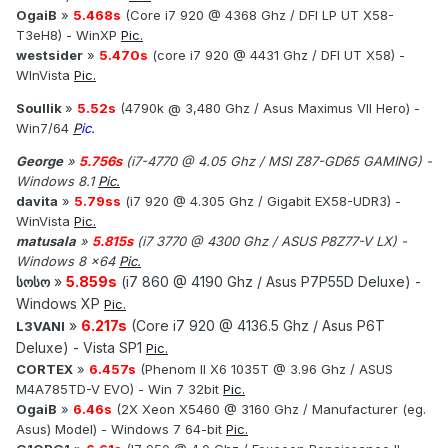
OgaiB
»
5.468s
(Core i7 920 @ 4368 Ghz / DFI LP UT X58-
T3eH8) - WinXP
Pic.
westsider
»
5.470s
(core i7 920 @ 4431 Ghz / DFI UT X58) -
WInVista
Pic.
Soullik
»
5.52s
(4790k @ 3,480 Ghz / Asus Maximus VII Hero) -
Win7/64
P
ic.
George
»
5.756s
(i7-4770 @ 4.05 Ghz / MSI Z87-GD65 GAMING) -
Windows 8.1
Pic.
davita
»
5.79ss
(i7 920 @ 4.305 Ghz / Gigabit EX58-UDR3) -
WinVista
Pic.
matusala
»
5.815s
(i7 3770 @ 4300 Ghz / ASUS P8Z77-V LX) -
Windows 8 x64
Pic.
»
5.859s
(i7 860 @ 4190 Ghz / Asus P7P55D Deluxe) -
სოსო
Windows XP
Pic.
»
6.217s
(Core i7 920 @ 4136.5 Ghz / Asus P6T
L3VANI
Deluxe) - Vista SP1
Pic.
CORTEX
»
6.457s
(Phenom II X6 1035T @ 3.96 Ghz / ASUS
M4A785TD-V EVO) - Win 7 32bit
Pic.
OgaiB
»
6.46s
(2X Xeon X5460 @ 3160 Ghz / Manufacturer (eg.
Asus) Model) - Windows 7 64-bit
Pic.