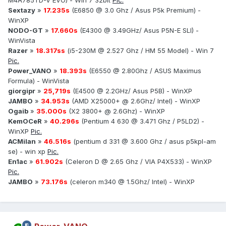
M4A785TD-V EVO) - Win 7 32bit
Pic.
Sextazy
»
17.235s
(E6850 @ 3.0 Ghz / Asus P5k Premium) -
WinXP
NODO-GT
»
17.660s
(E4300 @ 3.49GHz/ Asus P5N-E SLI) -
WinVista
Razer
»
18.317ss
(i5-230M @ 2.527 Ghz / HM 55 Model) - Win 7
Pic.
Power_VANO
»
18.393s
(E6550 @ 2.80Ghz / ASUS Maximus
Formula) - WinVista
giorgipr
»
25,719s
(E4500 @ 2.2GHz/ Asus P5B) - WinXP
JAMBO
»
34.953s
(AMD X25000+ @ 2.6Ghz/ Intel) - WinXP
Ogaib
»
35.000s
(X2 3800+ @ 2.6Ghz) - WinXP
KemOCeR
»
40.296s
(Pentium 4 630 @ 3.471 Ghz / P5LD2) -
WinXP
Pic.
ACMilan
»
46.516s
(pentium d 331 @ 3.600 Ghz / asus p5kpl-am
se) - win xp
Pic.
En1ac
»
61.902s
(Celeron D @ 2.65 Ghz / VIA P4X533) - WinXP
Pic.
JAMBO
»
73.176s
(celeron m340 @ 1.5Ghz/ Intel) - WinXP