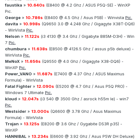
faustika
»
10.640s
(E8400 @ 4.2 Ghz / ASUS P5Q-SE) - WinXP
Pic.
George
»
10.786s
(E8400 @ 4.5 Ghz / Asus P5B) - Winvista
Pic.
davita
»
10.998s
(Q9650 3.0 @ 4.248 Ghz / Gigagyte X38T-DQ6)
- WinVista
Pic.
Nelson
»
11.122s
(i3 4130 @ 3.4 Ghz / Gigabyte B85M-D3H) - Win
7
Pic.
.
chumbura
»
11.638s
(E8500 @ 4126.5 Ghz / assus p5b deluxe) -
WinVista
Pic.
MeNoX
»
11.656s
(Q9550 @ 4.0 Ghz / Gigagyte X38-DQ6) -
WinXP
Pic.
Power_VANO
»
11.687s
(E7400 @ 4.37 Ghz / ASUS Maximus
Formula) - WinVista
Fatal Fighter
»
12.090s
(E5200 @ 4.7 Ghz / Asus P5Q PRO) -
Windows 7 Ultimate
Pic.
kloud
»
12.047s
(i3 540 @ 3500 Ghz / asrock h55m le) - win7
Pic.
Westsider
»
13.000s
(Q6600 @ 3.78 Ghz / Asus Maximus
Formula) - WinVista
Trojan
»
13.125s
(E8200 @ 3.6 Ghz / Gygabite DS3R p35) -
WinXP
HANNIBAL
»
13.234s
(E6600 @ 3.92 Ghz / Asus P5W DH Deluxe)