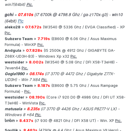
win7(64bit)
Pic.
gchi
»
07.610s
(i7 6700k @ 4798.8 Ghz / ga-z170x-g3) - win10
(64bit)
Pic
aleko28
»
07.672s
(W3540 @ 5336 Ghz / EVGA Classified) - XP
Pic.
Subzero Team
»
7.719s
(E8600 @ 6.06 Ghz / Asus Maximus
Formula) - WinXP
Pic.
Andgula
»
07.828s
(I5 2500k @ 4912 Ghz / GIGABYTE GA-
Z68X-UD3H-B3) - Windows Xp x32
Pic.
westsider
»
8.002s
(W3540 @ 5.08 Ghz / DFI X58-T3eH8) -
7even64
Pic.
Gogla1990
»
08.174s
(i7 3770 @ 4472 Ghz / Gigabyte Z77X-
UD3H) - Win 7 X64
Pic.
Subzero Team
»
8.187s
(E8600 @ 5.75 Ghz / Asus Rampage
Formula) -
Pic.
westsider
»
08.190s
(Core i7 920 D0 @ 4986 Ghz / DFI UT X58-
T3eH8) - WinVista
Pic.
matusala
»
8.235s
(i7 3770 @ 4426 Ghz / ASUS P8Z77-V LX) -
Windows 8 x64
Pic.
სოსო
»
8.437s
(i7 930 @ 4821 Ghz / DFI X58 UT) - Win. XP
Pic.
Soullik
»
8.463s
(4790k @ 4.4 Ghz / Asus Maximus VII Hero) -