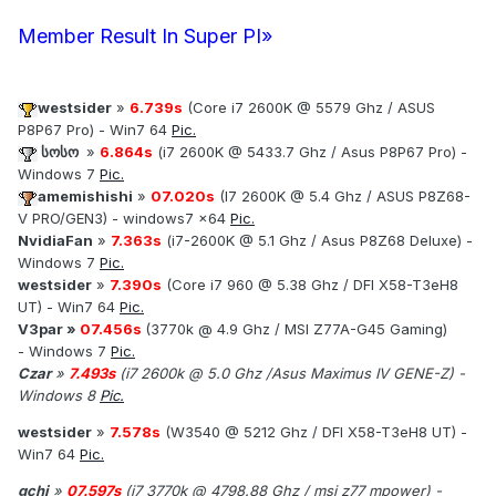
Member Result In Super PI»
westsider
»
6.739s
(Core i7 2600K @ 5579 Ghz / ASUS
P8P67 Pro) - Win7 64
Pic.
სოსო
»
6.864s
(i7 2600K @ 5433.7 Ghz / Asus P8P67 Pro) -
Windows 7
Pic.
amemishishi
»
07.020s
(I7 2600K @ 5.4 Ghz / ASUS P8Z68-
V PRO/GEN3) - windows7 x64
Pic.
NvidiaFan
»
7.363s
(i7-2600K @ 5.1 Ghz / Asus P8Z68 Deluxe) -
Windows 7
Pic.
westsider
»
7.390s
(Core i7 960 @ 5.38 Ghz / DFI X58-T3eH8
UT) - Win7 64
Pic.
V3par »
07.456s
(3770k @ 4.9 Ghz / MSI Z77A-G45 Gaming)
- Windows 7
Pic.
Czar
»
7.493s
(i7 2600k @ 5.0 Ghz /Asus Maximus IV GENE-Z) -
Windows 8
Pic.
.
westsider
»
7.578s
(W3540 @ 5212 Ghz / DFI X58-T3eH8 UT) -
Win7 64
Pic.
gchi
»
07.597s
(i7 3770k @ 4798.88 Ghz / msi z77 mpower) -