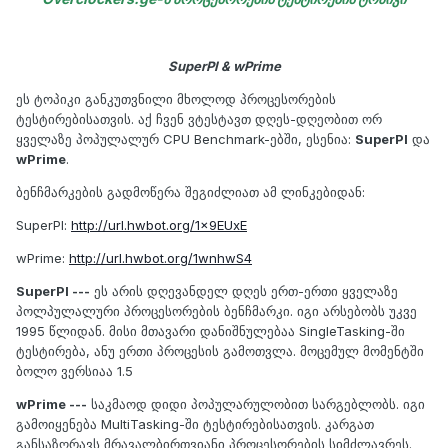
SuperPI & wPrime
ეს ტოპიკი განკუთვნილი მხოლოდ პროცესორების
ტესტირებისათვის. აქ ჩვენ ვტესტავთ დღეს-დღეობით ორ
ყველაზე პოპულალურ CPU Benchmark-ებში, ესენია:
SuperPI
და
wPrime
.
ბენჩმარკების გადმოწერა შეგიძლიათ ამ ლინკებიდან:
SuperPI:
http://url.hwbot.org/1x9EUxE
wPrime:
http://url.hwbot.org/1wnhwS4
SuperPI ---
ეს არის დღევანდელ დღეს ერთ-ერთი ყველაზე
პოლპულალური პროცესორების ბენჩმარკი. იგი არსებობს უკვე
1995 წლიდან. მისი მთავარი დანიშნულებაა SingleTasking-ში
ტესტირება, ანუ ერთი პროცესის გამოთვლა. მოცემულ მომენტში
ბოლო ვერსიაა 1.5
wPrime ---
საკმაოდ დიდი პოპულარულობით სარგებლობს. იგი
გამოიყენება MultiTasking-ში ტესტირებისათვის. კარგათ
განსაზღრავს მრავალბირთვიანი პროცესორების სიმძლავრეს.