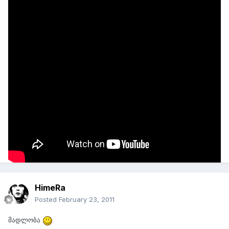
3D-ს რაც შეეხება, ძნელია 3D-ს სწავლა რომ დაიწყო?
თუმცა მარტო სერიოზული პროექტები გაგიჭირდება
მონდომების ამბავია თორემ აი ეს ანიმაცია
ტიპმა მარტომ დახატა
დაარენდერა და ა.შ.
98 წლიდან 2006 წლამდე მუშაობდა მარტო
პენტიუმ 3-ზე
ასე რომ გააჩნია რამდენად მიზანსწრაფული ხარ
http://chrisj.com.au/thepassenger/
HimeRa
Posted
February 23, 2011
მადლობა