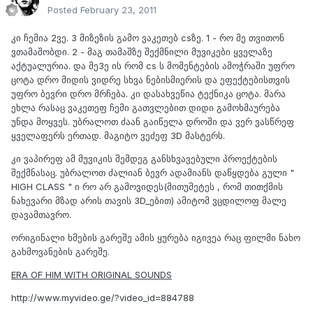
Posted
February 23, 2011
კი ჩემია 2ვე. 3 მიზეზის გამო ვაკეთებ csზე. 1 - რო მე თვითონ
ვთამაშობდი. 2 - მაგ თამაშზე შექმნილი მუვიკები ყველაზე
აქტუალურია. და მე3ე ის რომ cs ს მომენტების ამოჭრაში უფრო
ცოტა დრო მიდის ვიდრე სხვა ნებისმიერის და ეფექტებისთვის
უფრო ბევრი დრო მრჩება. კი დასახვეწია ტექნიკა ცოტა. მარა
ეხლა რასაც ვაკეთეფ ჩემი გათვლებით დიდი გამოხმაურება
უნდა მოყვეს. უბრალოთ ძაან გაიწელა დროში და ვერ ვასწრეფ
ყველაფერს ერთად. მაგიტო ვეძეფ 3D მასტერს.
კი ვაპირეფ ამ მუვიკის შემდეგ განსხვავებული პროექტების
შექმნასაც. უბრალოთ ძალიან ბევრ ადამიანს დაწყდება გული "
HIGH CLASS " ი რო არ გამოვიდეს(მითუმეტეს , რომ თითქმის
ნახევარი მზად არის თავის 3D_ებით) ამიტომ ვცდილოფ მალე
დავამთავრო.
ორიგინალი ხმების გარეშე ამის ყურება იგივეა რაც ფილმი ნახო
გახმოვანების გარეშე.
ERA OF HIM WITH ORIGINAL SOUNDS
http://www.myvideo.ge/?video_id=884788