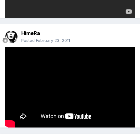
HimeRa
Posted
February 23, 2011
პირველში 3D აშკარათ ხრენოვია. მიქსერს უფრო საკაიფოდ აქ
დახვეწილი მოდელები და footage ბიც კარგათ არი ჩასმული.
აზრს და იდეას რაც შეეხება მთლიანი მუვიკი ფილმ 'The Island'
ის კოპიოა. ამიტომ ჩემ ფავორიტებში ვერ ჯდება . ალბათ
გაგიჩნდათ კითხვა ეს თუ არ მოგწონს აბა რაღა მოგწონსო ხო : )
?
3D გაფორმებით 'ALIVE' მაიონეზია ამ მუვიკთან
P.S. ეს ჩემი 'favorite movie' : )
Edited
February 23, 2011
by HimeRa