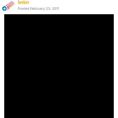
სოსო
Posted
February 23, 2011
On 2/23/2011 at 5:35 PM, HimeRa said:
მადლობა : )
მე ის ვიგულისხმე რო 3D რედაქტორების გამოყენებაში
მაინდამაინც პროფი არ ვარ მაგრამ უკვე შევქმენი
რამოდენიმე მოძრაობა რომელსაც ხარვეზს ვერ უპოვი.
რაც შეეხება გრაფიკულ ნამუშევრებს ასეთ დონეზე ვქაჩავ
მე როგორც მაგ საკითხში ტრაფანმა არ ვიცი რამდენად
ადვილია მასეთი რამის კეთება
მაგრამ მაგარი გაკეთებულია ძალიან
ეფექტი ძალიან მაგარია
საღოლ