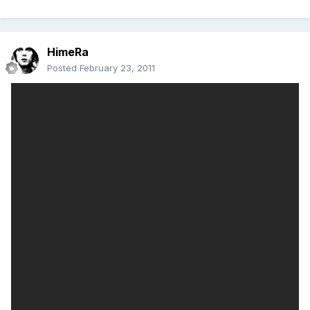
HimeRa
Posted
February 23, 2011
On 2/23/2011 at 5:21 PM, Senior CG Generalist said:
უხარვეზო და სუფთას ჭირდება პროფის ხელი აბა )
გასაგებია მაგრამ რეალური ანიმაციის გაკეთებასაც
პროფის ხელი უნდა )
თუმცა შენი საქმის შენ იცი, წარმატებები : )
მადლობა : )
მე ის ვიგულისხმე რო 3D რედაქტორების გამოყენებაში
მაინდამაინც პროფი არ ვარ მაგრამ უკვე შევქმენი რამოდენიმე
მოძრაობა რომელსაც ხარვეზს ვერ უპოვი.