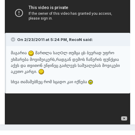
რაც შეეხება გრაფიკულ ნამუშევრებს ასეთ დონეზე ვქაჩავ
ერთმა გერმანელმა ნაცნობმა შემომთავაზა 3D დახმარება მარა
სანამ იმას აუხსნი 'დოიჩლანდურათ' მანამდე ჩემი დამემართება.
ასე რომ ვცდილოფ საქართველოში ვიპოვო ისეთი ნაცნობი
On 2/23/2011 at 5:24 PM, RecoN said:
მაგარია
მართლა საღOლ თუმცა ცს ბევრად უფრო
ეხმარება მოვიმეიკერს,რადგან დემოს ჩაწერის ფუნქცია
აქვს და თვითონ ენჯინეც გაძლევს საშუალებას მოვიკები
აკეთო კარგი.
სხვა თამაშებზეც რომ სცადო კაი იქნება
ზევით დავწერე მიზეზები რატომაც ავირჩიე cs და ჩემი აზრით
მეორე მიზეზის გათვალისწინებით არ ღირს სხვა თამაშზე დროის
დაკარგვა