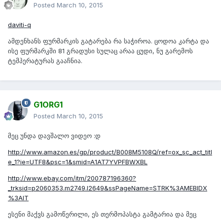
Posted
March 10, 2015
daviti-q
ამდენხანს ფურმარკის გატარება რა საჭიროა. ცოდოა კარტა და
ისე ფურმარკში 81 გრადუსი სულაც არაა ცუდი, ნუ გარემოს
ტემპერატურას გააჩნია.
G1ORG1
Posted
March 10, 2015
მეც უნდა დავშალო ვიდეო :დ
http://www.amazon.es/gp/product/B008M5108Q/ref=ox_sc_act_titl
e_1?ie=UTF8&psc=1&smid=A1AT7YVPFBWXBL
http://www.ebay.com/itm/200787196360?
_trksid=p2060353.m2749.l2649&ssPageName=STRK%3AMEBIDX
%3AIT
ესენი მაქვს გამოწერილი, ეს თერმოპასტა გამტარია და მეც