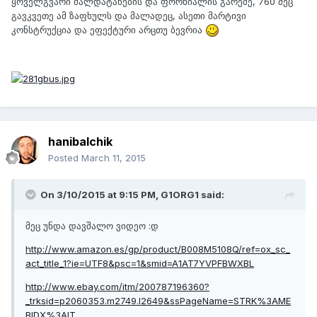
ყოველგვარი ძალდატანების და ფორხიალის გარეშე, 760 მეც
გავკვეთე ამ ზაფხულს და მალადეც, ასეთი მარტივი
კონსტრუქცია და ეფექტური არცთუ ბევრია
hanibalchik
Posted
March 11, 2015
On 3/10/2015 at 9:15 PM, G1ORG1 said:
მეც უნდა დავშალო ვიდეო :დ
http://www.amazon.es/gp/product/B008M5108Q/ref=ox_sc_
act_title_1?ie=UTF8&psc=1&smid=A1AT7YVPFBWXBL
http://www.ebay.com/itm/200787196360?
_trksid=p2060353.m2749.l2649&ssPageName=STRK%3AME
BIDX%3AIT