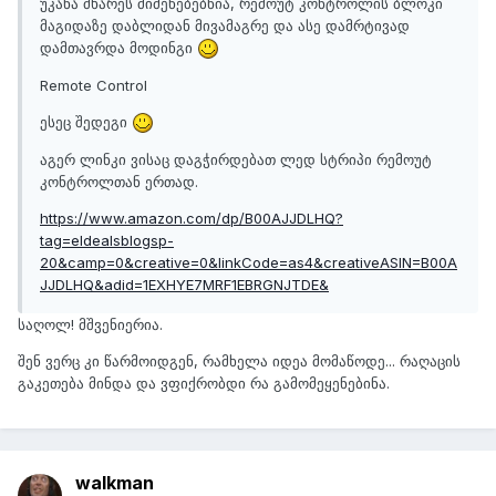
უკანა მხარეს მიმეწებებნია, რემოუტ კონტროლის ბლოკი
მაგიდაზე დაბლიდან მივამაგრე და ასე დამრტივად
დამთავრდა მოდინგი
Remote Control
ესეც შედეგი
აგერ ლინკი ვისაც დაგჭირდებათ ლედ სტრიპი რემოუტ
კონტროლთან ერთად.
https://www.amazon.com/dp/B00AJJDLHQ?
tag=eldealsblogsp-
20&camp=0&creative=0&linkCode=as4&creativeASIN=B00A
JJDLHQ&adid=1EXHYE7MRF1EBRGNJTDE&
საღოლ! მშვენიერია.
შენ ვერც კი წარმოიდგენ, რამხელა იდეა მომაწოდე... რაღაცის
გაკეთება მინდა და ვფიქრობდი რა გამომეყენებინა.
walkman