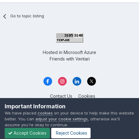
Go to topic listing
Hosted in
Microsoft Azure
Friends with
Ventari
Contact Us
Cookies
Overclockers GE
Important Information
Powered by Invision Community
We have placed
cookies
on your device to help make this website
better. You can
adjust your cookie settings
, otherwise we'll
assume you're okay to continue.
Accept Cookies
Reject Cookies