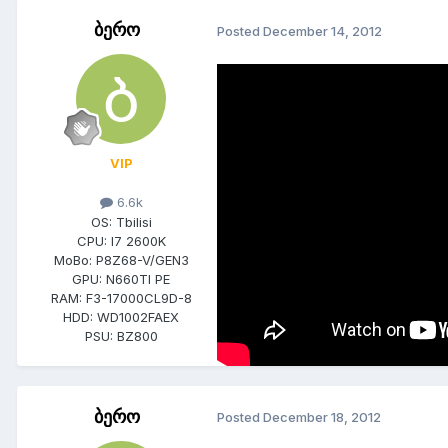
ბერო
Posted
December 14, 2012
VIP
6.6k
OS:
Tbilisi
CPU:
I7 2600K
MoBo:
P8Z68-V/GEN3
GPU:
N660TI PE
RAM:
F3-17000CL9D-8
HDD:
WD1002FAEX
PSU:
BZ800
ბერო
Posted
December 18, 2012