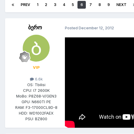
PREV
1
2
3
4
5
6
7
8
9
NEXT
ბერო
Posted
December 12, 2012
VIP
6.6k
OS:
Tbilisi
CPU:
I7 2600K
MoBo:
P8Z68-V/GEN3
GPU:
N660TI PE
RAM:
F3-17000CL9D-8
HDD:
WD1002FAEX
PSU:
BZ800