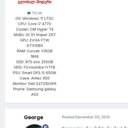
გლობალ-მოდერი
110.9k
OS:
Windows 11 LTSC
CPU:
Core i7 4770
Cooler:
CM Hyper T4
MoBo:
Gi G1 Sniper Z97
GPU:
EVGA FTW
GTX1080
RAM:
Corsair V16GB
1866
SSD:
870 evo 250GB
HDD:
F3+toshiba 1+1TB
PSU:
Smart DPS G 650W
Case:
Antec 900
Monitor:
Dell S2721DGFA
Phone:
Samsung galaxy
A52
George
Posted
December 20, 2012