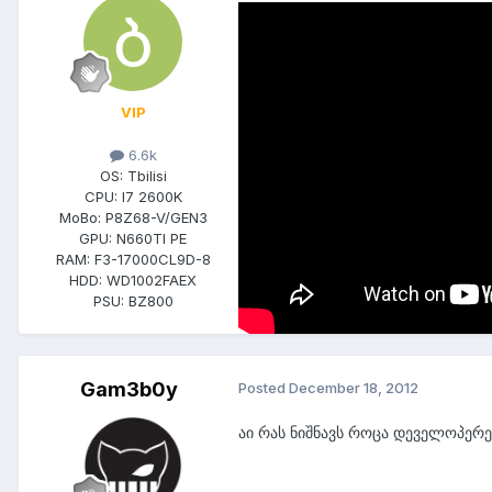
[media=]
თამაშის დასასრული დიდ შთაბეჭდ
ამაყობენ დასასრულით
http://www
VIP
ეს უკვე საინტერესოა, AC3-ის თემ
დანო. ბევრი უმუშავიათ კომპანიო
6.6k
სხვა და სხვა მოძრაობით, ხმით დ
OS:
Tbilisi
CPU:
I7 2600K
MoBo:
P8Z68-V/GEN3
GPU:
N660TI PE
RAM:
F3-17000CL9D-8
HDD:
WD1002FAEX
PSU:
BZ800
Gam3b0y
Posted
December 18, 2012
აი რას ნიშნავს როცა დეველოპერე