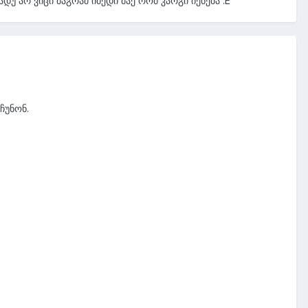
უ არ ვიცი მაგრამ იმედი მაქ რომ კარგი იქნება :E
ჩუნონ.