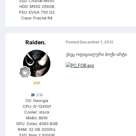
SSD:
Crucial M550
HDD:
M550 256GB
PSU:
EVGA 750 G2
Case:
Fractal R4
Raiden.
Posted
December 1, 2012
ესეც ოფიციალური ბოქს-არტი
VIP
3.1k
OS:
Georgia
CPU:
i5-12400f
Cooler:
stock
MoBo:
B610
GPU:
Zotac 4060 8GB
RAM:
32 GB 3200hz
SSD:
Nvm 2 500GB