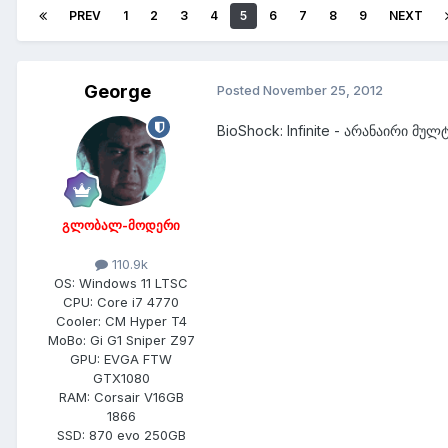
PREV
1
2
3
4
5
6
7
8
9
NEXT
George
Posted
November 25, 2012
BioShock: Infinite - არანაირი მუ
გლობალ-მოდერი
110.9k
OS:
Windows 11 LTSC
CPU:
Core i7 4770
Cooler:
CM Hyper T4
MoBo:
Gi G1 Sniper Z97
GPU:
EVGA FTW
GTX1080
RAM:
Corsair V16GB
1866
SSD:
870 evo 250GB