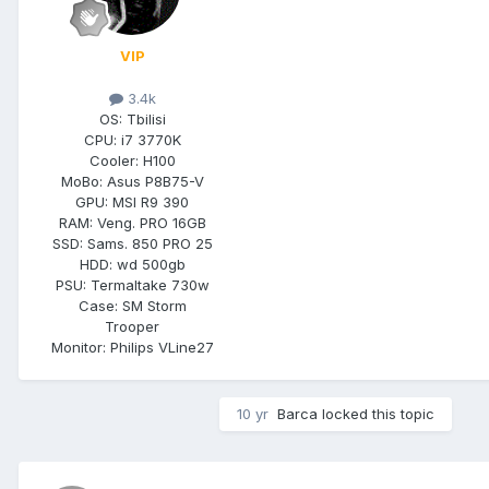
VIP
3.4k
OS:
Tbilisi
CPU:
i7 3770K
Cooler:
H100
MoBo:
Asus P8B75-V
GPU:
MSI R9 390
RAM:
Veng. PRO 16GB
SSD:
Sams. 850 PRO 25
HDD:
wd 500gb
PSU:
Termaltake 730w
Case:
SM Storm
Trooper
Monitor:
Philips VLine27
10 yr
Barca
locked this topic