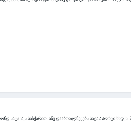
ოღონდ სატა 2_ს სიჩქარით, ანუ დააბოთლნეკებს სატა2 პორტი სსდ_ს, მ