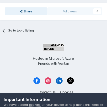
Share
Followers
0
Go to topic listing
Hosted in
Microsoft Azure
Friends with
Ventari
Contact Us
Cookies
Overclockers GE
Important Information
Powered by Invision Community
We have placed
cookies
on your device to help make this website