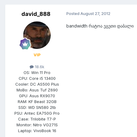
david_888
Posted
August 27, 2012
bandwidth რატოა ეგეთი დაბალი
VIP
18.6k
OS:
Win 11 Pro
CPU:
Core i5 13400
Cooler:
DC AS500 Plus
MoBo:
Asus Tuf Z690
GPU:
Asus RX9070
RAM:
KF Beast 32GB
SSD:
WD SN580 2tb
PSU:
Antec EA750G Pro
Case:
Trilobite T7-P
Monitor:
Nitro VG271S
Laptop:
VivoBook 16