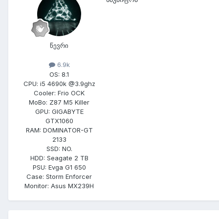
წევრი
6.9k
OS:
8.1
CPU:
i5 4690k @3.9ghz
Cooler:
Frio OCK
MoBo:
Z87 M5 Killer
GPU:
GIGABYTE
GTX1060
RAM:
DOMINATOR-GT
2133
SSD:
NO.
HDD:
Seagate 2 TB
PSU:
Evga G1 650
Case:
Storm Enforcer
Monitor:
Asus MX239H