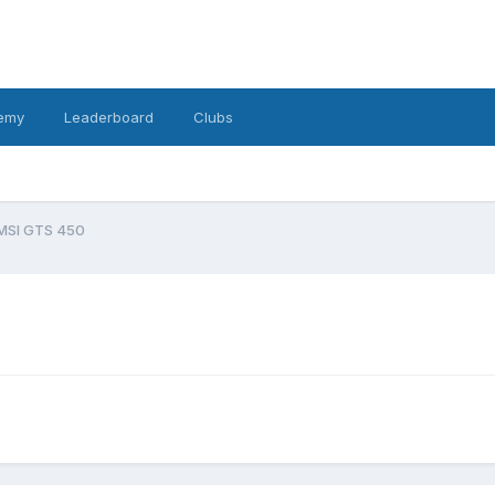
emy
Leaderboard
Clubs
MSI GTS 450