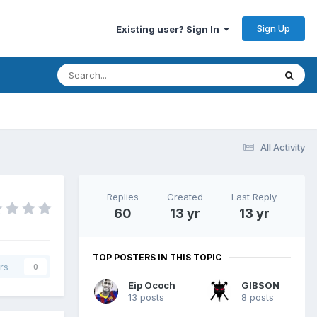
Sign Up
Existing user? Sign In
All Activity
Replies
Created
Last Reply
60
13 yr
13 yr
TOP POSTERS IN THIS TOPIC
rs
0
Eip Ococh
GIBSON
13 posts
8 posts