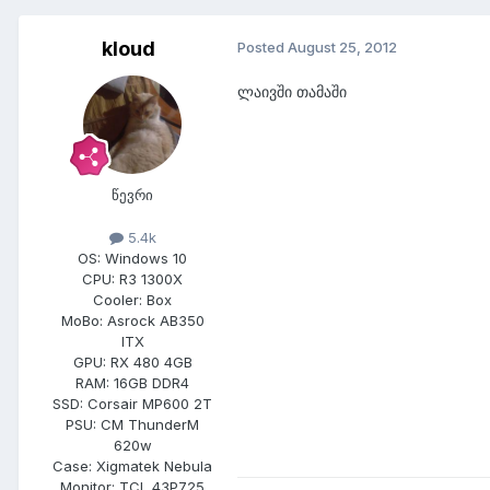
kloud
Posted
August 25, 2012
ლაივში თამაში
წევრი
5.4k
OS:
Windows 10
CPU:
R3 1300X
Cooler:
Box
MoBo:
Asrock AB350
ITX
GPU:
RX 480 4GB
RAM:
16GB DDR4
SSD:
Corsair MP600 2T
PSU:
CM ThunderM
620w
Case:
Xigmatek Nebula
Monitor:
TCL 43P725