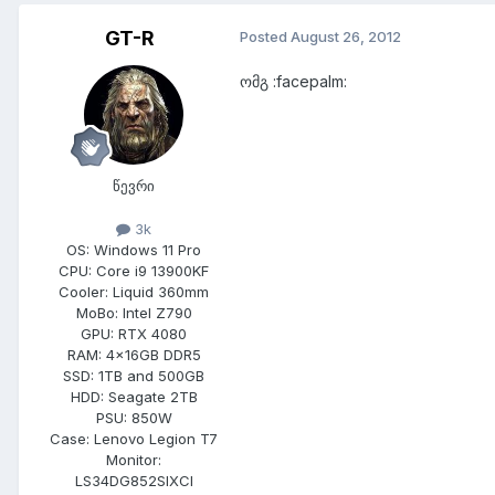
GT-R
Posted
August 26, 2012
ომგ :facepalm:
წევრი
3k
OS:
Windows 11 Pro
CPU:
Core i9 13900KF
Cooler:
Liquid 360mm
MoBo:
Intel Z790
GPU:
RTX 4080
RAM:
4x16GB DDR5
SSD:
1TB and 500GB
HDD:
Seagate 2TB
PSU:
850W
Case:
Lenovo Legion T7
Monitor:
LS34DG852SIXCI