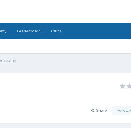
emy
Leaderboard
Clubs
VS FIFA 13
Share
Followe