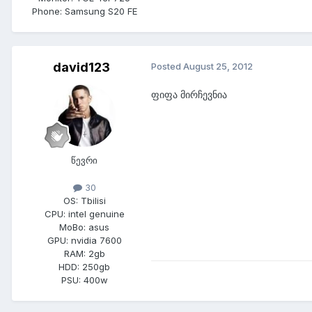
Phone:
Samsung S20 FE
david123
Posted
August 25, 2012
ფიფა მირჩევნია
წევრი
30
OS:
Tbilisi
CPU:
intel genuine
MoBo:
asus
GPU:
nvidia 7600
RAM:
2gb
HDD:
250gb
PSU:
400w