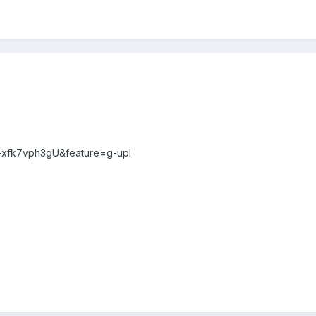
-xfk7vph3gU&feature=g-upl