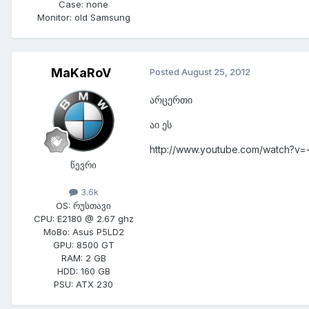
Case:
none
Monitor:
old Samsung
MaKaRoV
Posted
August 25, 2012
არცერთი
აი ეს
http://www.youtube.com/watch?v=
წევრი
3.6k
OS:
რუსთავი
CPU:
E2180 @ 2.67 ghz
MoBo:
Asus P5LD2
GPU:
8500 GT
RAM:
2 GB
HDD:
160 GB
PSU:
ATX 230