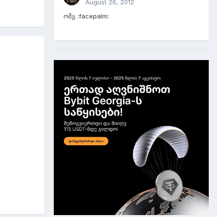
August 26, 2012
ომგ :facepalm: