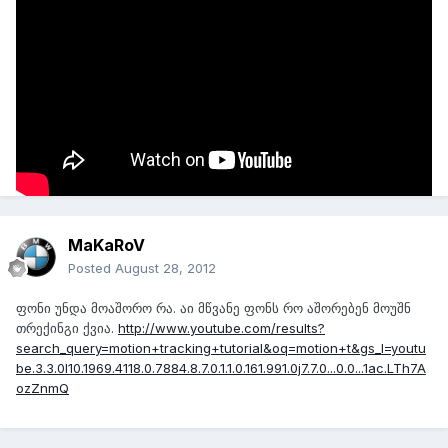
როგორ ამოვჭრა?
ანუ მინდა როგორც ამ ვიდეოშია თავიდან ოღონდ მთლად ასეთ
მაგარ დონეზე არა, ორგანზომილებიანი ვარიანტი მჭირდება
ფლეშ ბანერის დასამზადებლად.
[media=]
აი ესეთი რამ მინდა რომ დავსვა ბანერზე
MaKaRoV
Posted
August 28, 2012
ფონი უნდა მოაშორო რა. აი მწვანე ფონს რო აშორებენ მოუშნ
თრექინგი ქვია.
http://www.youtube.com/results?
search_query=motion+tracking+tutorial&oq=motion+t&gs_l=youtu
be.3.3.0l10.1969.4118.0.7884.8.7.0.1.1.0.161.991.0j7.7.0...0.0...1ac.LTh7A
ozZnmQ