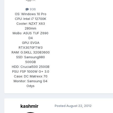
936
OS:
Windows 10 Pro
CPU:
Intel i7 12700K
Cooler:
NZXT X63
280mm
MoBo:
ASUS TUF Z690
D4
GPU:
EVGA
RTX3070FTW3
RAM:
G.SKILL 32GB3600
SSD:
Samsung980
500GB
HDD:
Crucial500 250GB
PSU:
FSP 1000W G+ 3.0
Case:
DC Matrexx 70
Monitor:
Samsung G4
Odys
kashmir
Posted
August 22, 2012