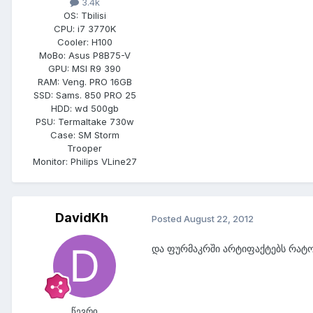
3.4k
OS:
Tbilisi
CPU:
i7 3770K
Cooler:
H100
MoBo:
Asus P8B75-V
GPU:
MSI R9 390
RAM:
Veng. PRO 16GB
SSD:
Sams. 850 PRO 25
HDD:
wd 500gb
PSU:
Termaltake 730w
Case:
SM Storm
Trooper
Monitor:
Philips VLine27
DavidKh
Posted
August 22, 2012
და ფურმაკრში არტიფაქტებს რატო
წევრი