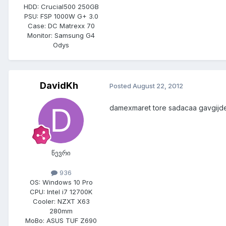
HDD:
Crucial500 250GB
PSU:
FSP 1000W G+ 3.0
Case:
DC Matrexx 70
Monitor:
Samsung G4
Odys
DavidKh
Posted
August 22, 2012
damexmaret tore sadacaa gavgijde
წევრი
936
OS:
Windows 10 Pro
CPU:
Intel i7 12700K
Cooler:
NZXT X63
280mm
MoBo:
ASUS TUF Z690