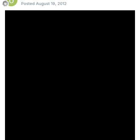
Posted
August 19, 2012
Deadpool
-ის მიახლოებული გამოსვლის თარიღი გახმაურდა:
თამაში გამოვა შემდეგი წლის მეოთხე კვარტალში PC, PS3 და
X360 პლათფორმაზე. სიუჟეტს, კომიქსის ავტორი, დენიელ ვეი
(Daniel Way)
წერს.
[media=]
ბოლო სქრინები: