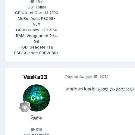
483
OS:
Tbilisi
CPU:
Intel Core i3 2100
MoBo:
Asus P8Z68-
VLX
GPU:
Galaxy GTX 560
RAM:
Vengeance 2x4
GB
HDD:
Seagete 1TB
PSU:
Xilence 800W 80+
VasKa23
Posted
August 15, 2012
windows loader ცადე და გატეხავს
წევრი
618
OS:
თბილისი