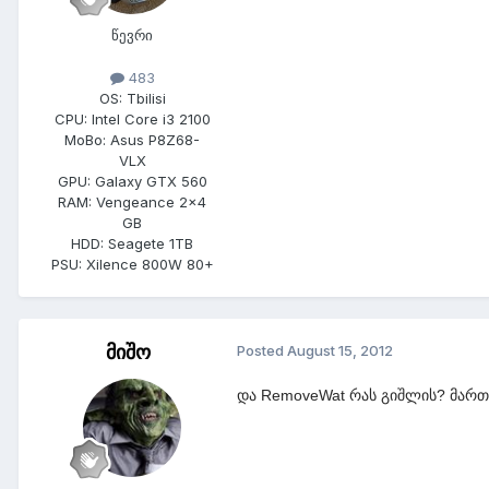
წევრი
483
OS:
Tbilisi
CPU:
Intel Core i3 2100
MoBo:
Asus P8Z68-
VLX
GPU:
Galaxy GTX 560
RAM:
Vengeance 2x4
GB
HDD:
Seagete 1TB
PSU:
Xilence 800W 80+
მიშო
Posted
August 15, 2012
და
RemoveWat რას გიშლის? მართა