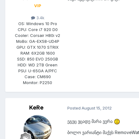
VIP
3.4k
OS:
Windows 10 Pro
CPU:
Core i7 920 D0
Cooler:
Corsair H80i v2
MoBo:
GA-EX58-UD4P
GPU:
GTX 1070 STRIX
RAM:
6X2GB 1600
SSD:
850 EVO 250GB
HDD:
WD 2TB Green
PSU:
U-65GA A/PFC
Case:
CM690
Monitor:
P2250
KeRe
Posted
August 15, 2012
ეგეც ვცადე მარა ვერა
ბოლო ვარიანტი მაქვს RemoveWat 