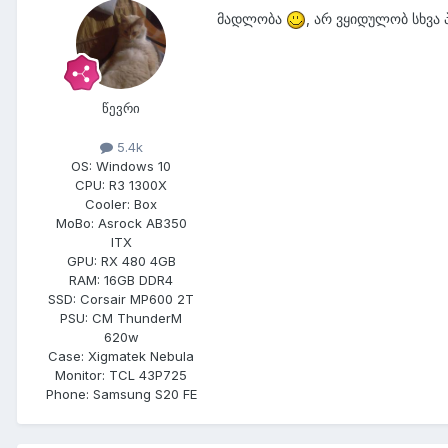
მადლობა
, არ ვყიდულობ სხვა 
წევრი
5.4k
OS:
Windows 10
CPU:
R3 1300X
Cooler:
Box
MoBo:
Asrock AB350
ITX
GPU:
RX 480 4GB
RAM:
16GB DDR4
SSD:
Corsair MP600 2T
PSU:
CM ThunderM
620w
Case:
Xigmatek Nebula
Monitor:
TCL 43P725
Phone:
Samsung S20 FE