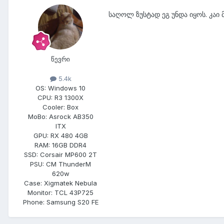
საღოლ ზუსტად ეგ უნდა იყოს. კაი
წევრი
5.4k
OS:
Windows 10
CPU:
R3 1300X
Cooler:
Box
MoBo:
Asrock AB350
ITX
GPU:
RX 480 4GB
RAM:
16GB DDR4
SSD:
Corsair MP600 2T
PSU:
CM ThunderM
620w
Case:
Xigmatek Nebula
Monitor:
TCL 43P725
Phone:
Samsung S20 FE