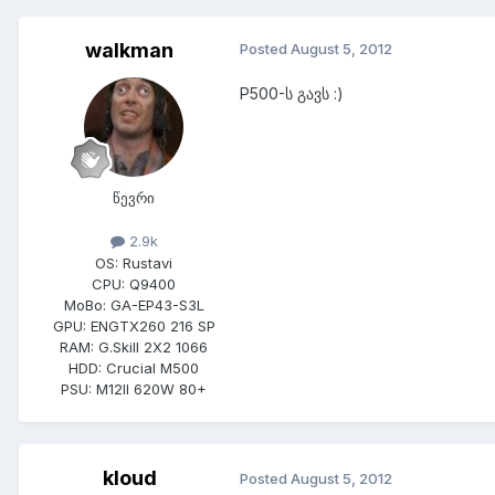
walkman
Posted
August 5, 2012
P500-ს გავს :)
წევრი
2.9k
OS:
Rustavi
CPU:
Q9400
MoBo:
GA-EP43-S3L
GPU:
ENGTX260 216 SP
RAM:
G.Skill 2X2 1066
HDD:
Crucial M500
PSU:
M12II 620W 80+
kloud
Posted
August 5, 2012