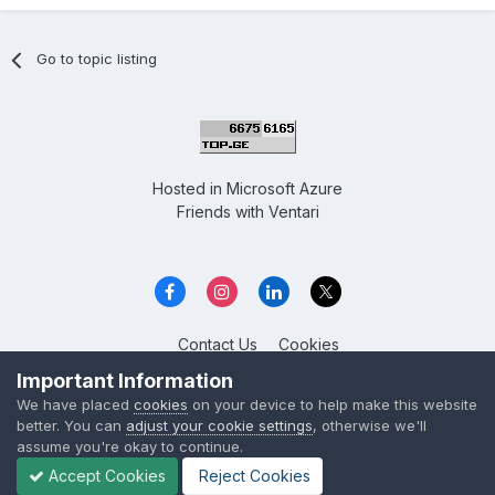
Go to topic listing
Hosted in
Microsoft Azure
Friends with
Ventari
Contact Us
Cookies
Overclockers GE
Important Information
Powered by Invision Community
We have placed
cookies
on your device to help make this website
better. You can
adjust your cookie settings
, otherwise we'll
assume you're okay to continue.
Accept Cookies
Reject Cookies