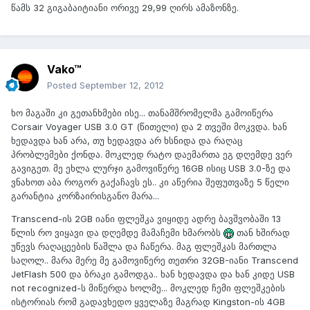
წამს 32 გიგაბაიტიანი ორივე 29,99 ღირს ამაზონზე.
Vako™
Posted
September 12, 2012
ხო მაგაში კი გეთანხმები ისე... თანამშრომელმა გამოიწერა
Corsair Voyager USB 3.0 GT (წითელი) და 2 თვეში მოკვდა. ხან
ხედავდა ხან არა, თუ ხედავდა არ ხსნიდა და რაღაც
პრობლემები ქონდა. მოკლედ რატო დაემართა ეგ დღემდე ვერ
გავიგეთ. მე ეხლა ლურჯი გამოვიწერე 16GB ისიც USB 3.0-ზე და
ვნახოთ აბა როგორ გაქაჩავს ეს.. კი აწერია შეფუთვაზე 5 წელი
გარანტია კორზაირისგანო მარა...
Transcend-ის 2GB იანი ფლეშკა ვიყიდე ადრე ბავშვობაში 13
წლის რო ვიყავი და დღემდე მამაჩემი ხმარობს
თან ხშირად
უწევს რაღაცეების წაშლა და ჩაწერა. მაგ ფლეშკას მართლა
საღოლ.. მარა მერე მე გამოვიწერე თეთრი 32GB-იანი Transcend
JetFlash 500 და ბრაკი გამოდგა.. ხან ხედავდა და ხან კიდე USB
not recognized-ს მიწერდა ხოლმე... მოკლედ ჩემი ფლეშკების
ისტორიას რომ გადავხედო ყველაზე მაგრად Kingston-ის 4GB