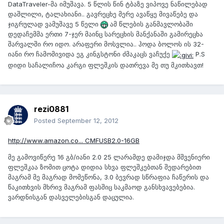
DataTraveler-მა იმუშავა. 5 წლის წინ ტბაზე ვიპოვე ნაწილებად
დაშლილი, ტალახიანი.. გავრეცხე მერე ავაწყე მივაწებე და
ჯიგრულად ვამუშავე 5 წელი
ამ წლების განმავლობაში
დედაჩემმა ერთი 7-ჯერ მაინც სარეცხის მანქანაში გამირეცხა
შარვალში რო იდო. არაფერი მოსვლია.. ჰოდა ბოლოს ის 32-
იანი რო ჩამომივიდა ეგ კინგსტონი ძმაკაცს ვაჩუქე
P.S
დიდი საჩალიჩოა კარგი ფლეშკის დათრევა მე თუ მკითხავთ!
rezi0881
Posted
September 12, 2012
http://www.amazon.co... CMFUSB2.0-16GB
მე გამოვიწერე 16 გბ/იანი 2.0 25 ლარამდე დამიჯდა მშვენიერი
ფლეშკაა ზომით ცოტა დიდია სხვა ფლეშკებთან შედარებით
მაგრამ მე მაგრად მომეწონა, 3.0 ბევრად სწრაფია ჩაწერის და
წაკითხვის მხრივ მაგრამ ფასშიც საკმაოდ განსხვავებებია.
ვარდნისგან დასველებისგან დაცულია.