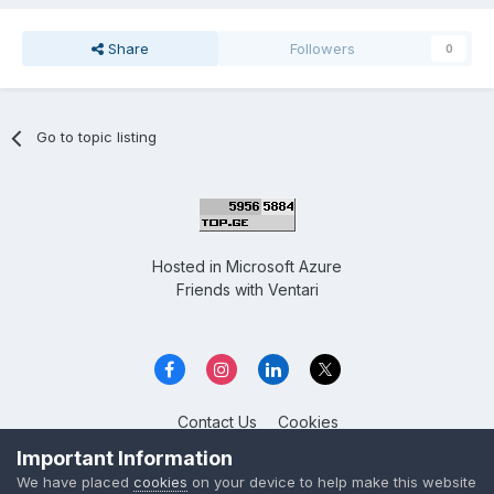
Share
Followers
0
Go to topic listing
Hosted in
Microsoft Azure
Friends with
Ventari
Contact Us
Cookies
Overclockers GE
Important Information
Powered by Invision Community
We have placed
cookies
on your device to help make this website