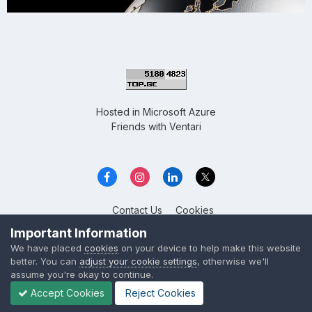
Hosted in
Microsoft Azure
Friends with
Ventari
Contact Us
Cookies
Overclockers GE
Important Information
Powered by Invision Community
We have placed
cookies
on your device to help make this website
better. You can
adjust your cookie settings
, otherwise we'll
assume you're okay to continue.
Accept Cookies
Reject Cookies