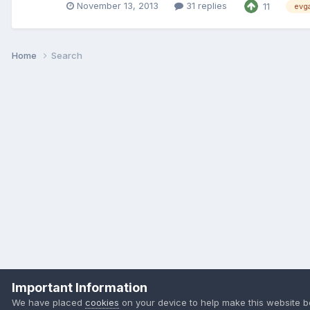
November 13, 2013
31 replies
11
evg
Home
Search
Important Information
We have placed
cookies
on your device to help make this website b