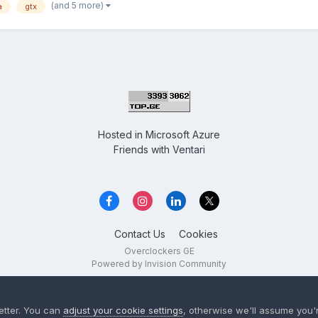
(and 5 more)
a
gtx
Hosted in
Microsoft Azure
Friends with
Ventari
Contact Us
Cookies
Overclockers GE
Powered by Invision Community
etter. You can
adjust your cookie settings
, otherwise we'll assume you'