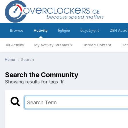
Browse
Activity
წესები
მიკიპედია
ZEN Acad
All Activity
My Activity Streams
Unread Content
Con
Home
Search
Search the Community
Showing results for tags 'ti'.