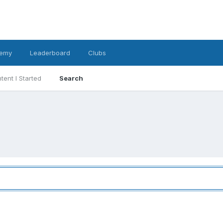
emy
Leaderboard
Clubs
tent I Started
Search