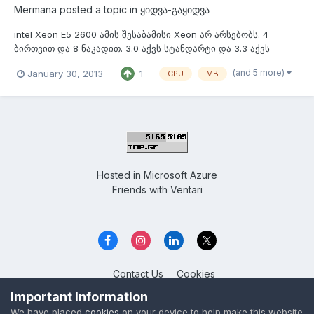
Mermana
posted a topic in
ყიდვა-გაყიდვა
intel Xeon E5 2600 ამის შესაბამისი Xeon არ არსებობს. 4
ბირთვით და 8 ნაკადით. 3.0 აქვს სტანდარტი და 3.3 აქვს
ტურბოთი. - 250$ intel i7 აწერია მაგრამ რეალურად 8
(and 5 more)
January 30, 2013
1
CPU
MB
ბირთვიანი i7 არ არსებობს ჯერჯერობით რა თქმა უნდა.8
ბირთვიანია და 16 ნაკადი აქვს @ 2.3 არი და 2.5 აქვს
ტურბოთი... ეს პროცები მაქვს 2 ცალი...
Hosted in
Microsoft Azure
Friends with
Ventari
Contact Us
Cookies
Overclockers GE
Important Information
Powered by Invision Community
We have placed
cookies
on your device to help make this website