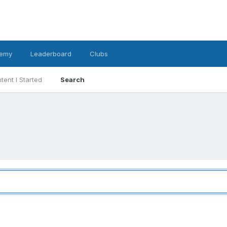
emy
Leaderboard
Clubs
tent I Started
Search