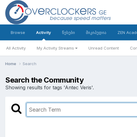
Browse
Activity
წესები
მიკიპედია
ZEN Acad
All Activity
My Activity Streams
Unread Content
Con
Home
Search
Search the Community
Showing results for tags 'Antec Veris'.