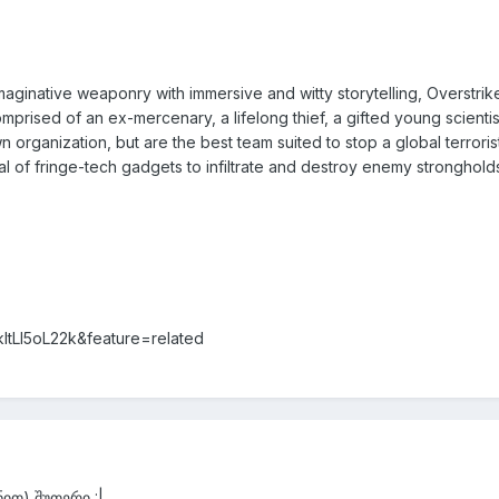
aginative weaponry with immersive and witty storytelling, Overstrik
Comprised of an ex-mercenary, a lifelong thief, a gifted young scien
n organization, but are the best team suited to stop a global terror
l of fringe-tech gadgets to infiltrate and destroy enemy stronghold
ltLI5oL22k&feature=related
ით) შუთერი :|