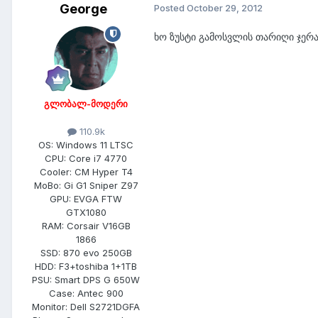
George
Posted
October 29, 2012
ხო ზუსტი გამოსვლის თარიღი ჯერა
გლობალ-მოდერი
110.9k
OS:
Windows 11 LTSC
CPU:
Core i7 4770
Cooler:
CM Hyper T4
MoBo:
Gi G1 Sniper Z97
GPU:
EVGA FTW
GTX1080
RAM:
Corsair V16GB
1866
SSD:
870 evo 250GB
HDD:
F3+toshiba 1+1TB
PSU:
Smart DPS G 650W
Case:
Antec 900
Monitor:
Dell S2721DGFA