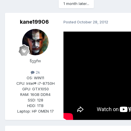
1 month later...
kane19906
Posted
October 28, 2012
წევრი
2k
OS:
WIN11
CPU:
Intel® i7-8750H
GPU:
GTX1050
RAM:
16GB DDR4
SSD:
128
HDD:
1TB
Laptop:
HP OMEN 17