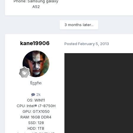
Phone:
Samsung galaxy
A52
3 months later...
kane19906
Posted
February 5, 2013
2014 წლის 1Q გადაიდო
წევრი
2k
OS:
WIN11
CPU:
Intel® i7-8750H
GPU:
GTX1050
RAM:
16GB DDR4
SSD:
128
HDD:
1TB