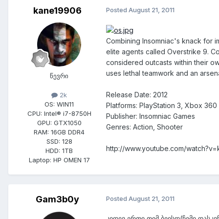
kane19906
Posted
August 21, 2011
Combining Insomniac's knack for im
elite agents called Overstrike 9. 
considered outcasts within their ow
uses lethal teamwork and an arsena
წევრი
Release Date: 2012
2k
OS:
WIN11
Platforms: PlayStation 3, Xbox 360
CPU:
Intel® i7-8750H
Publisher: Insomniac Games
GPU:
GTX1050
Genres: Action, Shooter
RAM:
16GB DDR4
SSD:
128
http://www.youtube.com/watch?v=k
HDD:
1TB
Laptop:
HP OMEN 17
Gam3b0y
Posted
August 21, 2011
კიდევ ერთი თიმ ბეისდ(ჩემი დასკვნ