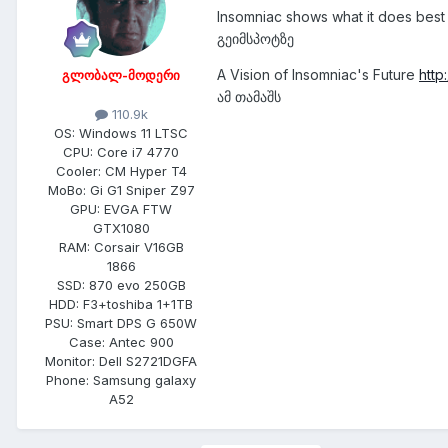
Insomniac shows what it does best
გეიმსპოტზე
A Vision of Insomniac's Future
http
გლობალ-მოდერი
ამ თამაშს
110.9k
OS:
Windows 11 LTSC
CPU:
Core i7 4770
Cooler:
CM Hyper T4
MoBo:
Gi G1 Sniper Z97
GPU:
EVGA FTW
GTX1080
RAM:
Corsair V16GB
1866
SSD:
870 evo 250GB
HDD:
F3+toshiba 1+1TB
PSU:
Smart DPS G 650W
Case:
Antec 900
Monitor:
Dell S2721DGFA
Phone:
Samsung galaxy
A52