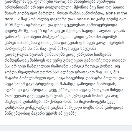
გამოსვლამდე, ფილიფსი რაღაც არ მახსენდება შეიძლება
ირლანდიაში არ იყო პოპულარული, მქონდა მეც ნიდ ოფ სპიდი,
მაგარ ვიდზე იყო მართლა, როად რაშიც ასწორებდა, alone in the
dark 1-2 მაგ კონსოლზე დავხურე და Space hulk კარგ ვიდზე იყო
1995 წლის იგრისთვის და დუმიც უკეთესათ გამოიყურებოდა
ვიდრე პს-ზე, ასე 10 იგრამდე კი მქონდა ნაყიდი,, ალბათ ფასის
გამო არ იყო ისეთი პოპულარული + დიდი დრო მოანდომეს
კარგი თამაშების გამოშვებას და გვიან დაიწყეს კარგი იგრების
პორტირება პს-ან, მაგიტომ პს1 და სეგა სატურმა
გადაუჯოკრა,ატარის კონსოლმა კიდე უარესათ ჩაისვარა
რამდენადაც მახსოვს და ვერც გრაფიკით გამოირჩეოდა დიდათ,
პს1 არ ვიცი ნამდვილათ რამდანთ კარგი გრაფიკა ქონდა, თუ
ჯობდა რეალურათ უფრო პს2 ალბათ გრაფიკით მაგ 3DO, პს1
მაგარი პოპულარული იყო, სეგა სატურნიც დაჩაგრა ბოლოს და
სეგა სანამ გაკოტრდებოდენ მანამდე გამოვიდა ბაზრიდან,
ატარი კი გაკოტრდა კიდეც, უბრალოთ სეგა დროულათ მიხვდა
რომ ვეღარ გაუწევდა დასტოინ კონკურენციას სონის და არც
მაგხელა ფინანსები არ ქონდა რომ, აი მიკროსოფტმა უკვე
დასტოინი კონკურენცია გაუწია პირველი ბოქსი რომ გამოვიდა,
ნინტენდოსაც მაგარი უჭირს ამ ეტაპზე