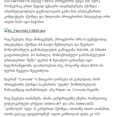
მას Fairchild F8 (იგივე F3850) პროცესორი ედგა (იხ. სურ.),
რომელსაც ერთი მეტად უცნაური თავისებურება ჰქონდა -
არასრულყოფილი ტექნოლოგიის გამო მას არასაკმარისი
კონტაქტები ჰქონდა და მთლიანი პროცესორის მისაღებად ორი
ასეთი ჩიპი იყო საჭირო.
რაც შეეხება სხვა მონაცემებს, პროცესორი GPU-ს ფუნქციასაც
ითავსებდა, ჰქონდა 64 ბაიტი მეხსიერება და შეეძლო
მონოქრომული გამოსახულების გამოყვანა 102x58, ან 128x64
გაფართოებით. ჰო მართლა, მონოქრომული გამოსახულების
ერთადერთი "მუშა" ფერის 8 შესაძლო ვარიანტი იყო
ხელმისაწვდომი. დაახლოებით ისე, როგორც ახლა BIOS-ის
ფერის შეცვლა შეგვიძლია.
მაგრამ "Console"-ს მთავარი ღირსება ის გახლდათ, რომ
პროცესორს ჰქონდა საკმარისი "ტვინი" მომხმარებლის
წინააღმდეგ თამაშისთვის. ანუ Player vs. Console რეჟიმი.
რაც შეეხება თამაშებს, ისინი კარტრიჯებზე ეწერა, რომელთაც
ვიდეოკარტები ერქვათ (videocarT და არა videocarD).
"კონსოლს" სულ 31 კარტრიჯი ჰქონდა, თითოზე თითო თამაშით.
ისინი ცალკე იყიდებოდნენ. თვით კონსოლის ფასი კი 170