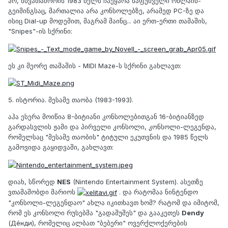
ჰო, სხვათაშორის 1983 წელს ჩაეყარა საფუძველი ონლაინ-
გეიმინგსაც, მართალია არა კონსოლებზე, არამედ PC-ზე და
ისიც Dial-up მოდემით, მაგრამ მაინც... აი ერთ-ერთი თამაშის,
"Snipes"-ის სქრინი:
ეს კი მეორე თამაშის - MIDI Maze-ს სქრინი გახლავთ:
5. ისტორია. მესამე თაობა (1983-1993).
აჰა ესერა მოიწია 8-ბიტიანი კონსოლებითგან 16-ბიტიანზედ
გარდასვლის ჟამი და პირველი კონსოლი, კონსოლი-ლეგენდა,
რომელსაც "მესამე თაობის" ტიტული ეკუთვნის და 1985 წელს
გამოვიდა გაყიდვაში, გახლავთ:
დიახ, სწორედ
NES
(Nintendo Entertainment System). ასეთზე
ვთამაშობდი მარიოს
. და რატომაა ნინტენდო
"კონსოლი-ლეგენდაო" ახლა იკითხავთ ხომ? რატომ და იმიტომ,
რომ ეს კონსოლი რუსებმა "გადაშუშეს" და გააკეთეს
Dendy
(Дéнди), რომელიც ალბათ "ბებერი" ოვერქლოქერების