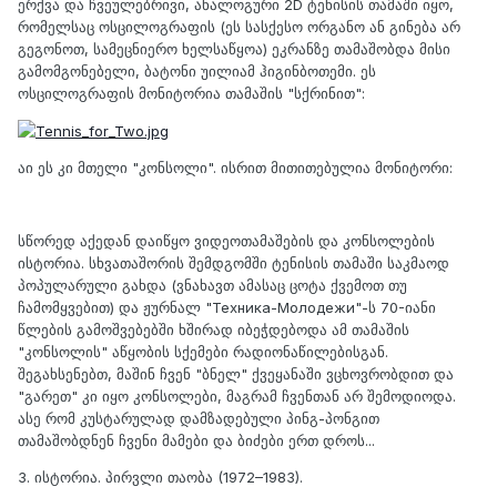
ერქვა და ჩვეულებრივი, ანალოგური 2D ტენისის თამაში იყო,
რომელსაც ოსცილოგრაფის (ეს სასქესო ორგანო ან გინება არ
გეგონოთ, სამეცნიერო ხელსაწყოა) ეკრანზე თამაშობდა მისი
გამომგონებელი, ბატონი უილიამ ჰიგინბოთემი. ეს
ოსცილოგრაფის მონიტორია თამაშის "სქრინით":
აი ეს კი მთელი "კონსოლი". ისრით მითითებულია მონიტორი:
სწორედ აქედან დაიწყო ვიდეოთამაშების და კონსოლების
ისტორია. სხვათაშორის შემდგომში ტენისის თამაში საკმაოდ
პოპულარული გახდა (ვნახავთ ამასაც ცოტა ქვემოთ თუ
ჩამომყვებით) და ჟურნალ "Техника-Молодежи"-ს 70-იანი
წლების გამოშვებებში ხშირად იბეჭდებოდა ამ თამაშის
"კონსოლის" აწყობის სქემები რადიონაწილებისგან.
შეგახსენებთ, მაშინ ჩვენ "ბნელ" ქვეყანაში ვცხოვრობდით და
"გარეთ" კი იყო კონსოლები, მაგრამ ჩვენთან არ შემოდიოდა.
ასე რომ კუსტარულად დამზადებული პინგ-პონგით
თამაშობდნენ ჩვენი მამები და ბიძები ერთ დროს...
3. ისტორია. პირვლი თაობა (1972–1983).