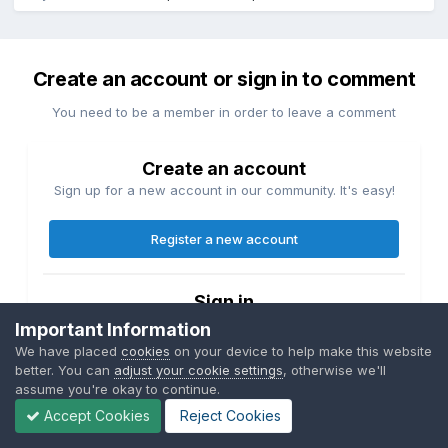
Create an account or sign in to comment
You need to be a member in order to leave a comment
Create an account
Sign up for a new account in our community. It's easy!
Register a new account
Sign in
Already have an account? Sign in here.
Important Information
We have placed
cookies
on your device to help make this website
better. You can
adjust your cookie settings
, otherwise we'll
Sign In Now
assume you're okay to continue.
Accept Cookies
Reject Cookies