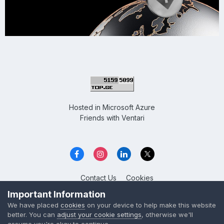
Hosted in
Microsoft Azure
Friends with
Ventari
Contact Us
Cookies
Overclockers GE
Important Information
Powered by Invision Community
We have placed
cookies
on your device to help make this website
better. You can
adjust your cookie settings
, otherwise we'll
assume you're okay to continue.